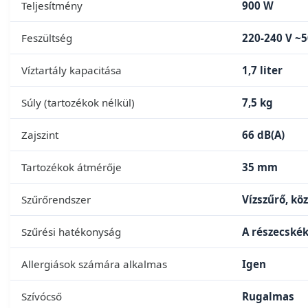
Teljesítmény
900 W
Feszültség
220-240 V ~5
Víztartály kapacitása
1,7 liter
Súly (tartozékok nélkül)
7,5 kg
Zajszint
66 dB(A)
Tartozékok átmérője
35 mm
Szűrőrendszer
Vízszűrő, kö
Szűrési hatékonyság
A részecskék
Allergiások számára alkalmas
Igen
Szívócső
Rugalmas