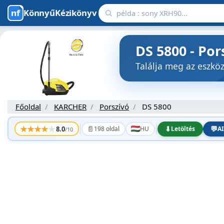
KönnyűKézikönyv
DS 5800 - Po
Találja meg az eszk
Főoldal
KARCHER
Porszívó
DS 5800
★
★
★
★
★
📄
⬇
💬
8.0
198 oldal
HU
Letöltés
AI
/10