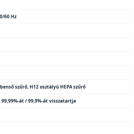
0/60 Hz
zbenső szűrő, H12 osztályú HEPA szűrő
 99,99%-át / 99,9%-át visszatartja