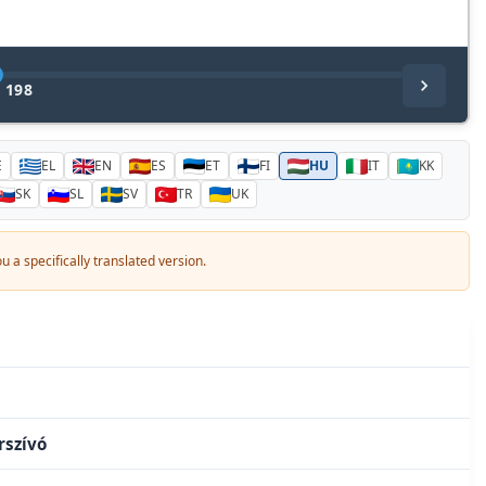
/
198
E
EL
EN
ES
ET
FI
HU
IT
KK
SK
SL
SV
TR
UK
 a specifically translated version.
rszívó