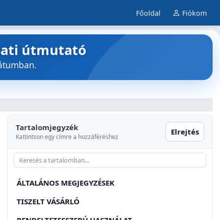
Főoldal
Fiókom
lati útmutató
mátumban.
Tartalomjegyzék
Elrejtés
Kattintson egy címre a hozzáféréshez
ÁLTALÁNOS MEGJEGYZÉSEK
TISZELT VÁSÁRLÓ
RENDELTETESSZERÚ HASZNÁLAT