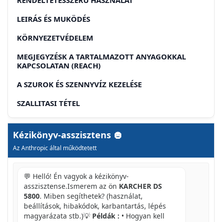
LEIRÁS ÉS MUKÖDÉS
KÖRNYEZETVÉDELEM
MEGJEGYZÉSK A TARTALMAZOTT ANYAGOKKAL
KAPCSOLATAN (REACH)
A SZUROK ÉS SZENNYVÍZ KEZELÉSE
SZALLITASI TÉTEL
GARANCIA
Kézikönyv-asszisztens
SZERVIZ
Az Anthropic által működtetett
ALKATRÉSZEK ÉS KÜLÖNLEGES TARTOZÉ-KOK
MEGRENDELÈSE
💬 Helló! Én vagyok a kézikönyv-
asszisztense.Ismerem az ön
KARCHER DS
BIZTONSÁGI TANÁCSOK
5800
. Miben segíthetek? (használat,
ELEKTROMOS CSATLAKOZÁS
beállítások, hibakódok, karbantartás, lépés
magyarázata stb.)💡
Példák :
• Hogyan kell