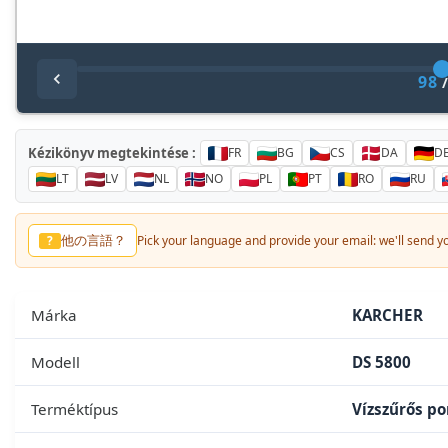
98
Kézikönyv megtekintése :
FR
BG
CS
DA
D
LT
LV
NL
NO
PL
PT
RO
RU
他の言語？
?
Pick your language and provide your email: we'll send you
Márka
KARCHER
Modell
DS 5800
Terméktípus
Vízszűrős po