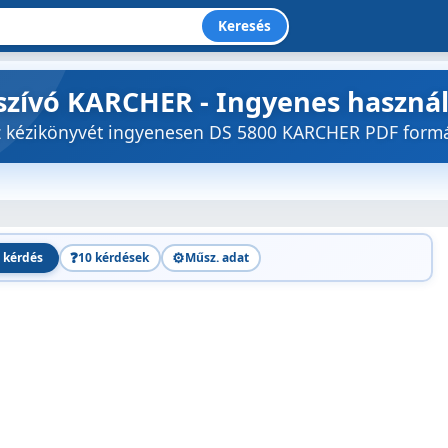
Keresés
rszívó KARCHER - Ingyenes haszná
öz kézikönyvét ingyenesen DS 5800 KARCHER PDF for
❓
⚙️
 kérdés
10 kérdések
Műsz. adat