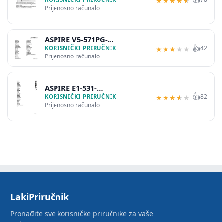
★
★
★
★
★
Prijenosno računalo
ASPIRE V5-571PG-
👍
42
53334G75MAK
KORISNIČKI PRIRUČNIK
★
★
★
★
★
Prijenosno računalo
ASPIRE E1-531-
👍
82
B9606G75MNKS
KORISNIČKI PRIRUČNIK
★
★
★
★
★
Prijenosno računalo
LakiPriručnik
Pronađite sve korisničke priručnike za vaše