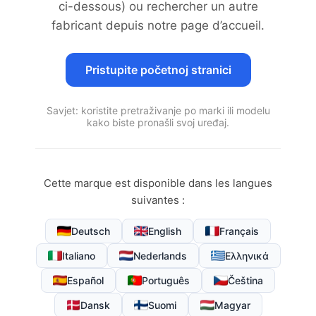
ci-dessous) ou rechercher un autre
fabricant depuis notre page d’accueil.
Pristupite početnoj stranici
Savjet: koristite pretraživanje po marki ili modelu
kako biste pronašli svoj uređaj.
Cette marque est disponible dans les langues
suivantes :
Deutsch
English
Français
Italiano
Nederlands
Ελληνικά
Español
Português
Čeština
Dansk
Suomi
Magyar