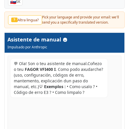
SK
Pick your language and provide your email: we'll
Baska dil?
?
send you a specifically translated version.
Asistente de manual
Impulsado por Anthropic
💬 Ola! Son o teu asistente de manual.Coñezo
o teu
FAGOR VFI400 I
. Como podo axudarche?
(uso, configuración, códigos de erro,
mantemento, explicación dun paso do
manual, etc.)💡
Exemplos :
• Como usalo ? •
Código de erro E3 ? • Como limpalo ?