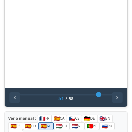
51
/
58
Ver o manual :
FR
CA
CS
DE
EN
ES
EU
GL
HU
NL
PT
RU