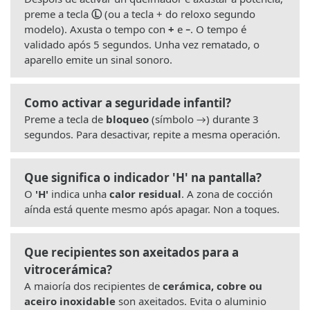
preme a tecla
Ⓛ
(ou a tecla + do reloxo segundo
modelo). Axusta o tempo con
+
e
−
. O tempo é
validado após 5 segundos. Unha vez rematado, o
aparello emite un sinal sonoro.
Como activar a seguridade infantil?
Preme a tecla de
bloqueo
(símbolo →) durante 3
segundos. Para desactivar, repite a mesma operación.
Que significa o indicador 'H' na pantalla?
O
'H'
indica unha
calor residual
. A zona de cocción
aínda está quente mesmo após apagar. Non a toques.
Que recipientes son axeitados para a
vitrocerámica?
A maioría dos recipientes de
cerámica, cobre ou
aceiro inoxidable
son axeitados. Evita o aluminio