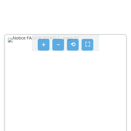
＋
－
⟲
⛶