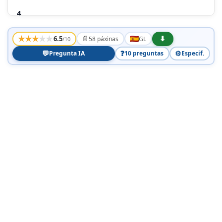
4
SEGURIDADE
★
★
★
★
★
📄
⬇
6.5
58 páxinas
GL
/10
5
💬
❓
⚙️
Pregunta IA
10 preguntas
Especif.
MEDIO AMBIENTE
A PLACA FOI DESEÑADA PENSANDO NA
CONSERVACIÓN DO MEDIO AMBIENTE