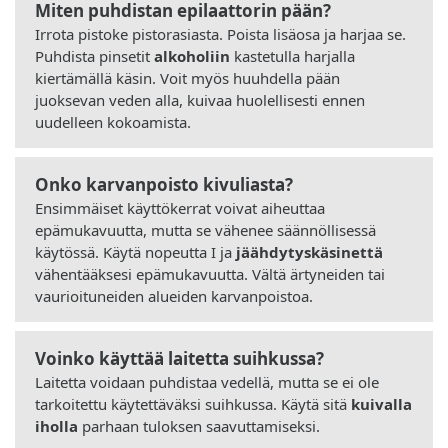
Miten puhdistan epilaattorin pään?
Irrota pistoke pistorasiasta. Poista lisäosa ja harjaa se.
Puhdista pinsetit
alkoholiin
kastetulla harjalla
kiertämällä käsin. Voit myös huuhdella pään
juoksevan veden alla, kuivaa huolellisesti ennen
uudelleen kokoamista.
Onko karvanpoisto kivuliasta?
Ensimmäiset käyttökerrat voivat aiheuttaa
epämukavuutta, mutta se vähenee säännöllisessä
käytössä. Käytä nopeutta I ja
jäähdytyskäsinettä
vähentääksesi epämukavuutta. Vältä ärtyneiden tai
vaurioituneiden alueiden karvanpoistoa.
Voinko käyttää laitetta suihkussa?
Laitetta voidaan puhdistaa vedellä, mutta se ei ole
tarkoitettu käytettäväksi suihkussa. Käytä sitä
kuivalla
iholla
parhaan tuloksen saavuttamiseksi.