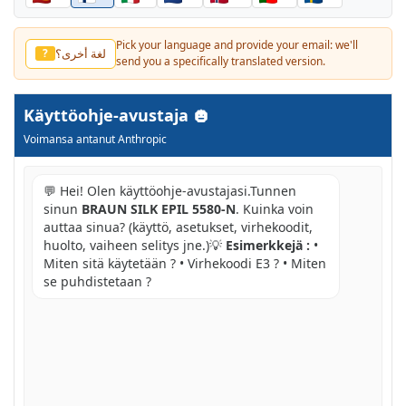
Pick your language and provide your email: we'll
لغة أخرى؟
?
send you a specifically translated version.
Käyttöohje-avustaja
Voimansa antanut Anthropic
💬 Hei! Olen käyttöohje-avustajasi.Tunnen
sinun
BRAUN SILK EPIL 5580-N
. Kuinka voin
auttaa sinua? (käyttö, asetukset, virhekoodit,
huolto, vaiheen selitys jne.)💡
Esimerkkejä :
•
Miten sitä käytetään ? • Virhekoodi E3 ? • Miten
se puhdistetaan ?