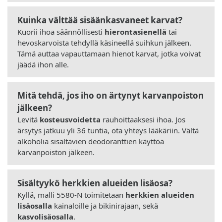
Kuinka välttää sisäänkasvaneet karvat?
Kuorii ihoa säännöllisesti
hierontasienellä
tai
hevoskarvoista tehdyllä käsineellä suihkun jälkeen.
Tämä auttaa vapauttamaan hienot karvat, jotka voivat
jäädä ihon alle.
Mitä tehdä, jos iho on ärtynyt karvanpoiston
jälkeen?
Levitä
kosteusvoidetta
rauhoittaaksesi ihoa. Jos
ärsytys jatkuu yli 36 tuntia, ota yhteys lääkäriin. Vältä
alkoholia sisältävien deodoranttien käyttöä
karvanpoiston jälkeen.
Sisältyykö herkkien alueiden lisäosa?
Kyllä, malli 5580-N toimitetaan
herkkien alueiden
lisäosalla
kainaloille ja bikinirajaan, sekä
kasvolisäosalla
.