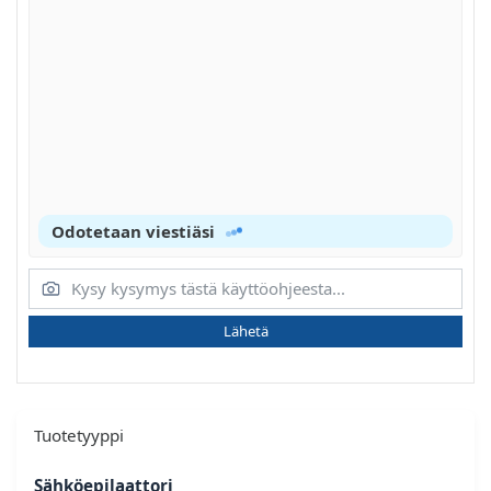
Odotetaan viestiäsi
Lähetä
Tuotetyyppi
Sähköepilaattori