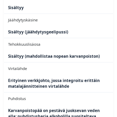
Sisältyy
Jäähdytyskäsine
Sisältyy (jäähdytysgeelipussi)
Tehokkuuslisäosa
Sisältyy (mahdollistaa nopean karvanpoiston)
Virtalähde
Erityinen verkkjohto, jossa integroitu erittäin
matalajännitteinen virtalähde
Puhdistus
Karvanpoistopää on pestävä juoksevan veden
alla; puhdistusharja alkoholilla suositeltava