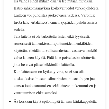
alä vaihda sihen mitäan osia tai tee mitään mutoksia.
Katso sähkömaarayksiä koskevat tiedot verkkojohdosta.
Laitteen voi puhdistaa juoksevassa vedessa. Varoitus:
Irrota laite virtalähteesti ennen ajopäiden puhdistamista
vedella.
Tata laitetta ei ole tarkoitettu lasten eikä fyysisesti,
sensorisesti tai henkisesti rajoittuneiden henkilöiden
käyttoän, elleidän turvallisuusdestaan vastaava henkilö
valvo laitteen käytöä. Pidä laite poissalasten ulottuvita,
jotta he eivat päase leikkimään laitteella.
Kun laitteeseen on kytketty virta, se ei saa olla
kosketuksissa hiusten, silmaripsien, hiusnauhojen jne.
kanssa loukkaantumisen sekä laitteen tutkeutumisen ja
vauroitumisen ehkaisemeksi.
Ää koskaan käytä epilointipää tär man kärkikappaletta.