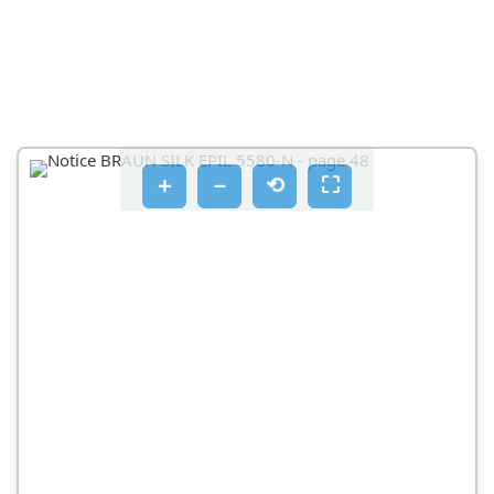
＋
－
⟲
⛶