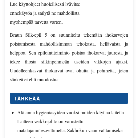
Lue käyttohjeet huolellisesti lvävitse
ennekäytöa ja saïlytä ne mahdollista
myohempää tarvetta varten.
Braun Silk-epil 5 on suunniteltu tekemään ihokarvojen
poistamisesta mahdollisimman tehokasta, hellävaista ja
helppoa. Sen epilointitoiminto poistaa ihokarvat juuresta ja
tekee ihosta silkinpehmeän useiden vikkojen ajaksi.
Uudelleenkasvat ihokarvat ovat ohuita ja pehmeitä, joten
sänkeä ei ehti muodostua.
TÄRKEÄÄ
Alä anna hygieniasyiden vuoksi muiden käyttaa laitetta.
Laitteen verkkojohto on varustettu
matalajannitesovittimella. Sakhokun vaan valttamiseksi