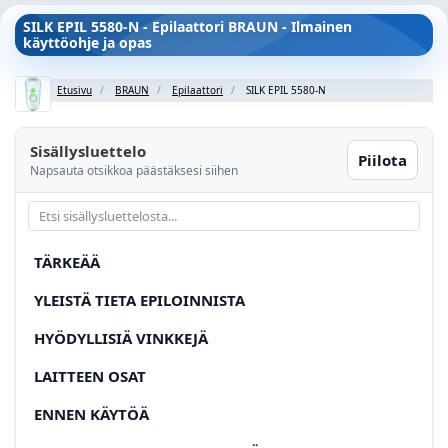
SILK EPIL 5580-N - Epilaattori BRAUN - Ilmainen
käyttöohje ja opas
Etusivu
BRAUN
Epilaattori
SILK EPIL 5580-N
Sisällysluettelo
Piilota
Napsauta otsikkoa päästäksesi siihen
TÄRKEÄÄ
YLEISTÄ TIETA EPILOINNISTA
HYÖDYLLISIÄ VINKKEJÄ
LAITTEEN OSAT
ENNEN KÄYTÖÄ