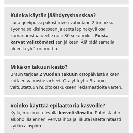
Kuinka käytän jäähdytyshanskaa?
Laita geelipussi pakastimeen vähintään 2 tunniksi.
Työnnä se käsineeseen ja aseta läpinäkyvä osa
karvanpoistoalueelle noin 30 sekunniksi.
Poista
karvat välittömästi
sen jälkeen. Älä pidä samalla
alueella yli 2 minuuttia.
Mikä on takuun kesto?
Braun tarjoaa
2 vuoden takuun
ostopäivästä alkaen,
kattaen valmistusvirheet. Ota yhteyttä Braunin
valtuutettuun huoltokeskukseen reklamaatioita varten.
Voinko käyttää epilaattoria kasvoille?
Kyllä, mukana tulevalla
kasvolisäosalla
. Puhdista iho
alkoholilla ennen, venytä ihoa ja liikuta laitetta hitaasti
kytkin alaspäin.