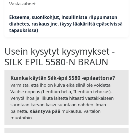
Vasta-aiheet
Ekseema, suonikohjut, insuliinista riippumaton
diabetes, raskaus jne. (kysy lääkäriltä epäselvissä
tapauksissa)
Usein kysytyt kysymykset -
SILK EPIL 5580-N BRAUN
Kuinka käytän Silk-épil 5580 -epilaattoria?
Varmista, että iho on kuiva eikä siinä ole voidetta.
Valitse nopeus (I erittäin hellä, II erittäin tehokas).
Venytä ihoa ja liikuta laitetta hitaasti vastakkaiseen
suuntaan karvan kasvusuuntaan nähden ilman
painetta.
Kääntyvä pää
mukautuu vartalon
muotoihin.