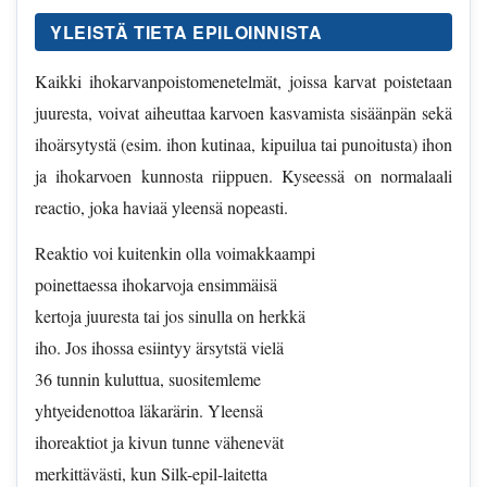
YLEISTÄ TIETA EPILOINNISTA
Kaikki ihokarvanpoistomenetelmät, joissa karvat poistetaan
juuresta, voivat aiheuttaa karvoen kasvamista sisäänpän sekä
ihoärsytystä (esim. ihon kutinaa, kipuilua tai punoitusta) ihon
ja ihokarvoen kunnosta riippuen. Kyseessä on normalaali
reactio, joka haviaä yleensä nopeasti.
Reaktio voi kuitenkin olla voimakkaampi
poinettaessa ihokarvoja ensimmäisä
kertoja juuresta tai jos sinulla on herkkä
iho. Jos ihossa esiintyy ärsytstä vielä
36 tunnin kuluttua, suositemleme
yhtyeidenottoa läkarärin. Yleensä
ihoreaktiot ja kivun tunne vähenevät
merkittävästi, kun Silk-epil-laitetta