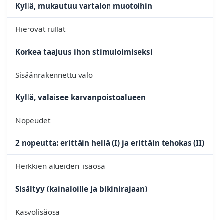
Kyllä, mukautuu vartalon muotoihin
Hierovat rullat
Korkea taajuus ihon stimuloimiseksi
Sisäänrakennettu valo
Kyllä, valaisee karvanpoistoalueen
Nopeudet
2 nopeutta: erittäin hellä (I) ja erittäin tehokas (II)
Herkkien alueiden lisäosa
Sisältyy (kainaloille ja bikinirajaan)
Kasvolisäosa