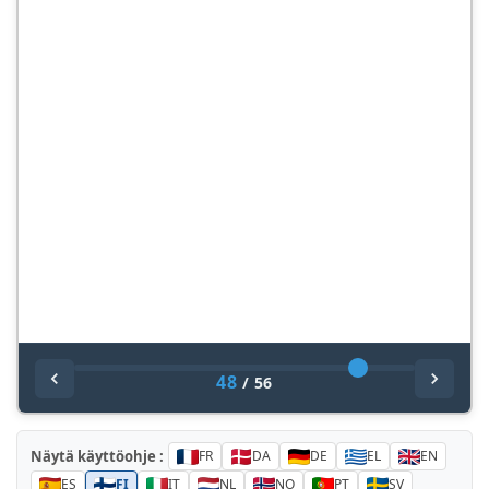
48
/
56
Näytä käyttöohje :
FR
DA
DE
EL
EN
ES
FI
IT
NL
NO
PT
SV