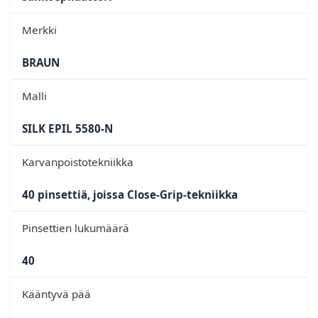
Merkki
BRAUN
Malli
SILK EPIL 5580-N
Karvanpoistotekniikka
40 pinsettiä, joissa
Close-Grip
-tekniikka
Pinsettien lukumäärä
40
Kääntyvä pää