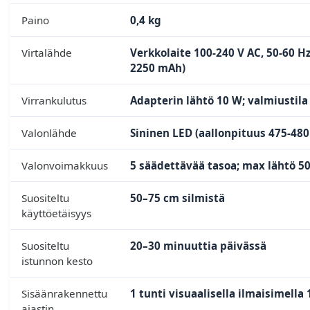
Paino
0,4 kg
Virtalähde
Verkkolaite 100-240 V AC, 50-60 Hz
2250 mAh)
Virrankulutus
Adapterin lähtö 10 W; valmiustila
Valonlähde
Sininen LED (aallonpituus 475-48
Valonvoimakkuus
5 säädettävää tasoa; max lähtö 50
Suositeltu
50–75 cm silmistä
käyttöetäisyys
Suositeltu
20–30 minuuttia päivässä
istunnon kesto
Sisäänrakennettu
1 tunti visuaalisella ilmaisimella
ajastin