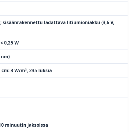
; sisäänrakennettu ladattava litiumioniakku (3,6 V,
 < 0,25 W
0 nm)
 cm: 3 W/m², 235 luksia
 10 minuutin jaksoissa