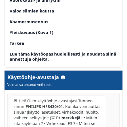
Valoa silmien kautta
Kaamosmasennus
Yleiskuvaus (Kuva 1)
Tärkeä
Lue tämä käytöopas huolellisesti ja noudata siinä
annettuja ohjeita.
Vasta-aiheet
Käyttöohje-avustaja
Jos jokin edellà luetelluista tilanteista koskee
Voimansa antanut Anthropic
sinua, ota yhteys läakärin ennen laitteen käytöä.
Mahdolliset reaktiot
💬 Hei! Olen käyttöohje-avustajasi.Tunnen
sinun
PHILIPS HF3430/01
. Kuinka voin auttaa
Tärkeitä turvallisuustietoja
sinua? (käyttö, asetukset, virhekoodit, huolto,
Vaara
vaiheen selitys jne.)💡
Esimerkkejä :
• Miten
sitä käytetään ? • Virhekoodi E3 ? • Miten se