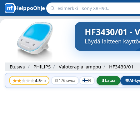
HelppoOhje
HF3430/01 - 
Löydä laitteen käytt
Etusivu
PHILIPS
Valoterapia lamppu
HF3430/01
★
★
★
★
★
📄
⬇
💬
4.5
176 sivua
FI
Lataa
AI-k
/10