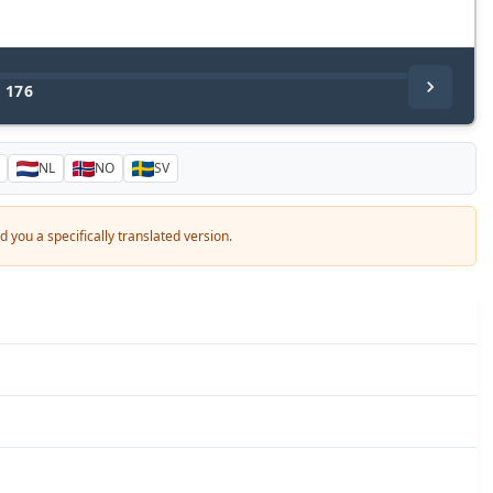
/
176
NL
NO
SV
 you a specifically translated version.