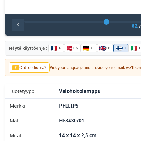
62
Näytä käyttöohje :
FR
DA
DE
EN
FI
IT
Outro idioma?
?
Pick your language and provide your email: we'll send
Tuotetyyppi
Valohoitolamppu
Merkki
PHILIPS
Malli
HF3430/01
Mitat
14 x 14 x 2,5 cm