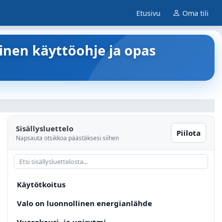
Etusivu
Oma tili
inen käyttöohje ja opas
Sisällysluettelo
Piilota
Napsauta otsikkoa päästäksesi siihen
Käytötkoitus
Valo on luonnollinen energianlähde
Vuorokausi- ja unirytmi