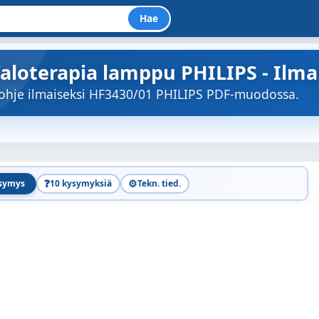
Hae
Valoterapia lamppu PHILIPS - Ilma
öohje ilmaiseksi HF3430/01 PHILIPS PDF-muodossa.
❓
⚙️
ysymys
10 kysymyksiä
Tekn. tied.