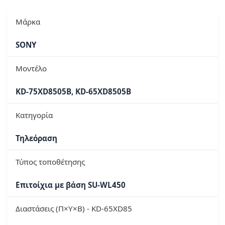
Μάρκα
SONY
Μοντέλο
KD-75XD8505B, KD-65XD8505B
Κατηγορία
Τηλεόραση
Τύπος τοποθέτησης
Επιτοίχια με βάση SU-WL450
Διαστάσεις (Π×Υ×Β) - KD-65XD85