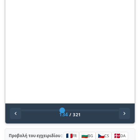
134
/
321
Προβολή του εγχειριδίου :
FR
BG
CS
DA