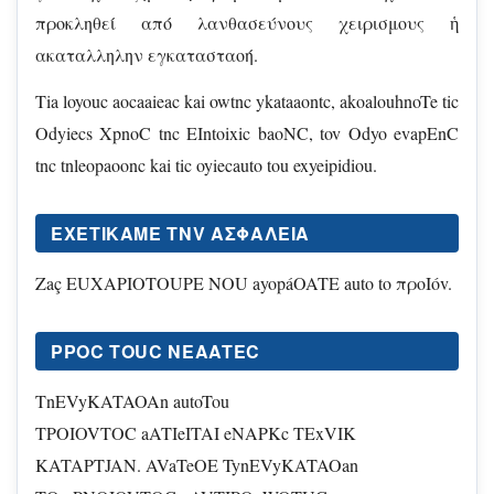
προκληθεί από λανθασεύνους χειρισμους ἡ
ακαταλληλην εγκατασταοή.
Tia loyouc aocaaieac kai owtnc ykataaontc, akoalouhnoTe tic
Odyiecs XpnoC tnc EIntoixic baoNC, tov Odyo evapEnC
tnc tnleopaoonc kai tic oyiecauto tou exyeipidiou.
EXETIKΑΜE TNV ΑΣΦΑΛΕΙΑ
Zaç EUXAPIOTOUPE NOU ayopáOATE auto to προIóv.
PPOC TOUC NEAATEC
TnEVyKATAOAn autoTou
TPOIOVTOC aATIeITAI eNAPKc TExVIK
KATAPTJAN. AVaTeOE TynEVyKATAOan