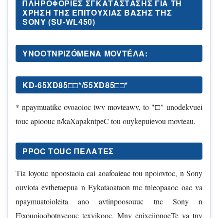
ΠΛΗΡΟΦΌΡΙΕΣ ΣΓΚΑΤΆΣΤΑΣΉΣ ΓΊΑ ΤΗ
XΡΉΣΗ ΤΗΣ ΕΠΙΤΟΎΧΙΑΣ ΒΆΣΗΣ ΤΗΣ
SONY (SU-WL450)
YNOOTNPIZÓΜΕΝΑ MOVΤÉΛΑ:
KD-65XD85□□*/55XD85□□*
* npaymuatikc ovoaoioc twv movteawv, to "□" unodekvuei
touc apioouc n/kaXapakntpeC tou ouykepuievou movteau.
PPOC TOUC ΠΕΛΑΤΕΣ
Tia loyouc npoostaoia cai aoafoaieac tou npoiovtoc, n Sony
ouviota evthetaepua n Eykataoataon tnc tnleopaaoc oac va
npaymuatoioleita ano avtinpoosouuc tnc Sony n
E\xouoioobotnveouc texvikooc. Mnv enixeiipnoeTe va tny