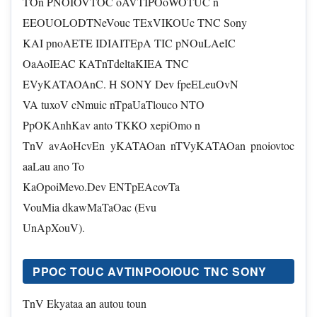
TOn PNOIOVTOC oAVTIPOoWOTUC n
EEOUOLODTNeVouc TExVIKOUc TNC Sony
KAI pnoAETE IDIAITEpA TIC pNOuLAeIC
OaAoIEAC KATnTdeltaKIEA TNC
EVyKATAOAnC. H SONY Dev fpeELeuOvN
VA tuxoV cNmuic nTpaUaTlouco NTO
PpOKAnhKav anto TKKO xepiOmo n
TnV avAoHcvEn yKATAOan nTVyKATAOan pnoiovtoc
aaLau ano To
KaOpoiMevo.Dev ENTpEAcovTa
VouMia dkawMaTaOac (Evu
UnApXouV).
PPOC TOUC AVTINPOOIOUC TNC SONY
TnV Ekyataa an autou toun