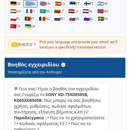
DE
EL
EN
ES
ET
FI
HE
HU
IT
KK
LT
LV
NL
NO
PL
PT
RO
RU
SK
SL
SV
TR
UK
Pick your language and provide your email: we'll
其他语言？
?
send you a specifically translated version.
Βοηθός εγχειριδίου
Υποστηρίζεται από την Anthropic
💬 Γεια σας! Είμαι ο βοηθός του εγχειριδίου
σας.Γνωρίζω το
SONY KD-75XD8505B,
KD65XD8505B
. Πώς μπορώ να σας βοηθήσω;
(χρήση, ρυθμίσεις, κωδικοί σφαλμάτων,
συντήρηση, εξήγηση βήματος κ.λπ.)💡
Παραδείγματα :
• Πώς να το χρησιμοποιήσετε
? • Κωδικός σφάλματος E3 ? • Πώς να το
καθαρίσετε ?