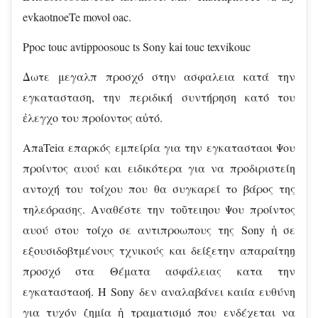
evkaotnoeTe movol oac.
Ppoc touc avtippoosouc ts Sony kai touc texvikouc
Δωτε μεγαλπ προσχό στην ασφαλεια κατά την
εγκατασταση, την περιδική συντήρηση κατό του
ἐλεγχο του προίοντος αὐτό.
AπaTeiα επαρκός εμπείρία για την εγκατασταοι Ψου
προίντος αυού και ειδικότερα για να προδιριστείη
αντοχή του τοίχου που θα συγκαρεί το βάρος της
τηλεόρασης. Αναθέστε την τοῦτειηου Ψου προίντος
αυού στου τοίχο σε αντιπροωπους της Sony ἡ σε
εξουσιδοβτμένους τχνικούς και δείξετην απαραίτηŋ
προσχό στα Θέματα ασφάλειας κατα την
εγκατασταοή. H Sony δεν αναλαβάνει καιία ευθύνη
για τυχόν ζημία ἡ τραματισμό που ενδέχεται να