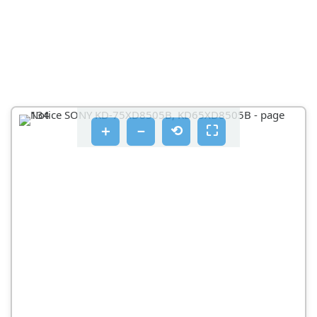
MNY TROPONOIOITE TA ΕΞΑΡΤΉΜΑΤA TNC
ENIOTOIXIA BAOONC
MNY TOOTHEITE OUKEUEC DLAOOPETIKEC ANO
TIC KAOGOIÉVEC
MNY TOOTHEITE OTNV ENITOIXIA BAO N AOAA
PHIOTIA EKTOC ANO TNV TNEOPAON. MNY KIVEITE
TNV TNEOPAON NPOC TA AIPOTEPA/8EIA N NPOC
＋
－
⟲
⛶
TA NAVW/KATW
MNV OTNPICIEOTE KAI MNU KPÉΜEOTE ANO TNV
TNΛΕΡΑΣΗ
PPO2OXH
MNY AOKITE UΕΡΒOΛIKNΔUVΜN OTO NPOIOV
KATΑTOV KAΘAIPOUO N TΕPYAOIEC OUVTNPONC
PPOUΛΕΙC
EYKATAOTAON TNS EINITOIXIA CBAONC