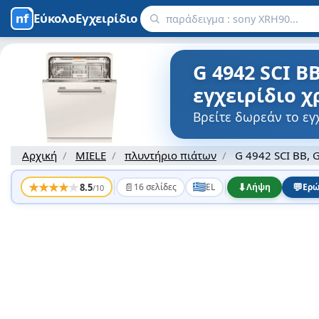
ΕύκολοΕγχειρίδιο
G 4942 SCI B
εγχειρίδιο 
Βρείτε δωρεάν το εγ
Αρχική
MIELE
πλυντήριο πιάτων
G 4942 SCI BB, 
★
★
★
★
★
📄
⬇
💬
8.5
16 σελίδες
EL
Λήψη
Ερώ
/10