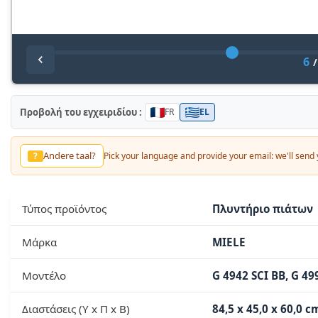
6
Προβολή του εγχειριδίου :
FR
EL
Andere taal?
?
Pick your language and provide your email: we'll send y
Τύπος προϊόντος
Πλυντήριο πιάτων
Μάρκα
MIELE
Μοντέλο
G 4942 SCI BB, G 49
Διαστάσεις (Υ x Π x Β)
84,5 x 45,0 x 60,0 c