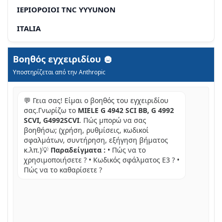
IEPIOPOIOI TNC YYYUNON
ITALIA
Βοηθός εγχειριδίου
Υποστηρίζεται από την Anthropic
💬 Γεια σας! Είμαι ο βοηθός του εγχειριδίου
σας.Γνωρίζω το
MIELE G 4942 SCI BB, G 4992
SCVI, G4992SCVI
. Πώς μπορώ να σας
βοηθήσω; (χρήση, ρυθμίσεις, κωδικοί
σφαλμάτων, συντήρηση, εξήγηση βήματος
κ.λπ.)💡
Παραδείγματα :
• Πώς να το
χρησιμοποιήσετε ? • Κωδικός σφάλματος E3 ? •
Πώς να το καθαρίσετε ?