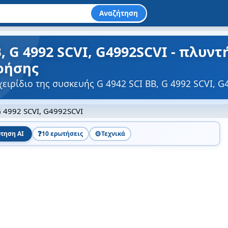
Αναζήτηση
B, G 4992 SCVI, G4992SCVI - πλυν
χρήσης
χειρίδιο της συσκευής G 4942 SCI BB, G 4992 SCVI, 
G 4992 SCVI, G4992SCVI
❓
⚙️
τηση AI
10 ερωτήσεις
Τεχνικά