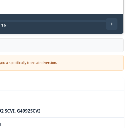
/
16
ou a specifically translated version.
92 SCVI, G4992SCVI
m