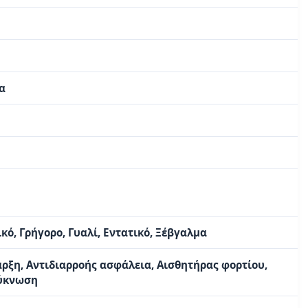
α
κό, Γρήγορο, Γυαλί, Εντατικό, Ξέβγαλμα
ρξη, Αντιδιαρροής ασφάλεια, Αισθητήρας φορτίου,
ύκνωση