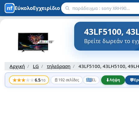
ΕύκολοΕγχειρίδιο
43LF5100, 43
Βρείτε δωρεάν το εγ
Αρχική
LG
τηλεόραση
43LF5100, 43LH5100, 49L
★
★
★
★
★
📄
⬇
💬
6.5
192 σελίδες
EL
Λήψη
Ερ
/10