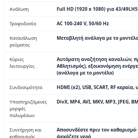
Ανάλυση
Full HD (1920 x 1080) για 43/49LH5
Τροφοδοσία
AC 100-240 V, 50/60 Hz
Κατανάλωση
Μεταβλητή ανάλογα με το μοντέλο 
ρεύματος
Κύριες
Αυτόματη αναζήτηση καναλιών, πρ
λειτουργίες
Αθλητισμός), εξοικονόμηση ενέργ
(ανάλογα με το μοντέλο)
Συνδεσιμότητα
HDMI (x2), USB, SCART, RF κεραία,
Υποστηριζόμενες
DivX, MP4, AVI, MKV, MP3, JPEG, BM
μορφές
πολυμέσων
Συντήρηση και
Αποσυνδέστε πριν τον καθαρισμό·
καθαρισμός
ψεκάζετε νερό