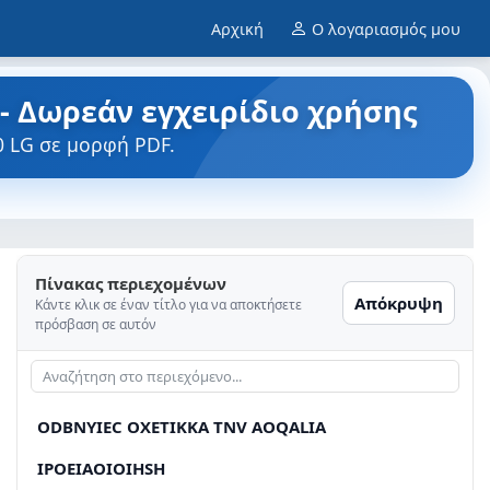
Αρχική
Ο λογαριασμός μου
 - Δωρεάν εγχειρίδιο χρήσης
0 LG σε μορφή PDF.
Πίνακας περιεχομένων
Απόκρυψη
Κάντε κλικ σε έναν τίτλο για να αποκτήσετε
πρόσβαση σε αυτόν
ODBNYIEC OXETIKKA TNV AOQALIA
IPOEIAOIOIHSH