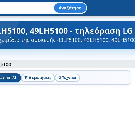
Αναζήτηση
LH5100, 49LH5100 - τηλεόραση LG
χειρίδιο της συσκευής 43LF5100, 43LH5100, 49LH510
H5100
❓
⚙️
ώτηση AI
10 ερωτήσεις
Τεχνικά