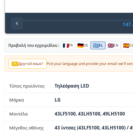
147
Προβολή του εγχειριδίου :
FR
DE
EL
EN
E
Другой язык?
?
Pick your language and provide your email: we'll send
Τύπος προϊόντος
Τηλεόραση LED
Μάρκα
LG
Μοντέλα
43LF5100, 43LH5100, 49LH5100
Μέγεθος οθόνης
43 ίντσες (43LF5100, 43LH5100) / 