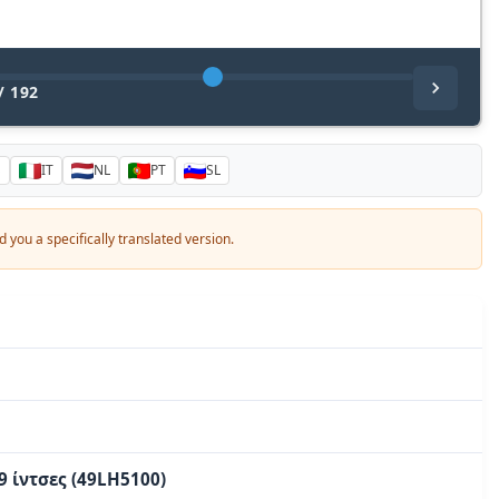
/
192
S
IT
NL
PT
SL
 you a specifically translated version.
49 ίντσες (49LH5100)