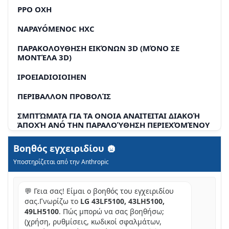
PPO OXH
NAPAYÓΜΕΝOC HXC
ΠΑΡΑΚΟΛΟΥΘΗΣΗ ΕΙΚΌΝΩΝ 3D (ΜΌΝΟ ΣΕ
ΜΟΝΤΈΛΑ 3D)
IPOEIADIOIOIHEN
ΠΕΡΙΒΑΛΛΟΝ ΠΡΟΒΟΛΊΣ
ΣΜΠΤΏΜATA ΓΙΑ TA ONOIA ANAꞮTEꞮTAI ΔΙΑΚΟΉ
ἈΠΟΧΉ ANÓ ΤΗΝ ΠΑΡΑΛΟΎΘΗΣΗ ΠΕΡΙΕΧΌΜΈΝΟΥ
3D
Βοηθός εγχειριδίου
PIPO OXH
Υποστηρίζεται από την Anthropic
HΛΙΚΊΑ ΠΑΡΑΚΟΛΟΥΘΗΣΌΣ
💬 Γεια σας! Είμαι ο βοηθός του εγχειριδίου
IPOQULAEIC KATA TN XPNON YUAAWV 3D
σας.Γνωρίζω το
LG 43LF5100, 43LH5100,
PPOETOIΜAΣIA
49LH5100
. Πώς μπορώ να σας βοηθήσω;
(χρήση, ρυθμίσεις, κωδικοί σφαλμάτων,