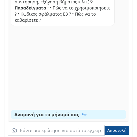
ZHMEIΩEH
συντήρηση, εξήγηση βήματος κ.λπ.)💡
Παραδείγματα :
• Πώς να το χρησιμοποιήσετε
PPOZOXH
? • Κωδικός σφάλματος E3 ? • Πώς να το
καθαρίσετε ?
ΠΡΟΑΡΕΤΙΚΆ ΕΞΑΡΤΉΜΑΤΑ
EUVTNPNON
KAΘAIPIOΜOC TNC TNΛΕΡΑΟΗC
OTHOV, MLAIO, EMNLO KAI BAO
KAALΔIO TROPOOSOOIAC
AVUWOON KAI UETAKIVNON TNC TNLAOPAO
POUON TOU EVOU
ZHMEIΩ∑H
Αναμονή για το μήνυμά σας
EΠΙΡΑΠΈΖΙΑ ΤΟΠΟΘΈΤΗΣΗ
IPOEOXH
Αποστολή