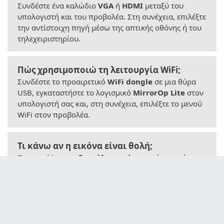
Συνδέστε ένα καλώδιο
VGA
ή
HDMI
μεταξύ του
υπολογιστή και του προβολέα. Στη συνέχεια, επιλέξτε
την αντίστοιχη πηγή μέσω της απτικής οθόνης ή του
τηλεχειριστηρίου.
Πώς χρησιμοποιώ τη λειτουργία WiFi;
Συνδέστε το προαιρετικό
WiFi dongle
σε μια θύρα
USB, εγκαταστήστε το λογισμικό
MirrorOp Lite
στον
υπολογιστή σας και, στη συνέχεια, επιλέξτε το μενού
WiFi στον προβολέα.
Τι κάνω αν η εικόνα είναι θολή;
Περιστρέψτε τον
δακτύλιο εστίασης
γύρω από τον
φακό μέχρι να έχετε καθαρή εικόνα. Βεβαιωθείτε
επίσης ότι η απόσταση προβολής είναι μεταξύ 0,5 και
4,5 μέτρων.
Τι κάνω αν ο προβολέας δεν ανάβει;