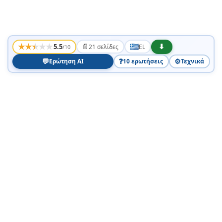
★
★
★
★
★
📄
⬇
5.5
21 σελίδες
EL
/10
💬
❓
⚙️
Ερώτηση AI
10 ερωτήσεις
Τεχνικά