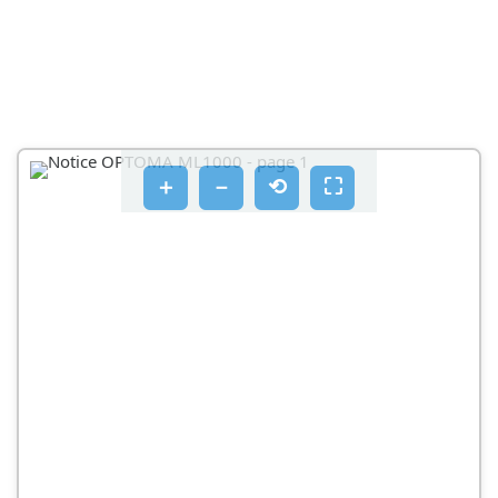
＋
－
⟲
⛶