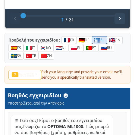
1
/
21
Προβολή του εγχειριδίου :
FR
DE
EL
EN
ES
IT
KO
NL
PL
PT
RU
SV
TR
ZH
Pick your language and provide your email: we'll
لغة أخرى؟
?
send you a specifically translated version.
Βοηθός εγχειριδίου
Υποστηρίζεται από την Anthropic
💬 Γεια σας! Είμαι ο βοηθός του εγχειριδίου
σας.Γνωρίζω το
OPTOMA ML1000
. Πώς μπορώ
να σας βοηθήσω; (χρήση, ρυθμίσεις, κωδικοί