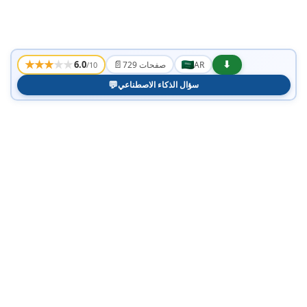
★
★
★
★
★
📄
⬇
6.0
AR
729 صفحات
/10
💬
سؤال الذكاء الاصطناعي