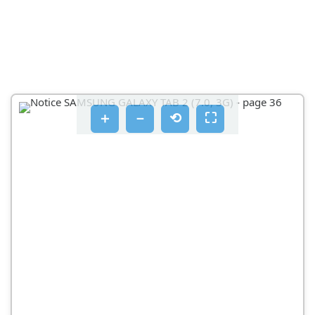
＋
－
⟲
⛶