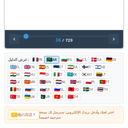
36
/
729
عرض الدليل :
FR
AR
BG
CS
DA
DE
EL
EN
ES
ET
FA
FI
HE
HI
HU
ID
IT
KK
KO
LT
LV
MK
MN
NL
NO
PL
PT
RO
RU
SK
SL
SQ
SV
TH
TR
UK
UR
VI
ZH
اختر لغتك وأدخل بريدك الإلكتروني: سنرسل لك نسخة
他の言語？
?
مترجمة خصيصاً.