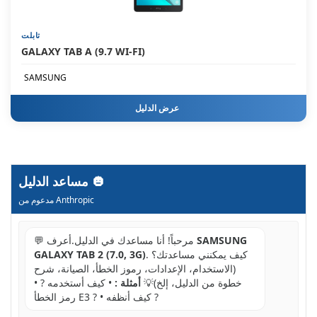
تابلت
GALAXY TAB A (9.7 WI-FI)
SAMSUNG
عرض الدليل
مساعد الدليل
مدعوم من Anthropic
SAMSUNG
💬 مرحباً! أنا مساعدك في الدليل.أعرف
. كيف يمكنني مساعدتك؟
GALAXY TAB 2 (7.0, 3G)
(الاستخدام، الإعدادات، رموز الخطأ، الصيانة، شرح
خطوة من الدليل، إلخ)💡
أمثلة :
• كيف أستخدمه ? •
رمز الخطأ E3 ? • كيف أنظفه ?