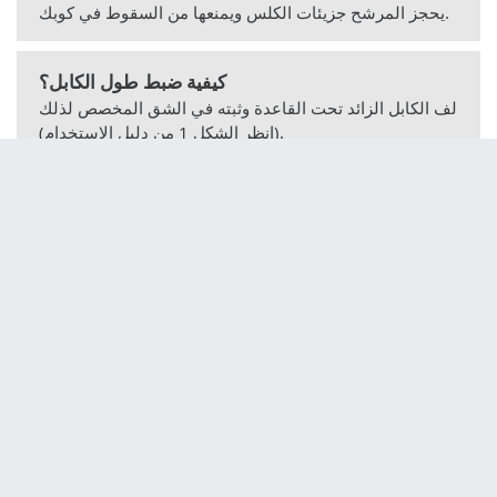
يحجز المرشح جزيئات الكلس ويمنعها من السقوط في كوبك.
كيفية ضبط طول الكابل؟
لف الكابل الزائد تحت القاعدة وثبته في الشق المخصص لذلك
(انظر الشكل 1 من دليل الاستخدام).
ماذا أفعل إذا كانت الغلاية تتسرب أو تالفة؟
إذا كانت الغلاية بها تسرب، أو إذا كان السلك أو القابس أو
القاعدة تالفة بشكل واضح، توقف عن استخدامها فورًا وأعدها
للإصلاح.
إلى
مركز خدمة ما بعد البيع المعتمد
هل يمكن للأطفال استخدام هذه الغلاية؟
لا يجب استخدام الجهاز من قبل الأطفال دون سن 8 سنوات.
يمكن للأطفال فوق 8 سنوات استخدامه تحت إشراف شخص
بالغ. لا يجب أن يقوم الأطفال بالتنظيف دون إشراف.