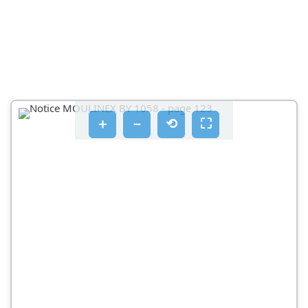
＋
－
⟲
⛶