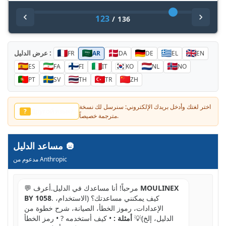
123
/
136
عرض الدليل :
FR
AR
DA
DE
EL
EN
ES
FA
FI
IT
KO
NL
NO
PT
SV
TH
TR
ZH
اختر لغتك وأدخل بريدك الإلكتروني: سنرسل لك نسخة
他の言語？
?
مترجمة خصيصاً.
مساعد الدليل
مدعوم من Anthropic
MOULINEX
💬 مرحباً! أنا مساعدك في الدليل.أعرف
. كيف يمكنني مساعدتك؟ (الاستخدام،
BY 1058
الإعدادات، رموز الخطأ، الصيانة، شرح خطوة من
الدليل، إلخ)💡
أمثلة :
• كيف أستخدمه ? • رمز الخطأ