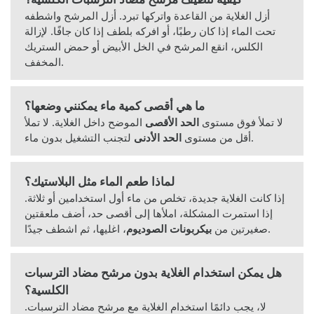
أزل الغلاية من القاعدة واتركها تبرد. أزل المرشح واشطفه
تحت الماء إذا كان رطبًا، أو افركه بلطف إذا كان جافًا. لإزالة
الكلس، انقع المرشح في الخل الأبيض أو حمض الستريك
المخفف.
ما هي أقصى كمية ماء يمكنني وضعها؟
لا تملأ فوق مستوى
الحد الأقصى
الموضح داخل الغلاية. لا تملأ
لتجنب التشغيل بدون ماء.
أقل من مستوى
الحد الأدنى
لماذا طعم الماء مثل البلاستيك؟
إذا كانت الغلاية جديدة، تخلص من ماء أول استخدامين أو ثلاثة.
إذا استمرت المشكلة، املأها إلى أقصى حد، أضف ملعقتين
، اغليها، ثم اشطف جيدًا.
صغيرتين من
بيكربونات الصوديوم
هل يمكن استخدام الغلاية بدون مرشح مضاد الترسبات
الكلسية؟
لا، يجب دائمًا استخدام الغلاية مع مرشح مضاد الترسبات.