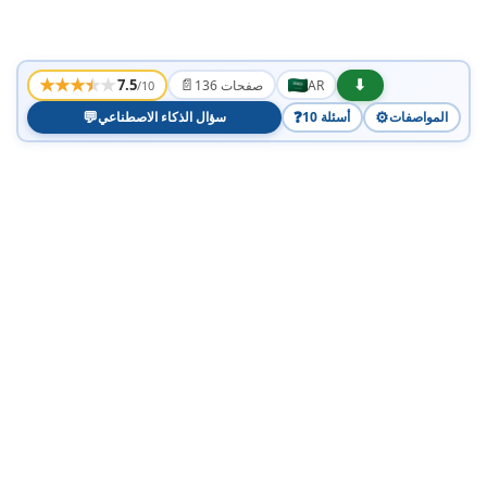
★
★
★
★
★
📄
⬇
7.5
AR
136 صفحات
/10
💬
❓
⚙️
المواصفات
10 أسئلة
سؤال الذكاء الاصطناعي