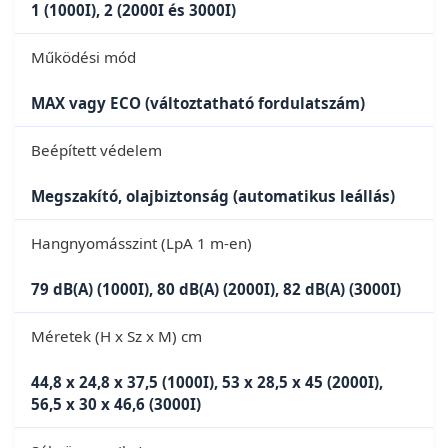
1 (1000I), 2 (2000I és 3000I)
Működési mód
MAX vagy ECO (változtatható fordulatszám)
Beépített védelem
Megszakító, olajbiztonság (automatikus leállás)
Hangnyomásszint (LpA 1 m-en)
79 dB(A) (1000I), 80 dB(A) (2000I), 82 dB(A) (3000I)
Méretek (H x Sz x M) cm
44,8 x 24,8 x 37,5 (1000I), 53 x 28,5 x 45 (2000I),
56,5 x 30 x 46,6 (3000I)