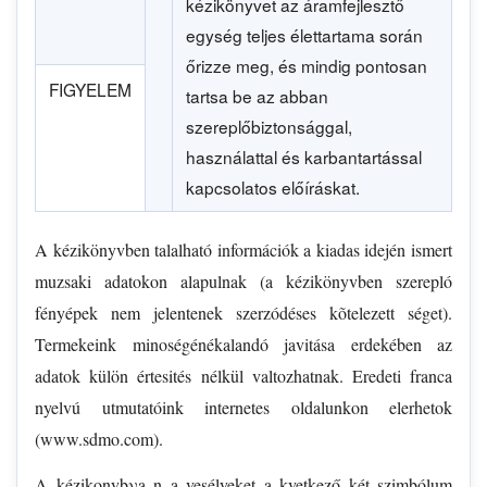
kézikönyvet az áramfejlesztő
egység teljes élettartama során
őrizze meg, és mindig pontosan
FIGYELEM
tartsa be az abban
szereplőbiztonsággal,
használattal és karbantartással
kapcsolatos előíráskat.
A kézikönyvben talalható információk a kiadas idején ismert
muzsaki adatokon alapulnak (a kézikönyvben szerepló
fényépek nem jelentenek szerzódéses kõtelezett séget).
Termekeink minoségénékalandó javitása erdekében az
adatok külön értesités nélkül valtozhatnak. Eredeti franca
nyelvú utmutatóink internetes oldalunkon elerhetok
(www.sdmo.com).
A kézikonybνa n a vesélyeket a kvetkező két szimbólum