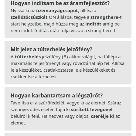
Hogyan indítsam be az áramfejlesztőt?
Nyissa ki az
üzemanyagcsapot
, állítsa a
szellőzőcsúszkát
ON állásba, tegye a
strangthere
-t
start helyzetbe, majd húzza meg az
indítót
amíg be
nem indul. Indítás után tolja vissza a strangthere-t.
Mit jelez a túlterhelés jelzőfény?
A
túlterhelés
jelzőfény (B) akkor világít, ha túllépi a
maximális teljesítményt vagy rövidzárlat lép fel. Állítsa
le a készüléket, csatlakoztassa le a készülékeket és
csökkentse a terhelést.
Hogyan karbantartsam a légszűrőt?
Távolítsa el a szűrőfedelét, vegye ki az elemet. Száraz
szennyeződés esetén fújja ki
sűrített levegővel
belülről kifelé. Ha nedves vagy olajos,
cserélje ki
az
elemet.