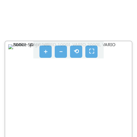
4.5.1 A TARTÁLY NYOMÓSZIVATTYUJÁNAK
HASZNÁLATA
A HALÓZATI ÁRAM HASZNÁLATA
4.6.1 MAX-ECO ÜSEMÓD HASZNÁLATA
AZ ÁRAMFEJLESZTŐ EGYSÉG LEÁLLITÁSA
＋
－
⟲
⛶
AZ ÁRAMFEJLESZTŐ EGYSÉG KARBANTARTÁSA
HASZNOSSÁGI FELHIVÁS
5.3.1 OLAJ CSERÉJE
5.3.2 A SZÚRÓSZITA TISZÍTÍTÁSA
5.3.3 CSERÉLJE KI AZ ÜZEMANYAGSZŪRÓ
5.3.4 TISZTÍTSA MEG VAGY CSERÉLJE KI A
LEVEGÓSZÚRǑT
SZARAZ SZENNYEZÓDES