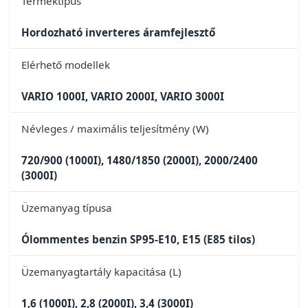
Terméktípus
Hordozható inverteres áramfejlesztő
Elérhető modellek
VARIO 1000I, VARIO 2000I, VARIO 3000I
Névleges / maximális teljesítmény (W)
720/900 (1000I), 1480/1850 (2000I), 2000/2400
(3000I)
Üzemanyag típusa
Ólommentes benzin SP95-E10, E15 (E85 tilos)
Üzemanyagtartály kapacitása (L)
1,6 (1000I), 2,8 (2000I), 3,4 (3000I)