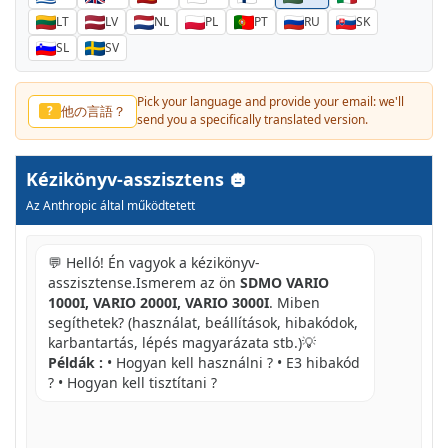
LT
LV
NL
PL
PT
RU
SK
SL
SV
Pick your language and provide your email: we'll
他の言語？
?
send you a specifically translated version.
Kézikönyv-asszisztens
Az Anthropic által működtetett
💬 Helló! Én vagyok a kézikönyv-
asszisztense.Ismerem az ön
SDMO VARIO
1000I, VARIO 2000I, VARIO 3000I
. Miben
segíthetek? (használat, beállítások, hibakódok,
karbantartás, lépés magyarázata stb.)💡
Példák :
• Hogyan kell használni ? • E3 hibakód
? • Hogyan kell tisztítani ?