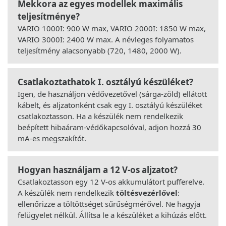
Mekkora az egyes modellek maximális
teljesítménye?
VARIO 1000I: 900 W max, VARIO 2000I: 1850 W max,
VARIO 3000I: 2400 W max. A névleges folyamatos
teljesítmény alacsonyabb (720, 1480, 2000 W).
Csatlakoztathatok I. osztályú készüléket?
Igen, de használjon védővezetővel (sárga-zöld) ellátott
kábelt, és aljzatonként csak egy I. osztályú készüléket
csatlakoztasson. Ha a készülék nem rendelkezik
beépített hibaáram-védőkapcsolóval, adjon hozzá 30
mA-es megszakítót.
Hogyan használjam a 12 V-os aljzatot?
Csatlakoztasson egy 12 V-os akkumulátort pufferelve.
A készülék nem rendelkezik
töltésvezérlővel
:
ellenőrizze a töltöttséget sűrűségmérővel. Ne hagyja
felügyelet nélkül. Állítsa le a készüléket a kihúzás előtt.