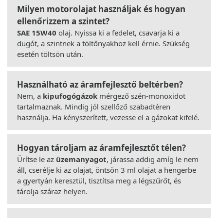
Milyen motorolajat használjak és hogyan
ellenőrizzem a szintet?
SAE 15W40
olaj. Nyissa ki a fedelet, csavarja ki a
dugót, a szintnek a töltőnyakhoz kell érnie. Szükség
esetén töltsön után.
Használható az áramfejlesztő beltérben?
Nem, a
kipufogógázok
mérgező szén-monoxidot
tartalmaznak. Mindig jól szellőző szabadtéren
használja. Ha kényszerített, vezesse el a gázokat kifelé.
Hogyan tároljam az áramfejlesztőt télen?
Ürítse le az
üzemanyagot
, járassa addig amíg le nem
áll, cserélje ki az olajat, öntsön 3 ml olajat a hengerbe
a gyertyán keresztül, tisztítsa meg a légszűrőt, és
tárolja száraz helyen.