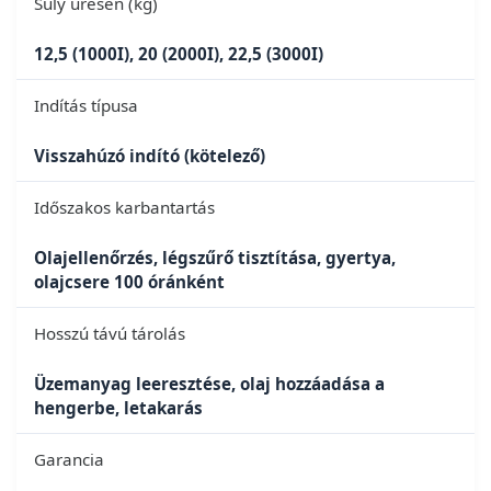
Súly üresen (kg)
12,5 (1000I), 20 (2000I), 22,5 (3000I)
Indítás típusa
Visszahúzó indító (kötelező)
Időszakos karbantartás
Olajellenőrzés, légszűrő tisztítása, gyertya,
olajcsere 100 óránként
Hosszú távú tárolás
Üzemanyag leeresztése, olaj hozzáadása a
hengerbe, letakarás
Garancia