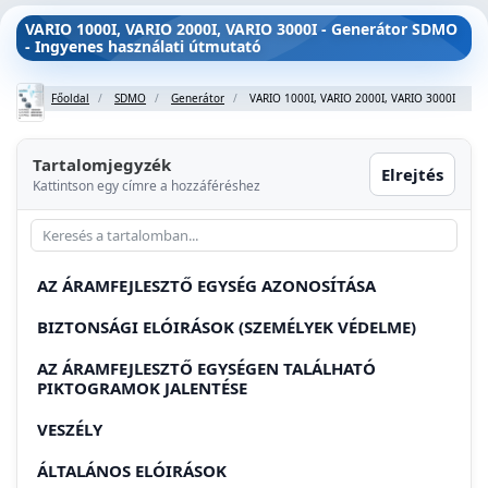
VARIO 1000I, VARIO 2000I, VARIO 3000I - Generátor SDMO
- Ingyenes használati útmutató
Főoldal
SDMO
Generátor
VARIO 1000I, VARIO 2000I, VARIO 3000I
Tartalomjegyzék
Elrejtés
Kattintson egy címre a hozzáféréshez
AZ ÁRAMFEJLESZTŐ EGYSÉG AZONOSÍTÁSA
BIZTONSÁGI ELÓIRÁSOK (SZEMÉLYEK VÉDELME)
AZ ÁRAMFEJLESZTŐ EGYSÉGEN TALÁLHATÓ
PIKTOGRAMOK JALENTÉSE
VESZÉLY
ÁLTALÁNOS ELÓIRÁSOK