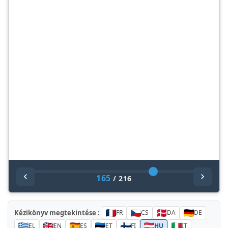
165
/
216
Kézikönyv megtekintése :
FR
CS
DA
DE
EL
EN
ES
ET
FI
HU
IT