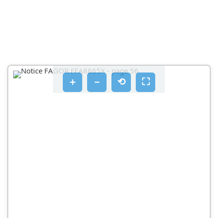
＋
－
⟲
⛶