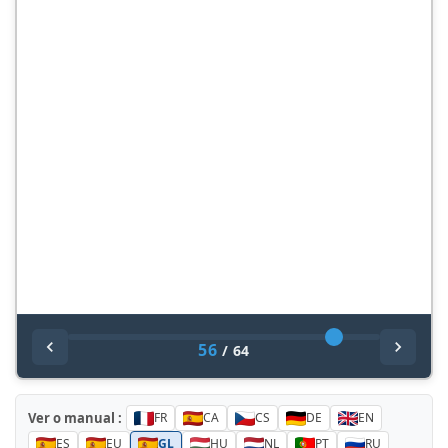
56
/
64
Ver o manual :
FR
CA
CS
DE
EN
ES
EU
GL
HU
NL
PT
RU