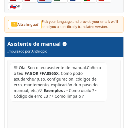
SK
Pick your language and provide your email: we'll
Altra lingua?
?
send you a specifically translated version.
Asistente de manual
Impulsado por Anthropic
💬 Ola! Son o teu asistente de manual.Coñezo
o teu
FAGOR FFA8865X
. Como podo
axudarche? (uso, configuración, códigos de
erro, mantemento, explicación dun paso do
manual, etc.)💡
Exemplos :
• Como usalo ? •
Código de erro E3 ? • Como limpalo ?