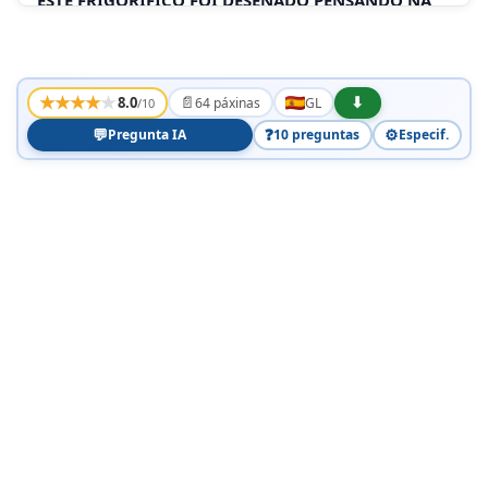
ESTE FRIGORÍFICO FOI DESÉNADO PENSANDO NA
CONSERVACIÓN DO MEDIO AMBIENTE
★
★
★
★
★
📄
⬇
8.0
64 páxinas
GL
/10
💬
❓
⚙️
Pregunta IA
10 preguntas
Especif.