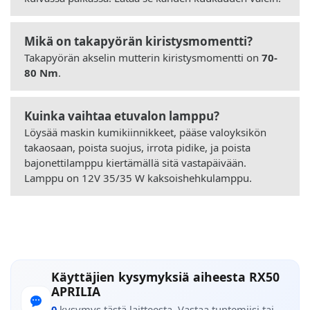
Mikä on takapyörän kiristysmomentti?
Takapyörän akselin mutterin kiristysmomentti on
70-
80 Nm
.
Kuinka vaihtaa etuvalon lamppu?
Löysää maskin kumikiinnikkeet, pääse valoyksikön
takaosaan, poista suojus, irrota pidike, ja poista
bajonettilamppu kiertämällä sitä vastapäivään.
Lamppu on 12V 35/35 W kaksoishehkulamppu.
Käyttäjien kysymyksiä aiheesta RX50
APRILIA
0
kysymys tästä laitteesta. Vastaa tuntemiisi tai