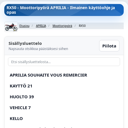
RX50 - Moottoripyörä APRILIA - Ilmainen käyttöohje ja
opas
Etusivu
APRILIA
Moottoripyörä
RX50
Sisällysluettelo
Piilota
Napsauta otsikkoa päästäksesi siihen
APRILIA SOUHAITE VOUS REMERCIER
KAYTTÖ 21
HUOLTO 39
VEHICLE 7
KELLO