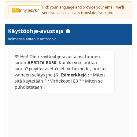
Pick your language and provide your email: we'll
Inny jezyk?
?
send you a specifically translated version.
Käyttöohje-avustaja
Voimansa antanut Anthropic
💬 Hei! Olen käyttöohje-avustajasi.Tunnen
sinun
APRILIA RX50
. Kuinka voin auttaa
sinua? (käyttö, asetukset, virhekoodit, huolto,
vaiheen selitys jne.)💡
Esimerkkejä :
• Miten
sitä käytetään ? • Virhekoodi E3 ? • Miten se
puhdistetaan ?