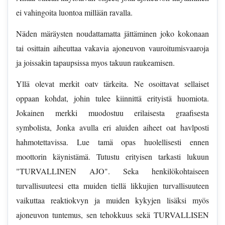
ei vahingoita luontoa millään ravalla.
Näden märäysten noudattamatta jättäminen joko kokonaan
tai osittain aiheuttaa vakavia ajoneuvon vauroitumisvaaroja
ja joissakin tapaupsissa myos takuun raukeamisen.
Yllä olevat merkit oatv tärkeita. Ne osoittavat sellaiset
oppaan kohdat, johin tulee kiinnittä erityistä huomiota.
Jokainen merkki muodostuu erilaisesta graafisesta
symbolista, Jonka avulla eri aluiden aiheet oat havlposti
hahmotettavissa. Lue tamä opas huolellisesti ennen
moottorin käynistämä. Tutustu erityisen tarkasti lukuun
"TURVALLINEN AJO". Seka henkilökohtaiseen
turvallisuuteesi etta muiden tiellä likkujien turvallisuuteen
vaikuttaa reaktiokvyn ja muiden kykyjen lisäksi myös
ajoneuvon tuntemus, sen tehokkuus sekä TURVALLISEN