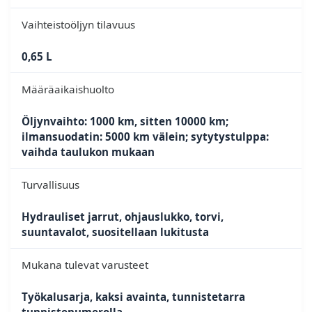
Vaihteistoöljyn tilavuus
0,65 L
Määräaikaishuolto
Öljynvaihto: 1000 km, sitten 10000 km;
ilmansuodatin: 5000 km välein; sytytystulppa:
vaihda taulukon mukaan
Turvallisuus
Hydrauliset jarrut, ohjauslukko, torvi,
suuntavalot, suositellaan lukitusta
Mukana tulevat varusteet
Työkalusarja, kaksi avainta, tunnistetarra
tunnistenumerolla