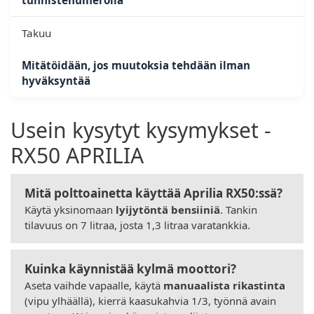
Takuu
Mitätöidään, jos muutoksia tehdään ilman
hyväksyntää
Usein kysytyt kysymykset -
RX50 APRILIA
Mitä polttoainetta käyttää Aprilia RX50:ssä?
Käytä yksinomaan
lyijytöntä bensiiniä
. Tankin
tilavuus on 7 litraa, josta 1,3 litraa varatankkia.
Kuinka käynnistää kylmä moottori?
Aseta vaihde vapaalle, käytä
manuaalista rikastinta
(vipu ylhäällä), kierrä kaasukahvia 1/3, työnnä avain