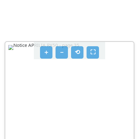
Manuaalinen käynnistin (01_15)
Commande de starter manuel (01_15)
Réservoir essence (01_16)
Ouverture de la selle (01_17, 01_18)
VAROITUS
＋
－
⟲
⛶
Les cles (01_19)
HUOMAUTUS
L'identification (01_20, 01_21)
Controles
Pression des pneus
Moottorin käynnistys (02_02, 02_03, 02_04)
Bequille