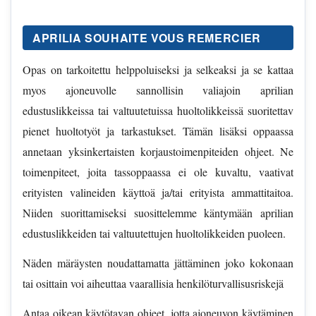
APRILIA SOUHAITE VOUS REMERCIER
Opas on tarkoitettu helppoluiseksi ja selkeaksi ja se kattaa
myos ajoneuvolle sannollisin valiajoin aprilian
edustuslikkeissa tai valtuutetuissa huoltolikkeissä suoritettav
pienet huoltotyöt ja tarkastukset. Tämän lisäksi oppaassa
annetaan yksinkertaisten korjaustoimenpiteiden ohjeet. Ne
toimenpiteet, joita tassoppaassa ei ole kuvaltu, vaativat
erityisten valineiden käyttoä ja/tai erityista ammattitaitoa.
Niiden suorittamiseksi suosittelemme käntymään aprilian
edustuslikkeiden tai valtuutettujen huoltolikkeiden puoleen.
Näden märäysten noudattamatta jättäminen joko kokonaan
tai osittain voi aiheuttaa vaarallisia henkilöturvallisusriskejä
Antaa oikean käytötavan ohjeet, jotta ajoneuvon käytäminen