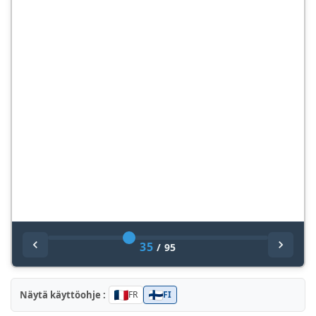
35
/
95
Näytä käyttöohje :
FR
FI