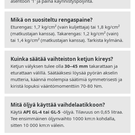
asentoon '1' ja paina käynnistyspoljinta.
Mikä on suositeltu rengaspaine?
Eturengas: 1,7 kg/cm² (vain kuljettaja) tai 1,8 kg/cm²
(matkustajan kanssa). Takarengas: 1,2 kg/cm² (vain)
tai 1,4 kg/cm² (matkustajan kanssa). Tarkista kylmänä.
Kuinka säätää vaihteiston ketjun kireys?
Ketjun välyksen tulee olla
30–45 mm
takarattaan ja
eturattaan välillä. Säätääksesi löysää pyörän akselin
mutteria, käännä molempia säätimiä symmetrisesti ja
kiristä lopuksi vääntömomenttiin 70-80 Nm.
Mitä öljyä käyttää vaihdelaatikkoon?
Käytä
API GL-4 tai GL-5
-öljyä. Tilavuus on 0,65 litraa.
Tee ensimmäinen öljynvaihto 1000 km:n kohdalla,
sitten 10 000 km:n välein.