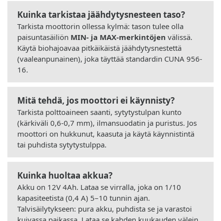
Kuinka tarkistaa jäähdytysnesteen taso?
Tarkista moottorin ollessa kylmä: tason tulee olla
paisuntasäiliön
MIN- ja MAX-merkintöjen
välissä.
Käytä biohajoavaa pitkäikäistä jäähdytysnestettä
(vaaleanpunainen), joka täyttää standardin CUNA 956-
16.
Mitä tehdä, jos moottori ei käynnisty?
Tarkista polttoaineen saanti, sytytystulpan kunto
(kärkiväli 0,6-0,7 mm), ilmansuodatin ja puristus. Jos
moottori on hukkunut, kaasuta ja käytä käynnistintä
tai puhdista sytytystulppa.
Kuinka huoltaa akkua?
Akku on 12V 4Ah. Lataa se virralla, joka on 1/10
kapasiteetista (0,4 A) 5–10 tunnin ajan.
Talvisäilytykseen: pura akku, puhdista se ja varastoi
kuivassa paikassa. Lataa se kahden kuukauden välein.