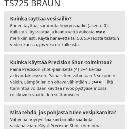
TS725 BRAUN
Kuinka täyttää vesisäiliö?
Ennen täyttöä, sammuta höyrynsäädin (asento 0).
Kallista silitysrautaa ja kaada vettä aukosta
max
-
merkkiin asti. Käytä hanavettä tai 50/50-seosta tislatun
veden kanssa, jos vesi on kalkkista.
Kuinka käyttää Precision Shot -toimintoa?
Paina Precision Shot -painiketta (4) 3–4 kertaa
aktivoidaksesi sen. Paina sitten vähintään 5 sekunnin
välein. Lämpötilan on oltava vähintään 3 (●●●). Tätä
toimintoa voidaan käyttää myös pystyasennossa
roikkuvien vaatteiden silittämiseen.
Mitä tehdä, jos pohjasta tulee vesipisaroita?
Vähennä höyryvirtaa kiertämällä säädintä
vastapäivään. Käytä Precision Shot -toimintoa