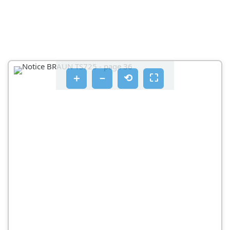
＋
－
⟲
⛶