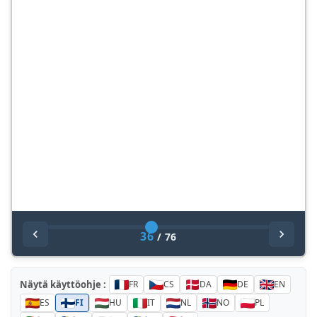
36
/
76
Näytä käyttöohje :
FR
CS
DA
DE
EN
ES
FI
HU
IT
NL
NO
PL