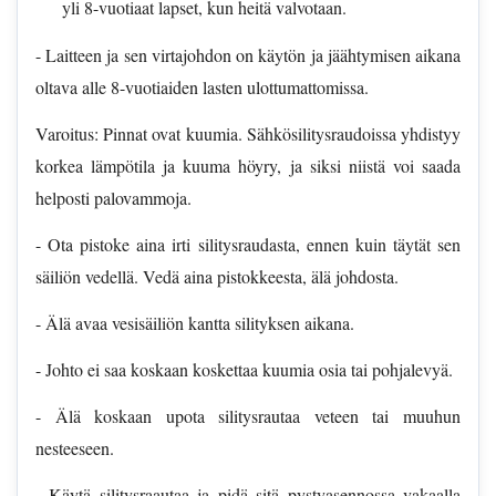
yli 8-vuotiaat lapset, kun heitä valvotaan.
- Laitteen ja sen virtajohdon on käytön ja jäähtymisen aikana
oltava alle 8-vuotiaiden lasten ulottumattomissa.
Varoitus: Pinnat ovat kuumia. Sähkösilitysraudoissa yhdistyy
korkea lämpötila ja kuuma höyry, ja siksi niistä voi saada
helposti palovammoja.
- Ota pistoke aina irti silitysraudasta, ennen kuin täytät sen
säiliön vedellä. Vedä aina pistokkeesta, älä johdosta.
- Älä avaa vesisäiliön kantta silityksen aikana.
- Johto ei saa koskaan koskettaa kuumia osia tai pohjalevyä.
- Älä koskaan upota silitysrautaa veteen tai muuhun
nesteeseen.
- Käytä silitysraautaa ja pidä sitä pystyasennossa vakaalla