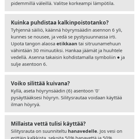
pidemmillä väleillä. Valitse korkeampi lämpötila.
Kuinka puhdistaa kalkinpoistotanko?
Tyhjennä säiliö, käännä höyrynsäädin asennon 6 yli,
kunnes se nousee, ja vedä se pystysuunnassa irti.
Upota tangon alaosa
etikkaan
tai sitruunamehuun
vähintään 30 minuutiksi. Hankaa jäämät ja huuhtele
vedellä. Asenna takaisin kohdistamalla symboliin ● ja
sulje asentoon 6.
Voiko silittää kuivana?
Kyllä, aseta höyrynsäädin (6) asentoon '0'
pysäyttääksesi höyryn. Silitysrautaa voidaan käyttää
ilman höyryä.
Millaista vettä tulisi käyttää?
Silitysrauta on suunniteltu
hanavedelle
. Jos vesi on
erittäin kalkkista, sekoita 50% hanavettä ja 50%