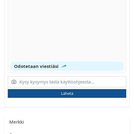
Odotetaan viestiäsi
Lähetä
Merkki