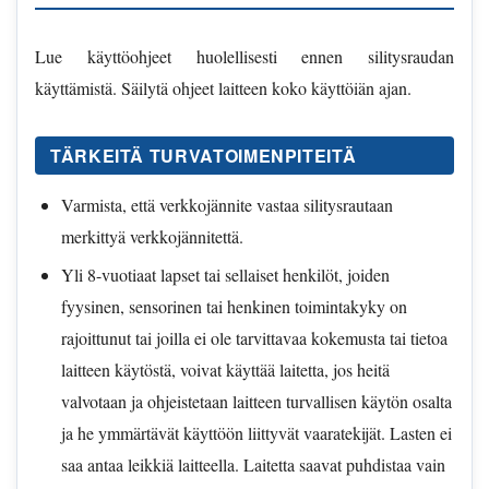
Lue käyttöohjeet huolellisesti ennen silitysraudan
käyttämistä. Säilytä ohjeet laitteen koko käyttöiän ajan.
TÄRKEITÄ TURVATOIMENPITEITÄ
Varmista, että verkkojännite vastaa silitysrautaan
merkittyä verkkojännitettä.
Yli 8-vuotiaat lapset tai sellaiset henkilöt, joiden
fyysinen, sensorinen tai henkinen toimintakyky on
rajoittunut tai joilla ei ole tarvittavaa kokemusta tai tietoa
laitteen käytöstä, voivat käyttää laitetta, jos heitä
valvotaan ja ohjeistetaan laitteen turvallisen käytön osalta
ja he ymmärtävät käyttöön liittyvät vaaratekijät. Lasten ei
saa antaa leikkiä laitteella. Laitetta saavat puhdistaa vain