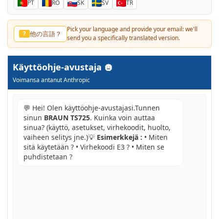
PT
RO
SK
SV
TR
Pick your language and provide your email: we'll
他の言語？
?
send you a specifically translated version.
Käyttöohje-avustaja
Voimansa antanut Anthropic
💬 Hei! Olen käyttöohje-avustajasi.Tunnen
sinun
BRAUN TS725
. Kuinka voin auttaa
sinua? (käyttö, asetukset, virhekoodit, huolto,
vaiheen selitys jne.)💡
Esimerkkejä :
• Miten
sitä käytetään ? • Virhekoodi E3 ? • Miten se
puhdistetaan ?