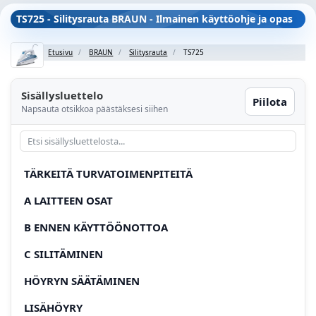
TS725 - Silitysrauta BRAUN - Ilmainen käyttöohje ja opas
Etusivu
BRAUN
Silitysrauta
TS725
Sisällysluettelo
Piilota
Napsauta otsikkoa päästäksesi siihen
TÄRKEITÄ TURVATOIMENPITEITÄ
A LAITTEEN OSAT
B ENNEN KÄYTTÖÖNOTTOA
C SILITÄMINEN
HÖYRYN SÄÄTÄMINEN
LISÄHÖYRY