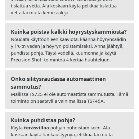
tislattua vettä. Älä koskaan käytä pelkkää tislattua
vettä tai muita kemikaaleja.
Kuinka poistaa kalkki höyrystyskammiosta?
Noudata käyttöohjeen kaaviota: käännä höyrynsäädin
yli '6':n veden ja höyryn poistamiseksi. Anna jäähtyä,
puhdista pohja. Täytä vedellä, kuumenna ja käytä
Precision Shot -toimintoa 4 kertaa huuhteluun.
Onko silitysraudassa automaattinen
sammutus?
Mallissa TS725 ei ole automaattista sammutusta. Tämä
toiminto on saatavilla vain mallissa TS745A.
Kuinka puhdistaa pohja?
Käytä
teräsvillaa
pohjan puhdistamiseen. Älä
koskaan käytä hankaustyynyä, etikkaa tai muita