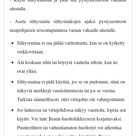
alustalla.
- Aseta silitysrauta silitystaukojen ajaksi pystyasentoon
tasapohjaisen seisontapintansa varaan vakaalle alustalle.
Silitysrautaa ei saa jättää vartioimatta, kun se on kytketty
verkkovirtaan.
Älä koskaan silitä tai höyrytä vaatteita silloin, kun ne
ovat ylläsi.
Silitysrautaa ei pidä käyttää, jos se on pudonnut, siinä on
näkyviä merkkejä vaurioitumisesta tai jos se vuotaa.
Tarkista säännöllisesti, ettei virtajohto ole vahingoittunut.
Jos laitteessa tai virtajohdossa näkyy vaurioita, lopeta sen
käyttö. Vie laite Braun-huoltoliikkeeseen korjattavaksi.
Puutteellinen tai valtuuttamaton huoltotyö voi aiheuttaa