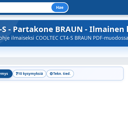
Hae
S - Partakone BRAUN - Ilmainen 
töohje ilmaiseksi COOLTEC CT4-S BRAUN PDF-muodossa
❓
⚙️
symys
10 kysymyksiä
Tekn. tied.