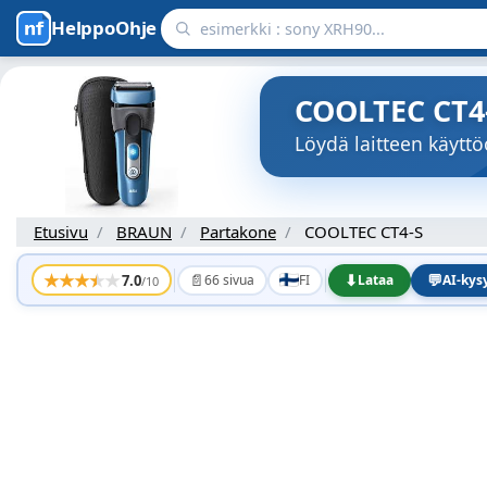
HelppoOhje
COOLTEC CT4-
Löydä laitteen käyt
Etusivu
BRAUN
Partakone
COOLTEC CT4-S
★
★
★
★
★
📄
⬇
💬
7.0
66 sivua
FI
Lataa
AI-ky
/10