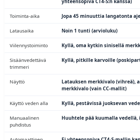
yhteensopiva CT4-S:n kanssa)
Toiminta-aika
Jopa 45 minuuttia langatonta aje
Latausaika
Noin 1 tunti (arvioluku)
Viilennystoiminto
Kyllä, oma kytkin sinisellä merkk
Sisäänvedettävä
Kyllä, pitkille karvoille (poskipar
trimmeri
Näyttö
Latauksen merkkivalo (vihreä), 
merkkivalo (vain CC-mallit)
Käyttö veden alla
Kyllä, pestävissä juoksevan veden
Manuaalinen
Huuhtele pää kuumalla vedellä, i
puhdistus
Automaattinen
Ei yhteensopiva CT4-S-mallin kan