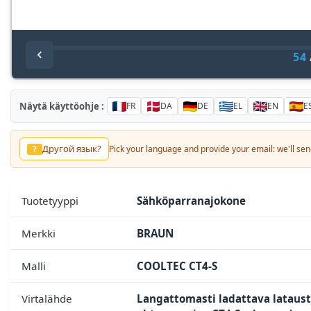
54
Näytä käyttöohje :
FR
DA
DE
EL
EN
E
Другой язык?
?
Pick your language and provide your email: we'll send
Tuotetyyppi
Sähköparranajokone
Merkki
BRAUN
Malli
COOLTEC CT4-S
Virtalähde
Langattomasti ladattava lataust