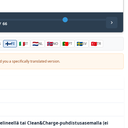
/
66
S
FI
IT
NL
NO
PT
SV
TR
 you a specifically translated version.
elineellä tai Clean&Charge-puhdistusasemalla (ei