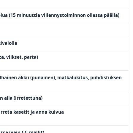
lua (15 minuuttia viilennystoiminnon ollessa päällä)
ivalolla
ta, viikset, parta)
alhainen akku (punainen), matkalukitus, puhdistuksen
 alla (irrotettuna)
rrota kasetit ja anna kuivua
ssa (vain CC-mallit)