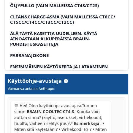
ÖLJYPULLO (VAIN MALLEISSA CT4S/CT2S)
CLEAN&CHARGE-ASMA (VAIN MALLEISSA CT6CC/
CT5CC/CT4CC/CT3CC/CT2CC)
ÄLÄ TÄYTÄ KASETTIA UUDELLEEN. KÄYTÄ
AINOASTAAN ALKUPERÄISIA BRAUN-
PUHDISTUSKASETTEJA
PARRANAJOKONE
ENSIMMÄINEN KÄYTÖKERTA JA LATAAMINEN
LATAUSKEHIKKO (KATSO KUVASARJA B)
Käyttöohje-avustaja
Voimansa antanut Anthropic
LATAAMINEN JA KAYTON PERUSTEET
PARRANAJOKONEEN NÄYTTO
💬 Hei! Olen käyttöohje-avustajasi.Tunnen
LATAUKSEN TILA
sinun
BRAUN COOLTEC CT4-S
. Kuinka voin
auttaa sinua? (käyttö, asetukset, virhekoodit,
MATALA VARAUS
huolto, vaiheen selitys jne.)💡
Esimerkkejä :
•
Miten sitä käytetään ? • Virhekoodi E3 ? • Miten