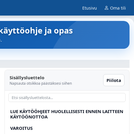
Etusivu
Oma tili
käyttöohje ja opas
.
Sisällysluettelo
Piilota
Napsauta otsikkoa päästäksesi siihen
LUE KÄYTÖÖHJEET HUOLELLISESTI ENNEN LAITTEEN
KÄYTÖÖNOTTOA
VAROITUS