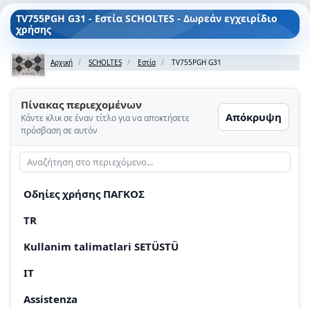
TV755PGH G31 - Εστία SCHOLTES - Δωρεάν εγχειρίδιο
χρήσης
Αρχική
SCHOLTES
Εστία
TV755PGH G31
Πίνακας περιεχομένων
Απόκρυψη
Κάντε κλικ σε έναν τίτλο για να αποκτήσετε
πρόσβαση σε αυτόν
Oδηίες χρήσης ΠΑΓΚΟΣ
TR
Kullanim talimatlari SETÜSTÜ
IT
Assistenza