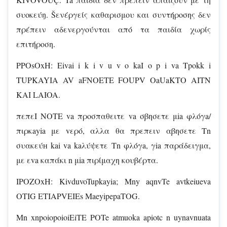
συοκεύŋ. Šενέργείς καθαρισμου και συντήροσης δεν
πρέπειν αδενεργούνται από τα παιδία χωρίς
επιτήροση.
PPOsOxH: Eivai i k i v u v o kaI o p i va Tpokk i
TUPKAYIA AV aFNOETE FOUPV OaUaKTO AITN
KAI LAIOA.
πεπεI NOTE va προσπαθειτε va σβησετε μia φλόγa/
πιρκayia με vερό, αλλα θα πρεπειν αβησετε Tn
συακεύн kai va kaλύψετε Tn φλόγa, γia παράδειγμα,
με εva καπάκι n μia πιρίμαχη κουβέρτα.
IPOZOxH: KivduvoTupkayia; Mny aqnvTe avtkeiueva
OTIG ETIAPVEIEs MaeyipepaTOG.
Mn xnpoiopoioiEiTE POTe atmuoka apiotc n uynavnuata