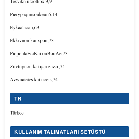
Texvikn utoottipxi9,9
Pierypaqnnsoukeun5.14
Eykaataoan,69
Ekkivnon kai xpon,73
PiopoulaEciKai ouBouAe,73
Zuvtnpnon kai φρονιδα,74
Avwuaieics kai uoeis,74
TR
Türkce
KULLANIM TALIMATLARI SETÜSTÜ