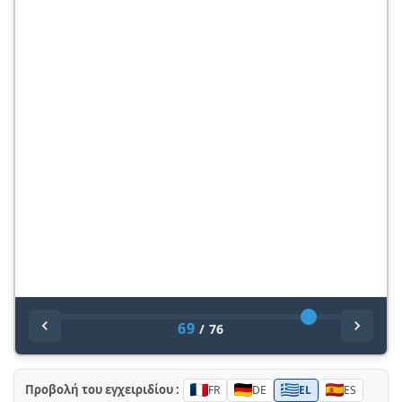
69
/
76
Προβολή του εγχειριδίου :
FR
DE
EL
ES