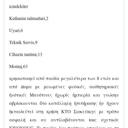
icindekiler
Kullanim talimatlari,2
Uyari,6
Teknik Servis,9
Cihazin tantimi,13
Montaj,63
xρηοιοποιηεί από παιδία μεγαλύτερα των 8 ετών και
από átομα με μειωμένες φυσικές, αισθητηριακές
ἡνότικές Μανότινες ἡχωρίς ἡμτιερία και γνώσην
αβρίσκουνται ὄτο κατάλληλη ἡπιτήροσης ἡν ἡχουν
ἡκταιδεύτεί στη xρήση ΚΤΟ Σιοκεύncyς με τρόπο
ασφαλή και αν αντίλαβάνονται touς σχετικός
KIVOVOUÇ. Ta παιδία δεν πρέπειν απαιζουν με τη