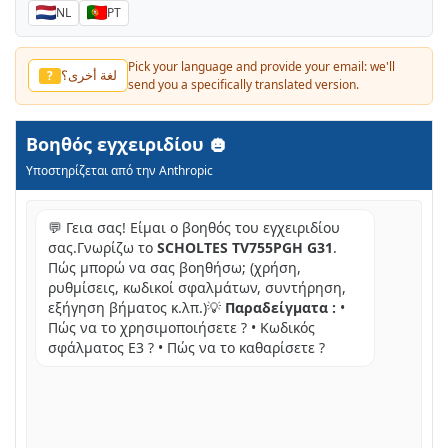
NL
PT
Pick your language and provide your email: we'll
لغة أخرى؟
?
send you a specifically translated version.
Βοηθός εγχειριδίου
Υποστηρίζεται από την Anthropic
💬 Γεια σας! Είμαι ο βοηθός του εγχειριδίου
σας.Γνωρίζω το
SCHOLTES TV755PGH G31
.
Πώς μπορώ να σας βοηθήσω; (χρήση,
ρυθμίσεις, κωδικοί σφαλμάτων, συντήρηση,
εξήγηση βήματος κ.λπ.)💡
Παραδείγματα :
•
Πώς να το χρησιμοποιήσετε ? • Κωδικός
σφάλματος E3 ? • Πώς να το καθαρίσετε ?