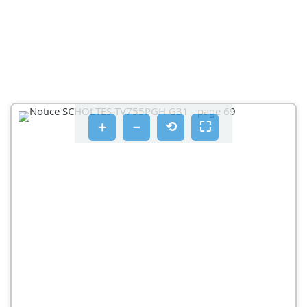
PpOaepoyn oTo pOoiKo aepio G30
Xapaktnpiotikαtwv kaountnpwV kai twv
akpoquoiw
Ekkivnon kai xpón
Kauotnpes aepiou
＋
－
⟲
⛶
PpaktiKcS ouBouAe yia tn xpon TwKauotnpwV
Ppoulaeic kai ououe
Evikn aopalaia
Aiaθεση
Egoikovouon Evpeyia Kai oaeaooc o Tepiabalov
Συνήρηση καὶ φροντίδα
Atoklaioosou ktpikou puaos