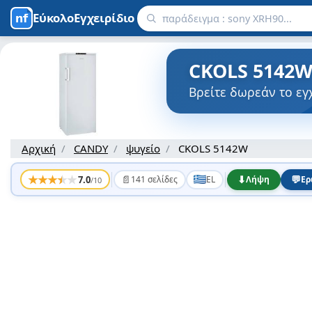
ΕύκολοΕγχειρίδιο
CKOLS 5142W
Βρείτε δωρεάν το ε
Αρχική
CANDY
ψυγείο
CKOLS 5142W
★
★
★
★
★
📄
⬇
💬
7.0
141 σελίδες
EL
Λήψη
Ερ
/10