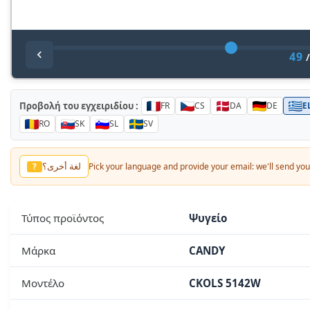
49
Προβολή του εγχειριδίου :
FR
CS
DA
DE
E
RO
SK
SL
SV
Baska dil?
?
Pick your language and provide your email: we'll send you 
Τύπος προϊόντος
Ψυγείο
Μάρκα
CANDY
Μοντέλο
CKOLS 5142W