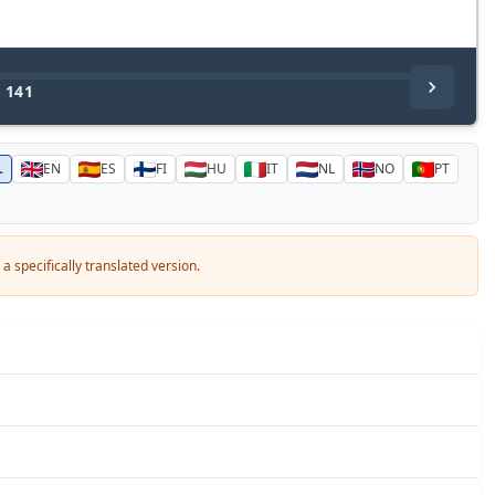
/
141
L
EN
ES
FI
HU
IT
NL
NO
PT
a specifically translated version.