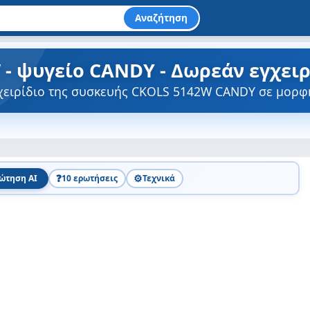
Αναζήτηση
 - ψυγείο CANDY - Δωρεάν εγχει
γχειρίδιο της συσκευής CKOLS 5142W CANDY σε μορφ
❓
⚙️
ώτηση AI
10 ερωτήσεις
Τεχνικά