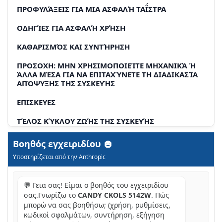
ΠΡΟΦΥΛΆΞΕΙΣ ΓΙΑ ΜΙΑ ΑΣΦΑΛΉ ΤΑΪ́ΣΤΡΑ
ΟΔΗΓΊΕΣ ΓΙΑ ΑΣΦΑΛΉ ΧΡΉΣΗ
ΚΑΘΑΡΙΣΜΌΣ ΚΑΙ ΣΥΝΤΉΡΗΣΗ
ΠΡΟΣΟΧΗ: ΜΗΝ ΧΡΗΣΙΜΟΠΟΙΕΊΤΕ ΜΗΧΑΝΙΚΆ Ή
ΆΛΛΑ ΜΈΣΑ ΓΙΑ ΝΑ ΕΠΙΤΑΧΎΝΕΤΕ ΤΗ ΔΙΑΔΙΚΑΣΊΑ
ΑΠΌΨΥΞΗΣ ΤΗΣ ΣΥΣΚΕΥΉΣ
ΕΠΙΣΚΕΥΕΣ
ΤΈΛΟΣ ΚΎΚΛΟΥ ΖΩΉΣ ΤΗΣ ΣΥΣΚΕΥΉΣ
ΣΩΣΤΗ ΕΓΚΑΤΑΣΤΑΣΗ
Βοηθός εγχειριδίου
Υποστηρίζεται από την Anthropic
ΚΑΛΌΣ ΑΕΡΙΣΜΌΣ
ΠΡΟΦΎΛΑΞΗ
💬 Γεια σας! Είμαι ο βοηθός του εγχειριδίου
σας.Γνωρίζω το
CANDY CKOLS 5142W
. Πώς
ΚΑΛΏΔΙΟ ΤΡΟΦΟΔΟΣΊΑΣ
μπορώ να σας βοηθήσω; (χρήση, ρυθμίσεις,
ΕΑΝ ΤΟ ΨΥΓΕΙΟ ΔΕΝ ΛΕΙΤΟΥΡΓΕΙ
κωδικοί σφαλμάτων, συντήρηση, εξήγηση