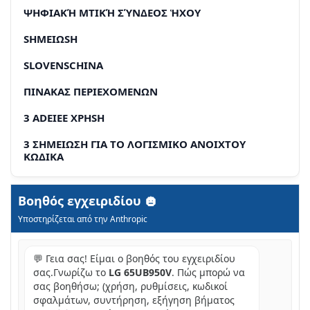
ΨΗΦΙΑΚΉ ΜΤΙΚΉ ΣΎΝΔΕΟΣ ἩΧΟΥ
SHMEIΩSH
SLOVENSCHINA
ΠINAKAΣ ΠΕPIEXOMENΩN
3 ADEIEE XPHSH
3 ΣHMEIΩΣH ΓIA TO ΛΟΓΙΣMIKO ANOIXTOY
KΩΔΙΚA
3 PYOMIISH EΞΩTEPIKHΣ MONAADAS ΕΑΕΓXOY
Βοηθός εγχειριδίου
4 OΔHΓIEΣ ΣXETIKA ME THN AΣΦΑΛΕΙA
Υποστηρίζεται από την Anthropic
13 IAIAKAZIA EΓKATASTAEH
💬 Γεια σας! Είμαι ο βοηθός του εγχειριδίου
13 ΣYNAPMOΛΟΓΗΣΗ KAI ΠΡΟΕΤΟΙΜΑΣΙA
σας.Γνωρίζω το
LG 65UB950V
. Πώς μπορώ να
σας βοηθήσω; (χρήση, ρυθμίσεις, κωδικοί
26 THALEXIPTHPIO
σφαλμάτων, συντήρηση, εξήγηση βήματος