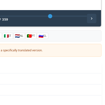
/
359
S
IT
NL
PT
SL
a specifically translated version.