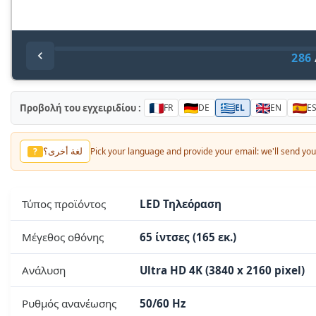
286
Προβολή του εγχειριδίου :
FR
DE
EL
EN
E
لغة أخرى؟
?
Pick your language and provide your email: we'll send you 
Τύπος προϊόντος
LED Τηλεόραση
Μέγεθος οθόνης
65 ίντσες (165 εκ.)
Ανάλυση
Ultra HD 4K (3840 x 2160 pixel)
Ρυθμός ανανέωσης
50/60 Hz