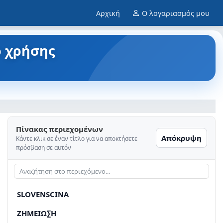
Αρχική
Ο λογαριασμός μου
ο χρήσης
Πίνακας περιεχομένων
Απόκρυψη
Κάντε κλικ σε έναν τίτλο για να αποκτήσετε
πρόσβαση σε αυτόν
SLOVENSCINA
ZHMEIΩ∑H