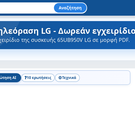
Αναζήτηση
ηλεόραση LG - Δωρεάν εγχειρίδι
χειρίδιο της συσκευής 65UB950V LG σε μορφή PDF.
❓
⚙️
ώτηση AI
10 ερωτήσεις
Τεχνικά