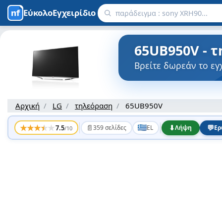
ΕύκολοΕγχειρίδιο
65UB950V - τ
Βρείτε δωρεάν το εγ
Αρχική
LG
τηλεόραση
65UB950V
★
★
★
★
★
📄
⬇
💬
7.5
359 σελίδες
EL
Λήψη
Ερ
/10