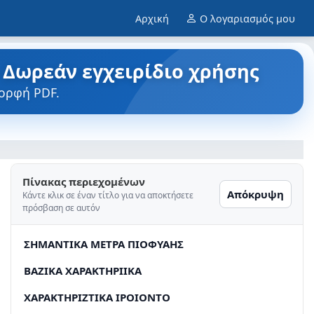
Αρχική
Ο λογαριασμός μου
 Δωρεάν εγχειρίδιο χρήσης
μορφή PDF.
Πίνακας περιεχομένων
Απόκρυψη
Κάντε κλικ σε έναν τίτλο για να αποκτήσετε
πρόσβαση σε αυτόν
ΣHMANTIKA METPA ΠΙΟΦΥΑΗΣ
BAZIKA XAPAKTHPIIKA
XAPAKTHPIZTIKA IPOIONTO