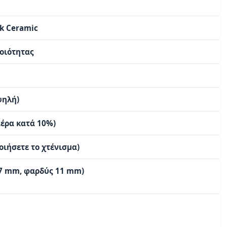
lk Ceramic
οιότητας
ψηλή)
αέρα κατά 10%)
οιήσετε το χτένισμα)
ς 7 mm, φαρδύς 11 mm)