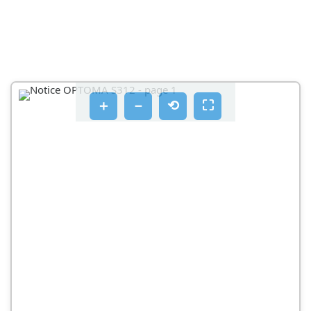
＋
－
⟲
⛶