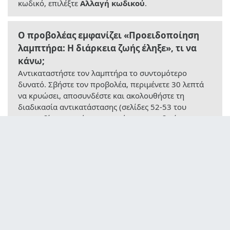
κωδικό, επιλέξτε
Αλλαγή κωδικού
.
Ο προβολέας εμφανίζει «Προειδοποίηση
λαμπτήρα: Η διάρκεια ζωής έληξε», τι να
κάνω;
Αντικαταστήστε τον λαμπτήρα το συντομότερο
δυνατό. Σβήστε τον προβολέα, περιμένετε 30 λεπτά
να κρυώσει, αποσυνδέστε και ακολουθήστε τη
διαδικασία αντικατάστασης (σελίδες 52-53 του
εγχειριδίου). Μετά την εγκατάσταση, μηδενίστε τον
μετρητή μέσω
ΕΠΙΛΟΓΕΣ > Ρυθμίσεις λαμπτήρα >
Μηδενισμός λαμπτήρα
.
Πώς να προβάλλετε σε 3D με το Optoma
S312;
Χρησιμοποιήστε συμβατό περιεχόμενο 3D (π.χ. Blu-
ray 3D) και ενεργά γυαλιά (DLP Link ή IR). Συνδέστε
την πηγή μέσω HDMI, ενεργοποιήστε τη
Λειτουργία