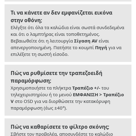
Τι να κάνετε αν δεν εμφανίζεται εικόνα
στην οθόνη;
Ελέγξτε ότι όλα τα καλώδια είναι σωστά συνδεδεμένα
και ότι ο λαμπτήρας είναι τοποθετημένος.
Βεβαιωθείτε ότι η λειτουργία
Σίγαση AV
είναι
απενεργοποιημένη. Πατήστε το κουμπί
Πηγή
για να
επιλέξετε τη σωστή είσοδο.
Πώς να ρυθμίσετε την τραπεζοειδή
παραμόρφωση;
Χρησιμοποιήστε τα πλήκτρα
Τραπέζιο +/-
του
τηλεχειριστηρίου ή το μενού
ΕΜΦΑΝΙΣΗ > Τραπέζιο
V
στο OSD για να διορθώσετε την κατακόρυφη
παραμόρφωση (έως ±40°).
Πώς να καθαρίσετε το φίλτρο σκόνης;
Σβήστε τον προβολέα, αποσυνδέστε το καλώδιο