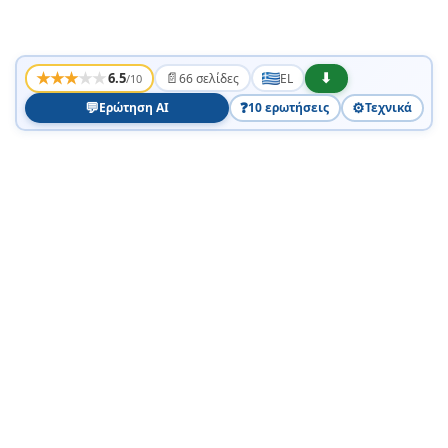
★
★
★
★
★
📄
⬇
6.5
66 σελίδες
EL
/10
💬
❓
⚙️
Ερώτηση AI
10 ερωτήσεις
Τεχνικά