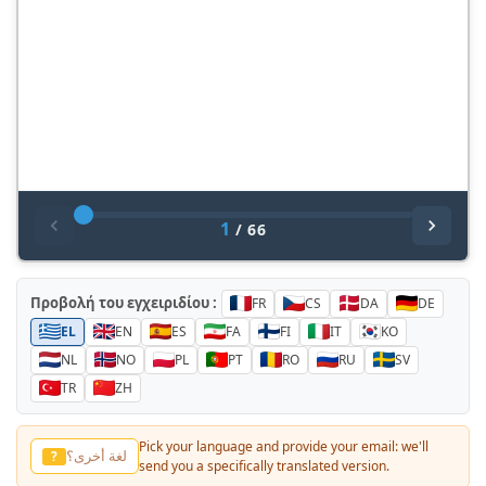
1
/
66
Προβολή του εγχειριδίου :
FR
CS
DA
DE
EL
EN
ES
FA
FI
IT
KO
NL
NO
PL
PT
RO
RU
SV
TR
ZH
Pick your language and provide your email: we'll
لغة أخرى؟
?
send you a specifically translated version.