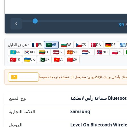
39
عرض الدليل :
FR
AR
BG
CS
DA
DE
KK
KO
LT
LV
MK
NL
NO
PL
TR
UK
UR
VI
ZH
他の言語？
?
ة رأس لاسلكية Bluetooth
نوع المنتج
Samsung
العلامة التجارية
Level On Bluetooth Wire
الموديل