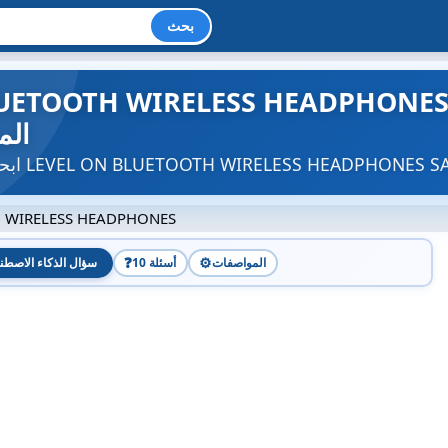
بحث
LEVEL ON BLUETOOTH WIRELESS HEADPHO - سماعا
الم
 WIRELESS HEADPHONES
❓
⚙️
المواصفات
10 أسئلة
سؤال الذكاء الاصطن