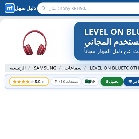
دليل سهل
ت SAMSUNG - دليل
ستخدم المجاني
LEVEL ON BLUETOOTH
سماعات
SAMSUNG
الرئيسية
★
★
★
★
★
📄
⬇
💬
8.0
اعي
تحميل
AR
718 صفحات
/10