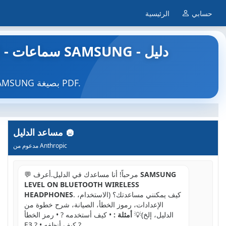
حسابي
الرئيسية
NES
ابحث عن دليل الجهاز مجاناً LEVEL ON BLUETOOTH WIRELESS HEADPHONES SAMSUNG بصيغة PDF.
مساعد الدليل
مدعوم من Anthropic
SAMSUNG
💬 مرحباً! أنا مساعدك في الدليل.أعرف
LEVEL ON BLUETOOTH WIRELESS
. كيف يمكنني مساعدتك؟ (الاستخدام،
HEADPHONES
الإعدادات، رموز الخطأ، الصيانة، شرح خطوة من
الدليل، إلخ)💡
أمثلة :
• كيف أستخدمه ? • رمز الخطأ
E3 ? • كيف أنظفه ?