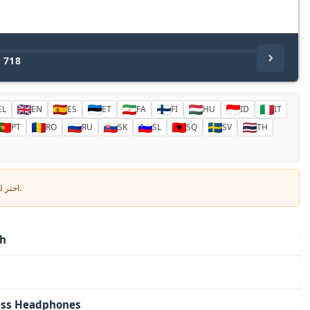
/
718
EL
EN
ES
ET
FA
FI
HU
ID
IT
PT
RO
RU
SK
SL
SQ
SV
TH
اختر لغتك وأدخل بريدك الإلكتروني: سنرسل لك نسخة مترجمة خصيصاً.
سماع
less Headphones