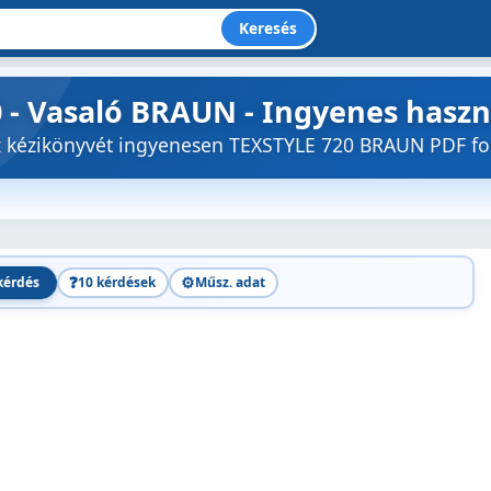
Keresés
 - Vasaló BRAUN - Ingyenes hasz
öz kézikönyvét ingyenesen TEXSTYLE 720 BRAUN PDF 
❓
⚙️
kérdés
10 kérdések
Műsz. adat