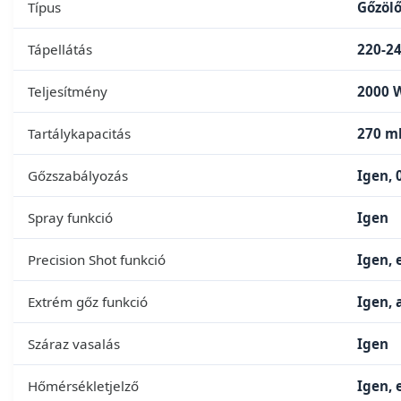
Típus
Gőzölő
Tápellátás
220-24
Teljesítmény
2000 W
Tartálykapacitás
270 ml
Gőzszabályozás
Igen, 0
Spray funkció
Igen
Precision Shot funkció
Igen, 
Extrém gőz funkció
Igen,
Száraz vasalás
Igen
Hőmérsékletjelző
Igen, 