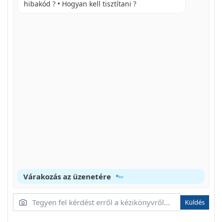
H A VIZKÓTELENÍTO RENDSZER
hibakód ? • Hogyan kell tisztítani ?
PROBLÈMEMAGOLDÁSI UTMUTATÓ
GARANCIA
HRVATSKI
Várakozás az üzenetére
Küldés