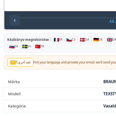
48
Kézikönyv megtekintése :
FR
CS
DA
DE
E
SK
SV
TR
لغة أخرى؟
?
Pick your language and provide your email: we'll send you 
Márka
BRAU
Modell
TEXST
Kategória
Vasal