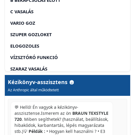
C VASALÁS
VARIO GOZ
SZUPER GOZLOKET
ELOGOZOLES
VÍZSZTÓRÓ FUNKCIÓ
SZARAZ VASALÁS
D TEXTILE PROTECTOR
Kézikönyv-asszisztens
Az Anthropic által működtetett
(CSAK AZ 730 MODELLNL)
E VASALAST KOVETOEN
💬 Helló! Én vagyok a kézikönyv-
asszisztense.Ismerem az ön
BRAUN TEXSTYLE
F KARBANTARTÁS ÉS TISZÍTATAS
720
. Miben segíthetek? (használat, beállítások,
hibakódok, karbantartás, lépés magyarázata
G A VIZKÓTELENÍTO SZELEP TISZÍTÁSA
stb.)💡
Példák :
• Hogyan kell használni ? • E3