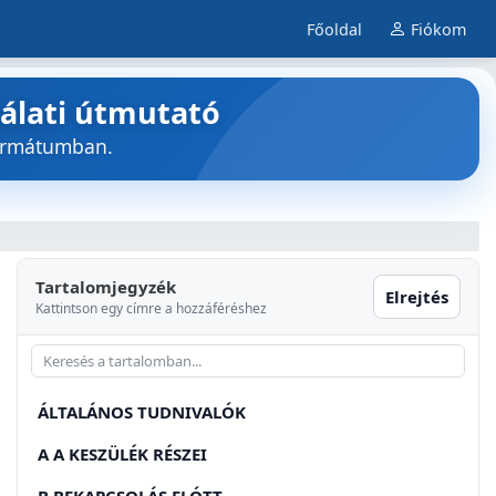
Főoldal
Fiókom
nálati útmutató
formátumban.
Tartalomjegyzék
Elrejtés
Kattintson egy címre a hozzáféréshez
ÁLTALÁNOS TUDNIVALÓK
A A KESZÜLÉK RÉSZEI
B BEKAPCSOLÁS ELÓTT