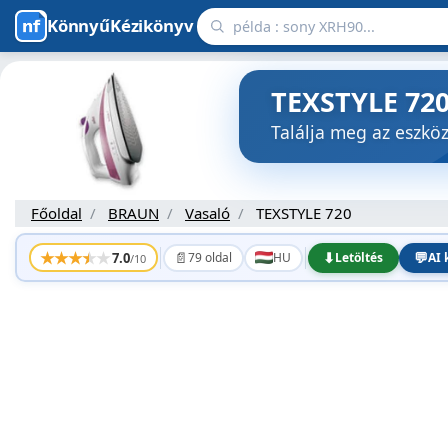
KönnyűKézikönyv
TEXSTYLE 720
Találja meg az eszk
Főoldal
BRAUN
Vasaló
TEXSTYLE 720
★
★
★
★
★
📄
⬇
💬
7.0
79 oldal
HU
Letöltés
AI 
/10