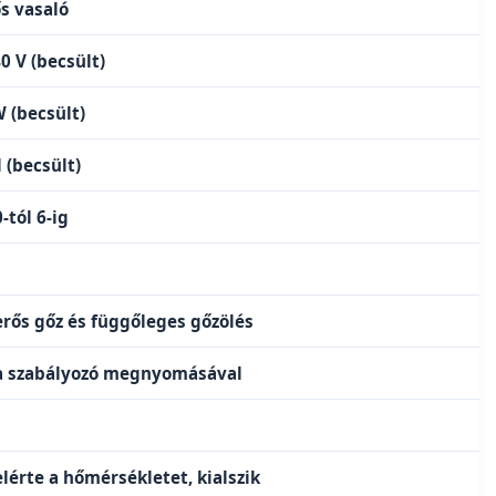
s vasaló
0 V (becsült)
 (becsült)
 (becsült)
-tól 6-ig
erős gőz és függőleges gőzölés
 a szabályozó megnyomásával
elérte a hőmérsékletet, kialszik