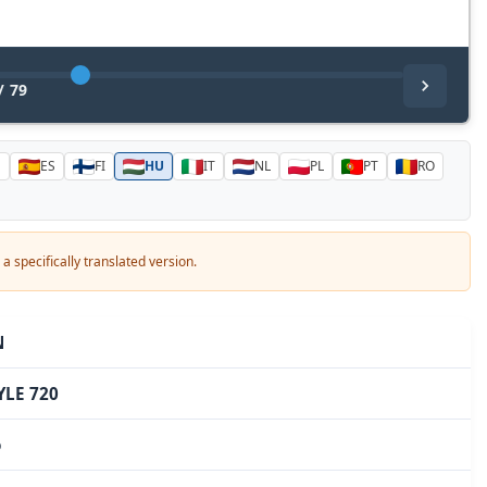
/
79
N
ES
FI
HU
IT
NL
PL
PT
RO
a specifically translated version.
N
YLE 720
ó