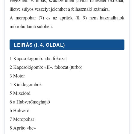
végezheti. A hibás, szakszerütlen javitás balesetet okozhat,
illetve súlyos veszelyt jelenthet a felhasznaló számára.
A meropohar (7) es az apritok (8, 9) nem hasznalhatok
mikrohullamú sūtōben.
LEIRÁS (I. 4. OLDAL)
1 Kapcsologomb: «I». fokozat
2 Kapcsológomb: «II». fokozat (turbó)
3 Motor
4 Kioldogombok
5 Mixelórd
6 a Habverőmeghajtó
b Habveró
7 Meropohar
8 Apríto «hc»