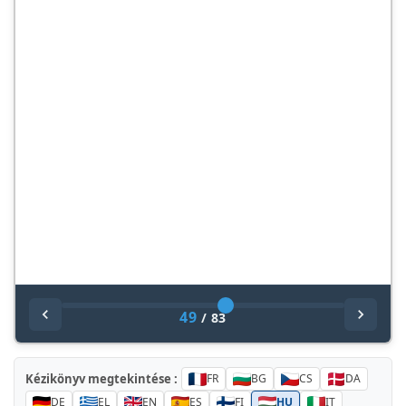
49
/
83
Kézikönyv megtekintése :
FR
BG
CS
DA
DE
EL
EN
ES
FI
HU
IT