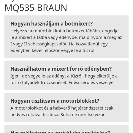
MQ535 BRAUN
Hogyan használjam a botmixert?
Helyezze a motorblokkot a botmixer lábába, engedje
le a mixert a tálba vagy edénybe, majd nyomja meg az
I vagy II sebességkapcsolót. Ha közvetlenül egy
edényben kever, először vegye le a tűzről.
Használhatom a mixert forró edényben?
Igen, de vegye le az edényt a tűzről, hogy elkerülje a
forró folyadék fröccsenését. Égési sérülés veszélye.
Hogyan tisztítsam a motorblokkot?
A motorblokkot és a habverő hajtórendszerét csak
nedves ruhával tisztítsa. Soha ne merítse vízbe.
Használhatom az aprítót jég aprítására?