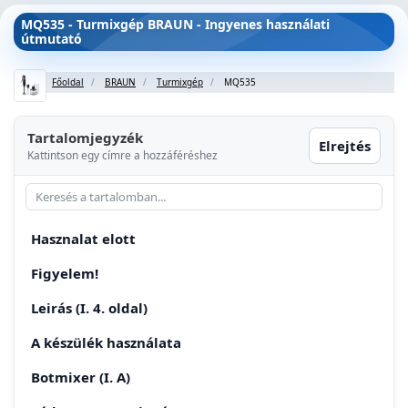
MQ535 - Turmixgép BRAUN - Ingyenes használati
útmutató
Főoldal
BRAUN
Turmixgép
MQ535
Tartalomjegyzék
Elrejtés
Kattintson egy címre a hozzáféréshez
Hasznalat elott
Figyelem!
Leirás (I. 4. oldal)
A készülék használata
Botmixer (I. A)