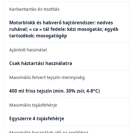
Karbantartás és tisztítás
Motorblokk és habverő hajtórendszer: nedves
ruhával; « ca » tál fedele: kézi mosogatás; egyéb
tartozékok: mosogatógép
Ajánlott használat
Csak háztartási használatra
Maximális felvert tejszín mennyiség
400 ml friss tejszín (min. 30% zsír, 4-8°C)
Maximális tojásfehérje
Egyszerre 4 tojásfehérje
Maximális használati idő az aprítóhoz