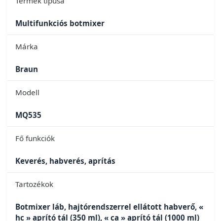
Termék típusa
Multifunkciós botmixer
Márka
Braun
Modell
MQ535
Fő funkciók
Keverés, habverés, aprítás
Tartozékok
Botmixer láb, hajtórendszerrel ellátott habverő, «
hc » aprító tál (350 ml), « ca » aprító tál (1000 ml)