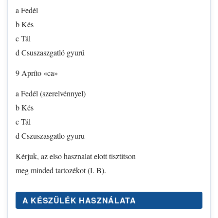
a Fedél
b Kés
c Tál
d Csuszaszgatló gyurú
9 Apríto «ca»
a Fedél (szerelvénnyel)
b Kés
c Tál
d Cszuszasgatlo gyuru
Kérjuk, az elso hasznalat elott tisztitson
meg minded tartozékot (I. B).
A KÉSZÜLÉK HASZNÁLATA