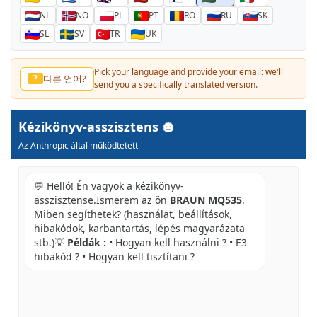
NL
NO
PL
PT
RO
RU
SK
SL
SV
TR
UK
Pick your language and provide your email: we'll
다른 언어?
?
send you a specifically translated version.
Kézikönyv-asszisztens
Az Anthropic által működtetett
💬 Helló! Én vagyok a kézikönyv-
asszisztense.Ismerem az ön
BRAUN MQ535
.
Miben segíthetek? (használat, beállítások,
hibakódok, karbantartás, lépés magyarázata
stb.)💡
Példák :
• Hogyan kell használni ? • E3
hibakód ? • Hogyan kell tisztítani ?