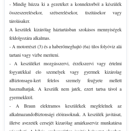
- Mindig húzza ki a gezetéket a konnektorból a készülék
összeszerelésekor, szétserelésekor, tiszitásekor vagy
tárolásaker.
A keszülek kizárólag háztartásban szokásos mennyiségek
feldolgozára alkalmas.
- A motorrészt (3) és a haberőmeghajtó (6a) tilos folyóviz alá
tartani vagy vizbe meriteni.
- A keszüléket mozgásszervi, érzékszervi vagy értelmi
fogyatékkal elo szemelyek vagy gyermek kizárolag
aBiztonsagu-kert felelos szemely feuğyete mellett
hasznalhatjak. A keszülk nem jaték, ezert tartsa távol a
gyermekktól.
- A Braun elektramos keszülékek megfelelnek az
alkalmazandoBiztonsági elóirasoknak. A keszülék javitásat,
illetve avezeték cersejét kizarólag amárkaserviz munkatársa