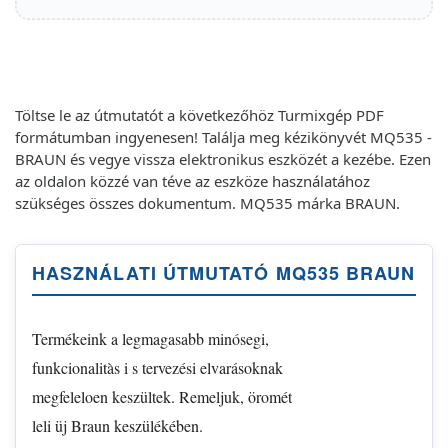
Töltse le az útmutatót a következőhöz Turmixgép PDF
formátumban ingyenesen! Találja meg kézikönyvét MQ535 -
BRAUN és vegye vissza elektronikus eszközét a kezébe. Ezen
az oldalon közzé van téve az eszköze használatához
szükséges összes dokumentum. MQ535 márka BRAUN.
HASZNÁLATI ÚTMUTATÓ MQ535 BRAUN
Termékeink a legmagasabb minósegi,
funkcionalitàs i s tervezési elvarásoknak
megfeleloen keszültek. Remeljuk, öromét
leli üj Braun keszülékében.