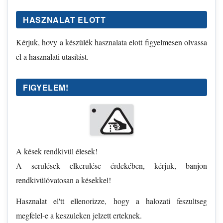
HASZNALAT ELOTT
Kérjuk, hovy a készülék hasznalata elott figyelmesen olvassa
el a hasznalati utasítást.
FIGYELEM!
A kések rendkivül élesek!
A serulések elkerulése érdekében, kérjuk, banjon
rendkivülóvatosan a késekkel!
Hasznalat el'tt ellenorizze, hogy a halozati feszultseg
megfelel-e a keszuleken jelzett erteknek.