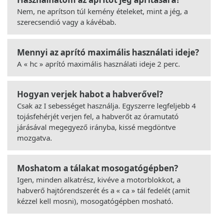
Nem, ne aprítson túl kemény ételeket, mint a jég, a
szerecsendió vagy a kávébab.
Mennyi az aprító maximális használati ideje?
A « hc » aprító maximális használati ideje 2 perc.
Hogyan verjek habot a habverővel?
Csak az I sebességet használja. Egyszerre legfeljebb 4
tojásfehérjét verjen fel, a habverőt az óramutató
járásával megegyező irányba, kissé megdöntve
mozgatva.
Moshatom a tálakat mosogatógépben?
Igen, minden alkatrész, kivéve a motorblokkot, a
habverő hajtórendszerét és a « ca » tál fedelét (amit
kézzel kell mosni), mosogatógépben mosható.