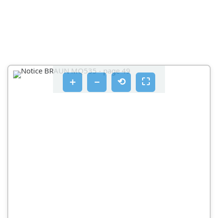
＋
－
⟲
⛶