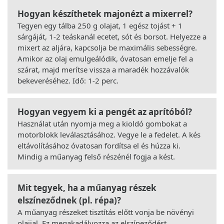
Hogyan készíthetek majonézt a mixerrel?
Tegyen egy tálba 250 g olajat, 1 egész tojást + 1
sárgáját, 1-2 teáskanál ecetet, sót és borsot. Helyezze a
mixert az aljára, kapcsolja be maximális sebességre.
Amikor az olaj emulgeálódik, óvatosan emelje fel a
szárat, majd merítse vissza a maradék hozzávalók
bekeveréséhez. Idő: 1-2 perc.
Hogyan vegyem ki a pengét az aprítóból?
Használat után nyomja meg a kioldó gombokat a
motorblokk leválasztásához. Vegye le a fedelet. A kés
eltávolításához óvatosan fordítsa el és húzza ki.
Mindig a műanyag felső részénél fogja a kést.
Mit tegyek, ha a műanyag részek
elszíneződnek (pl. répa)?
A műanyag részeket tisztítás előtt vonja be növényi
olajjal. Ez megakadályozza az elszíneződést.