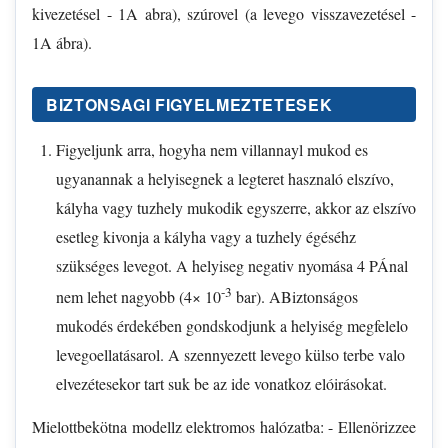
kivezetésel - 1A abra), szúrovel (a levego visszavezetésel -
1A ábra).
BIZTONSAGI FIGYELMEZTETESEK
Figyeljunk arra, hogyha nem villannayl mukod es
ugyanannak a helyisegnek a legteret hasznaló elszívo,
kályha vagy tuzhely mukodik egyszerre, akkor az elszívo
esetleg kivonja a kályha vagy a tuzhely égéséhz
szükséges levegot. A helyiseg negativ nyomása 4 PÁnal
-3
nem lehet nagyobb (4× 10
bar). ABiztonságos
mukodés érdekében gondskodjunk a helyiség megfelelo
levegoellatásarol. A szennyezett levego külso terbe valo
elvezétesekor tart suk be az ide vonatkoz elóirásokat.
Mielottbekötna modellz elektromos halózatba: - Ellenörizzee