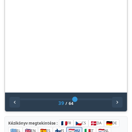
39
/
64
Kézikönyv megtekintése :
FR
CS
DA
DE
EL
EN
ES
FI
HU
IT
NL