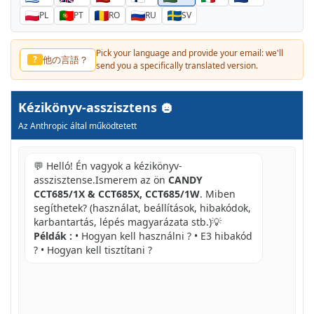
PL
PT
RO
RU
SV
Pick your language and provide your email: we'll
他の言語？
?
send you a specifically translated version.
Kézikönyv-asszisztens
Az Anthropic által működtetett
💬 Helló! Én vagyok a kézikönyv-
asszisztense.Ismerem az ön
CANDY
CCT685/1X & CCT685X, CCT685/1W
. Miben
segíthetek? (használat, beállítások, hibakódok,
karbantartás, lépés magyarázata stb.)💡
Példák :
• Hogyan kell használni ? • E3 hibakód
? • Hogyan kell tisztítani ?