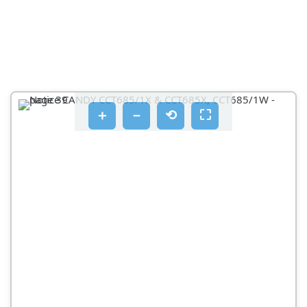
EEREDO KAROKERT SEMMINEMU FELELOSSEGET
NEM VALLALKUN
GENERELT
＋
－
⟲
⛶