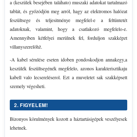
a (keszülek besejében taláhato) muszaki adatokat tartalmazó
tablát, és győzódjön meg arról, hagy az elektromos halózat
feszültsege és teljesitménye megfelel-e a feltüntetét
adatoknak, valamint, hogy a csatlakozó megfelelo-e.
Amennyiben kétfelyei merülnek fel, forduljon szakképzt
villanyszerelöhž.
-A kabel sérulése eseten idoben gondoskodjon annakegy,a
keszülék feszültsegénék megfelelo, azonos karakterisztikaju
kabell valo lecsereléserol. Ezt a muveletet sak szakképsett
szemely végesheti.
2. FIGYELEM!
Bizonyos körulmények kozott a háztartásigépek veszélyesek
lehetnek.