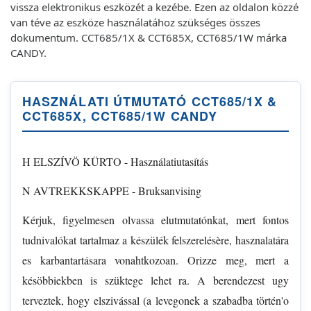
vissza elektronikus eszközét a kezébe. Ezen az oldalon közzé
van téve az eszköze használatához szükséges összes
dokumentum. CCT685/1X & CCT685X, CCT685/1W márka
CANDY.
HASZNÁLATI ÚTMUTATÓ CCT685/1X &
CCT685X, CCT685/1W CANDY
H ELSZÍVÖ KÜRTO - Használatiutasítás
N AVTREKKSKAPPE - Bruksanvising
Kérjuk, figyelmesen olvassa elutmutatónkat, mert fontos
tudnivalókat tartalmaz a készülék felszerelésère, hasznalatára
es karbantartásara vonahtkozoan. Orizze meg, mert a
késöbbiekben is szüktege lehet ra. A berendezest ugy
terveztek, hogy elszivással (a levegonek a szabadba történ'o