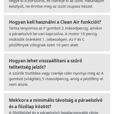
vegye ki a zsírszűrőt, és cserélje ki az izzót. Használjon
kesztyűt, ne érintse meg az izzót csupasz kézzel.
Hogyan kell használni a Clean Air funkciót?
Tartsa lenyomva az F gombot 2 másodpercig, amikor
a páraelszívó be van kapcsolva. A motor 10 percig
működik óránként 1. sebességen. Az F és C
jelzőfények villognak ezen 10 perc alatt.
Hogyan lehet visszaállítani a szűrő
telítettség jelzőt?
A szűrők tisztítása vagy cseréje után nyomja meg az A
gombot (világítás) 5 másodpercig, amíg a jelzőfény el
nem alszik.
Mekkora a minimális távolság a páraelszívó
és a főzőlap között?
A főzőfelület és a páraelszívó legalacsonyabb része