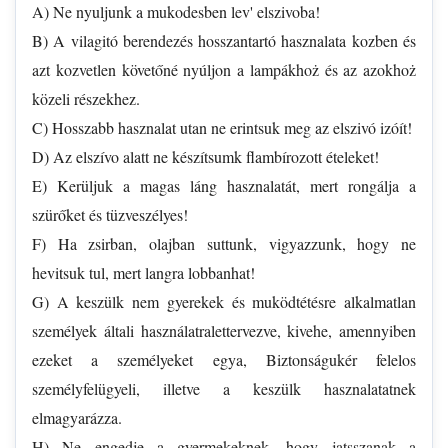
A) Ne nyuljunk a mukodesben lev' elszivoba!
B) A vilagitó berendezés hosszantartó hasznalata kozben és
azt kozvetlen követőné nyúljon a lampákhoż és az azokhoż
közeli részekhez.
C) Hosszabb hasznalat utan ne erintsuk meg az elszivó izóít!
D) Az elszívo alatt ne készítsumk flambírozott ételeket!
E) Kerüljuk a magas láng hasznalatát, mert rongálja a
szürőket és tüzveszélyes!
F) Ha zsirban, olajban suttunk, vigyazzunk, hogy ne
hevitsuk tul, mert langra lobbanhat!
G) A keszülk nem gyerekek és muködtétésre alkalmatlan
személyek általi használatralettervezve, kivehe, amennyiben
ezeket a személyeket egya, Biztonságukér felelos
személyfelügyeli, illetve a keszülk hasznalatatnek
elmagyarázza.
H) Ne engedje a gyermekeknek, hogy jatsszanak a