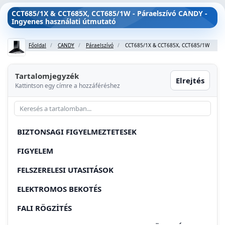
CCT685/1X & CCT685X, CCT685/1W - Páraelszívó CANDY -
Ingyenes használati útmutató
Főoldal
CANDY
Páraelszívó
CCT685/1X & CCT685X, CCT685/1W
Tartalomjegyzék
Elrejtés
Kattintson egy címre a hozzáféréshez
BIZTONSAGI FIGYELMEZTETESEK
FIGYELEM
FELSZERELESI UTASITÁSOK
ELEKTROMOS BEKOTÉS
FALI RÖGZİTÉS