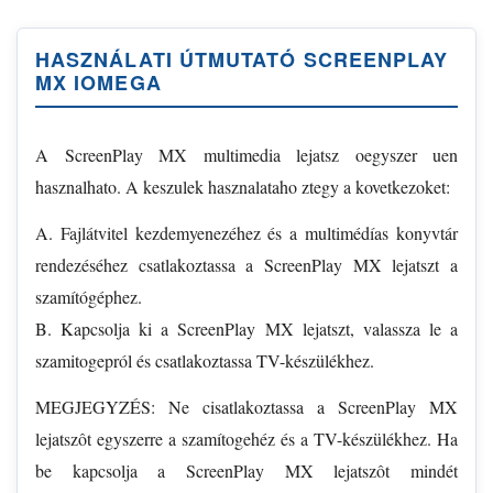
HASZNÁLATI ÚTMUTATÓ SCREENPLAY
MX IOMEGA
A ScreenPlay MX multimedia lejatsz oegyszer uen
hasznalhato. A keszulek hasznalataho ztegy a kovetkezoket:
A. Fajlátvitel kezdemyenezéhez és a multimédías konyvtár
rendezéséhez csatlakoztassa a ScreenPlay MX lejatszt a
szamítógéphez.
B. Kapcsolja ki a ScreenPlay MX lejatszt, valassza le a
szamitogepról és csatlakoztassa TV-készülékhez.
MEGJEGYZÉS: Ne cisatlakoztassa a ScreenPlay MX
lejatszôt egyszerre a szamítogehéz és a TV-készülékhez. Ha
be kapcsolja a ScreenPlay MX lejatszôt mindét