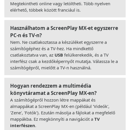
Megtekintheti online vagy letöltheti. Több nyelven
elérhető, többek között franciául is.
Használhatom a ScreenPlay MX-et egyszerre
PC-n és TV-n?
Nem. Ne csatlakoztassa a készüléket egyszerre a
számítógéphez és a TV-hez. Ha mindkettő
csatlakoztatva van, az
USB
felülkerekedik, és a TV
interfész csak a kezdőképernyőt mutatja. Válassza le a
számítógépről, mielőtt a TV-n használná.
Hogyan rendezzem a multimédia
könyvtáramat a ScreenPlay MX-en?
A számítógépről hozzon létre mappákat és
almappákat a ScreenPlay MX-en (például 'Videók',
'Zene', 'Fotók'). Ezután másolja a fájlokat a megfelelő
mappákba. Ez megkönnyíti a navigációt a
TV
interfészen
.