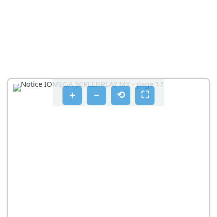
＋
－
⟲
⛶