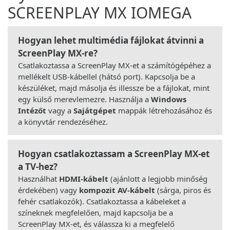
SCREENPLAY MX IOMEGA
Hogyan lehet multimédia fájlokat átvinni a
ScreenPlay MX-re?
Csatlakoztassa a ScreenPlay MX-et a számítógépéhez a
mellékelt USB-kábellel (hátsó port). Kapcsolja be a
készüléket, majd másolja és illessze be a fájlokat, mint
egy külső merevlemezre. Használja a
Windows
Intézőt
vagy a
Sajátgépet
mappák létrehozásához és
a könyvtár rendezéséhez.
Hogyan csatlakoztassam a ScreenPlay MX-et
a TV-hez?
Használhat
HDMI-kábelt
(ajánlott a legjobb minőség
érdekében) vagy
kompozit AV-kábelt
(sárga, piros és
fehér csatlakozók). Csatlakoztassa a kábeleket a
színeknek megfelelően, majd kapcsolja be a
ScreenPlay MX-et, és válassza ki a megfelelő