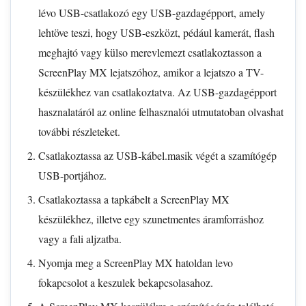
lévo USB-csatlakozó egy USB-gazdagépport, amely
lehtöve teszi, hogy USB-eszközt, pédául kamerát, flash
meghajtó vagy külso merevlemezt csatlakoztasson a
ScreenPlay MX lejatszóhoz, amikor a lejatszo a TV-
készülékhez van csatlakoztatva. Az USB-gazdagépport
hasznalatáról az online felhasznalói utmutatoban olvashat
további részleteket.
Csatlakoztassa az USB-kábel.masik végét a szamítógép
USB-portjához.
Csatlakoztassa a tapkábelt a ScreenPlay MX
készülékhez, illetve egy szunetmentes áramforráshoz
vagy a fali aljzatba.
Nyomja meg a ScreenPlay MX hatoldan levo
fokapcsolot a keszulek bekapcsolasahoz.