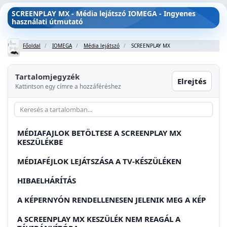
SCREENPLAY MX - Média lejátszó IOMEGA - Ingyenes
használati útmutató
Főoldal
IOMEGA
Média lejátszó
SCREENPLAY MX
Tartalomjegyzék
Elrejtés
Kattintson egy címre a hozzáféréshez
MÉDIAFAJLOK BETÖLTESE A SCREENPLAY MX
KESZÜLÉKBE
MÉDIAFÉJLOK LEJÁTSZÁSA A TV-KÉSZÜLÉKEN
HIBAELHÁRÍTÁS
A KÉPERNYÓN RENDELLENESEN JELENIK MEG A KÉP
A SCREENPLAY MX KESZÜLÉK NEM REAGÁL A