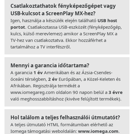
Csatlakoztathatok fényképezőgépet vagy
USB-kulcsot a ScreenPlay MX-hez?
Igen, használja a készülék elején található
USB host
portot
. Csatlakoztassa USB-eszközét (fényképezőgép,
kulcs, külső merevlemez) amikor a ScreenPlay MX a
TV-hez van csatlakoztatva. Ekkor hozzáférhet a
tartalmához a TV interfészről.
Mennyi a garancia időtartama?
A garancia
1 év
Amerikában és az Ázsia-Csendes-
óceáni térségben,
2 év
Európában, a Közel-Keleten és
Afrikában. Regisztrálja termékét a
www.iomegareg.com oldalon 90 napon belül a
3 évre
való meghosszabbításhoz (kivéve felújított termékek).
Hol találom a teljes felhasználói útmutatót?
A teljes útmutató HTML formátumban elérhető az
Iomega támogatási weboldalán:
www.iomega.com
.