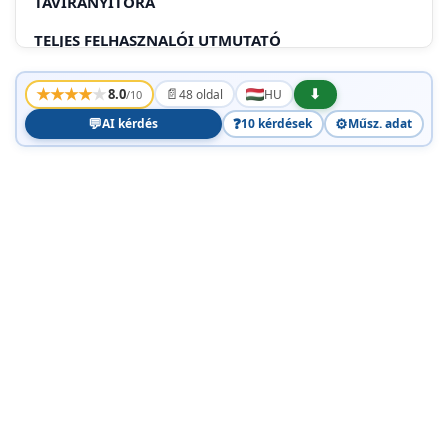
TÁVIRÁNYÍTÓRA
TELJES FELHASZNALÓI UTMUTATÓ
ČESTINA
★
★
★
★
★
📄
⬇
8.0
48 oldal
HU
/10
ZACÍNAME
💬
❓
⚙️
AI kérdés
10 kérdések
Műsz. adat
OMEZENÁ ZÁRUKA
POLSKI