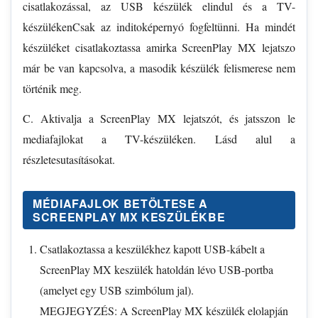
cisatlakozással, az USB készülék elindul és a TV-
készülékenCsak az inditoképernyó fogfeltünni. Ha mindét
készüléket cisatlakoztassa amirka ScreenPlay MX lejatszo
már be van kapcsolva, a masodik készülék felismerese nem
történik meg.
C. Aktivalja a ScreenPlay MX lejatszót, és jatsszon le
mediafajlokat a TV-készüléken. Lásd alul a
részletesutasításokat.
MÉDIAFAJLOK BETÖLTESE A
SCREENPLAY MX KESZÜLÉKBE
Csatlakoztassa a keszülékhez kapott USB-kábelt a
ScreenPlay MX keszülék hatoldán lévo USB-portba
(amelyet egy USB szimbólum jal).
MEGJEGYZÉS: A ScreenPlay MX készülék elolapján