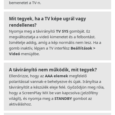
bemenetet a TV-n.
Mit tegyek, ha a TV képe ugrál vagy
rendellenes?
Nyomja meg a távirányító
TV SYS
gombját. Ez
megváltoztatja a videó kimenetet és a felbontást.
Ismételje addig, amíg a kép normális nem lesz. Ha a
gomb inaktív, lépjen a TV interfész
Beállítások >
Videó
menüjébe.
A távirányító nem működik, mit tegyek?
Ellenőrizze, hogy az
AAA elemek
megfelelő
polaritással vannak-e behelyezve és újak. Irányítsa a
távirányítót a készülék eleje felé. Győződjön meg róla,
hogy a ScreenPlay MX be van kapcsolva (jelzőfény
világít), és nyomja meg a
STANDBY
gombot az
aktiváláshoz.