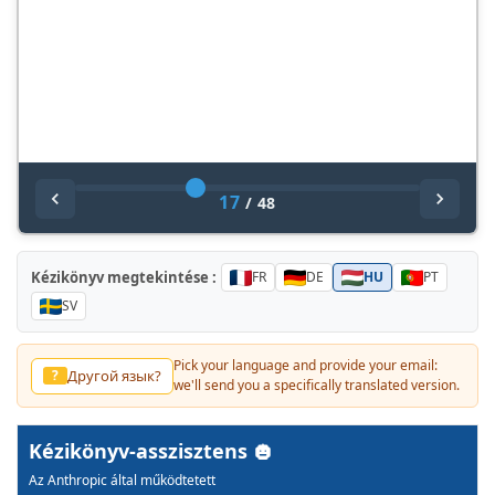
17
/
48
Kézikönyv megtekintése :
FR
DE
HU
PT
SV
Pick your language and provide your email:
Другой язык?
?
we'll send you a specifically translated version.
Kézikönyv-asszisztens
Az Anthropic által működtetett