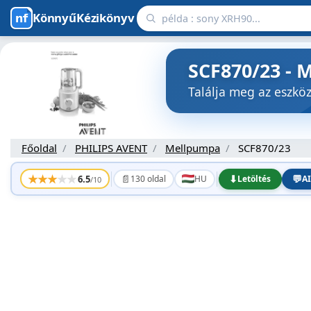
KönnyűKézikönyv
SCF870/23 - 
Találja meg az eszk
Főoldal
PHILIPS AVENT
Mellpumpa
SCF870/23
★
★
★
★
★
📄
⬇
💬
6.5
130 oldal
HU
Letöltés
AI
/10