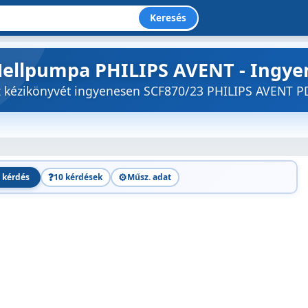
Keresés
Mellpumpa PHILIPS AVENT - Ingye
öz kézikönyvét ingyenesen SCF870/23 PHILIPS AVENT 
❓
⚙️
 kérdés
10 kérdések
Műsz. adat