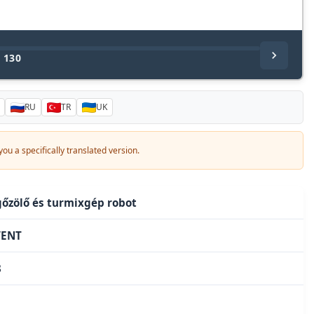
/
130
RU
TR
UK
ou a specifically translated version.
gőzölő és turmixgép robot
VENT
3