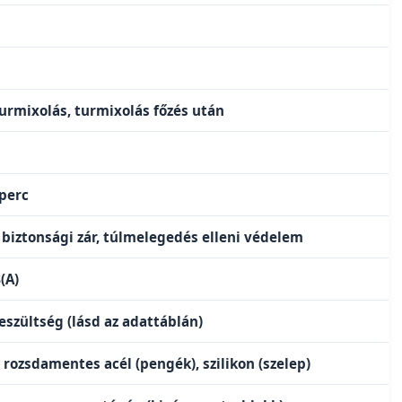
turmixolás, turmixolás főzés után
perc
 biztonsági zár, túlmelegedés elleni védelem
(A)
feszültség (lásd az adattáblán)
rozsdamentes acél (pengék), szilikon (szelep)