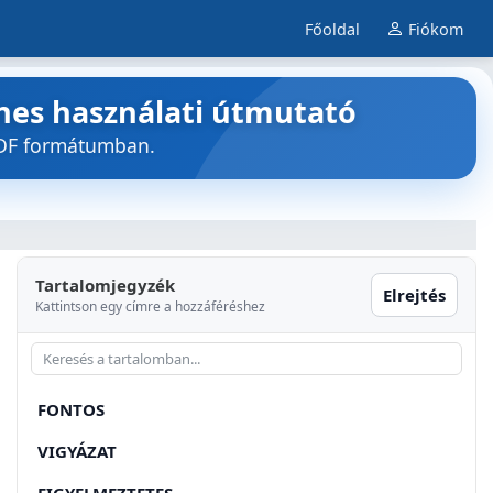
Főoldal
Fiókom
nes használati útmutató
PDF formátumban.
Tartalomjegyzék
Elrejtés
Kattintson egy címre a hozzáféréshez
FONTOS
VIGYÁZAT
FIGYELMEZTETES