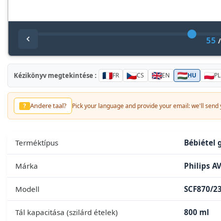
55
Kézikönyv megtekintése :
FR
CS
EN
HU
PL
Andere taal?
?
Pick your language and provide your email: we'll send y
Terméktípus
Bébiétel 
Márka
Philips A
Modell
SCF870/2
Tál kapacitása (szilárd ételek)
800 ml