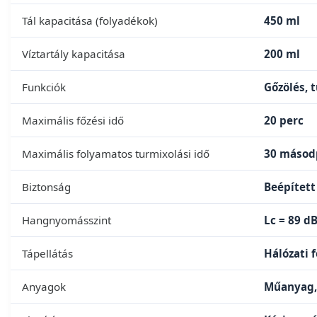
Tál kapacitása (folyadékok)
450 ml
Víztartály kapacitása
200 ml
Funkciók
Gőzölés, 
Maximális főzési idő
20 perc
Maximális folyamatos turmixolási idő
30 másod
Biztonság
Beépített
Hangnyomásszint
Lc = 89 dB
Tápellátás
Hálózati 
Anyagok
Műanyag, 