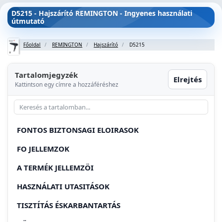
D5215 - Hajszárító REMINGTON - Ingyenes használati
útmutató
Főoldal
REMINGTON
Hajszárító
D5215
Tartalomjegyzék
Elrejtés
Kattintson egy címre a hozzáféréshez
FONTOS BIZTONSAGI ELOIRASOK
FO JELLEMZOK
A TERMÉK JELLEMZÖI
HASZNÁLATI UTASITÁSOK
TISZTÍTÁS ÉSKARBANTARTÁS