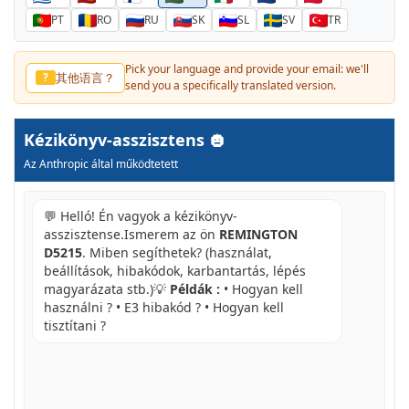
PT
RO
RU
SK
SL
SV
TR
Pick your language and provide your email: we'll
其他语言？
?
send you a specifically translated version.
Kézikönyv-asszisztens
Az Anthropic által működtetett
💬 Helló! Én vagyok a kézikönyv-
asszisztense.Ismerem az ön
REMINGTON
D5215
. Miben segíthetek? (használat,
beállítások, hibakódok, karbantartás, lépés
magyarázata stb.)💡
Példák :
• Hogyan kell
használni ? • E3 hibakód ? • Hogyan kell
tisztítani ?