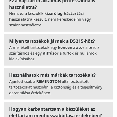
Ez a hajszárító alkalmas professzionális
használatra?
Nem, ez a készülék
kizárólag háztartási
használatra
készült, nem kereskedelmi vagy
szalonhasználatra.
Milyen tartozékok járnak a D5215-höz?
A mellékelt tartozékok egy
koncentrátor
a precíz
szárításhoz és egy
diffúzor
a fürtök és hullámok
kialakításához.
Használhatok más márkák tartozékait?
Ajánlott csak a
REMINGTON
által biztosított
tartozékokat használni a biztonság és a teljesítmény
garantálása érdekében.
Hogyan karbantartsam a készüléket az
élettartam meghosszabbítása érdekében?