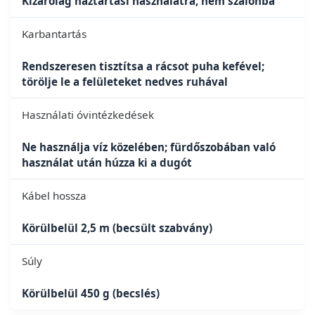
Kizárólag háztartási használatra, nem szalonba
Karbantartás
Rendszeresen tisztítsa a rácsot puha kefével;
törölje le a felületeket nedves ruhával
Használati óvintézkedések
Ne használja víz közelében; fürdőszobában való
használat után húzza ki a dugót
Kábel hossza
Körülbelül 2,5 m (becsült szabvány)
Súly
Körülbelül 450 g (becslés)