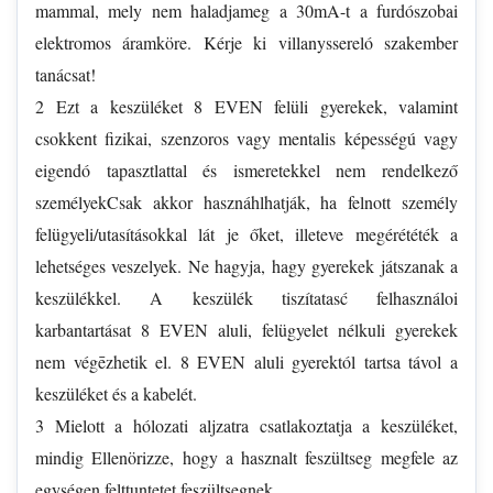
mammal, mely nem haladjameg a 30mA-t a furdószobai
elektromos áramköre. Kérje ki villanyssereló szakember
tanácsat!
2 Ezt a keszüléket 8 EVEN felüli gyerekek, valamint
csokkent fizikai, szenzoros vagy mentalis képességú vagy
eigendó tapasztlattal és ismeretekkel nem rendelkező
személyekCsak akkor hasznáhlhatják, ha felnott személy
felügyeli/utasításokkal lát je őket, illeteve megérététék a
lehetséges veszelyek. Ne hagyja, hagy gyerekek játszanak a
keszülékkel. A keszülék tiszítatasć felhasználoi
karbantartásat 8 EVEN aluli, felügyelet nélkuli gyerekek
nem végēzhetik el. 8 EVEN aluli gyerektól tartsa távol a
keszüléket és a kabelét.
3 Mielott a hólozati aljzatra csatlakoztatja a keszüléket,
mindig Ellenörizze, hogy a hasznalt feszültseg megfele az
egységen felttuntetet feszültsegnek.