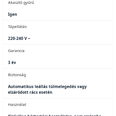
Akasztó gyűrű
Igen
Tápellátás
220-240 V ~
Garancia
3 év
Biztonság
Automatikus leállás túlmelegedés vagy
elzáródott rács esetén
Használat