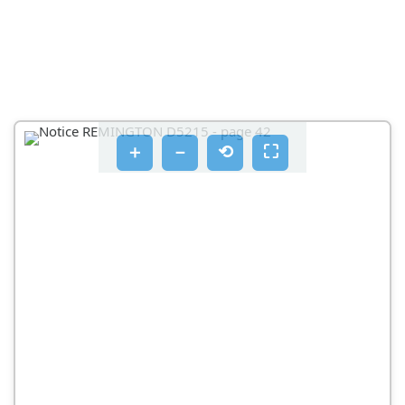
＋
－
⟲
⛶