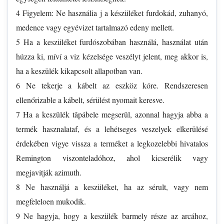
4 Figyelem: Ne használia j a készüléket furdokád, zuhanyó,
medence vagy egyévizet tartalmazó edeny mellett.
5 Ha a keszüléket furdószobában használá, használat után
húzza ki, míví a viz kézelsége veszélyt jelent, meg akkor is,
ha a keszülék kikapcsolt allapotban van.
6 Ne tekerje a kábelt az eszköz kóre. Rendszeresen
ellenőrizable a kábelt, sérülést nyomait keresve.
7 Ha a keszülék tâpábele megserül, azonnal hagyja abba a
termék hasznalataf, és a lehétseges veszelyek elkerülésé
érdekében vigye vissza a terméket a legkozelebbi hivatalos
Remington viszonteladóhoz, ahol kicserélik vagy
megjavitják azimuth.
8 Ne használjá a keszüléket, ha az sérult, vagy nem
megfeleloen mukodik.
9 Ne hagyja, hogy a keszülék barmely része az arcához,