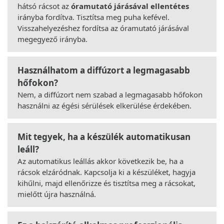
hátsó rácsot az
óramutató járásával ellentétes
irányba fordítva. Tisztítsa meg puha kefével.
Visszahelyezéshez fordítsa az óramutató járásával
megegyező irányba.
Használhatom a diffúzort a legmagasabb
hőfokon?
Nem, a diffúzort nem szabad a legmagasabb hőfokon
használni az égési sérülések elkerülése érdekében.
Mit tegyek, ha a készülék automatikusan
leáll?
Az automatikus leállás akkor következik be, ha a
rácsok elzáródnak. Kapcsolja ki a készüléket, hagyja
kihűlni, majd ellenőrizze és tisztítsa meg a rácsokat,
mielőtt újra használná.