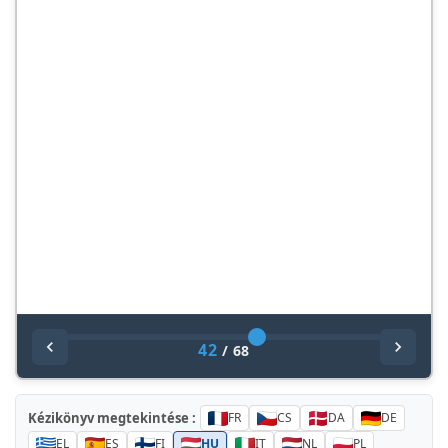
42
/
68
Kézikönyv megtekintése :
FR
CS
DA
DE
EL
ES
FI
HU
IT
NL
PL