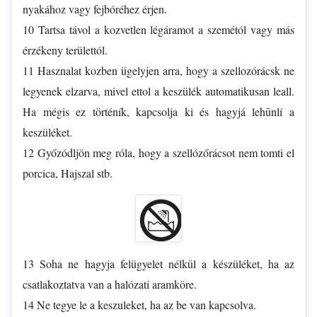
nyakához vagy fejbóréhez érjen.
10 Tartsa távol a kozvetlen légáramot a szemétól vagy más
érzékeny területtól.
11 Hasznalat kozben ügelyjen arra, hogy a szellozórácsk ne
legyenek elzarva, mivel ettol a keszülék automatikusan leall.
Ha mégis ez történík, kapcsolja ki és hagyjá lehūnlí a
keszüléket.
12 Győzódljön meg róla, hogy a szellózőrácsot nem tomti el
porcica, Hajszal stb.
13 Soha ne hagyja felügyelet nélkül a készüléket, ha az
csatlakoztatva van a halózati aramköre.
14 Ne tegye le a keszuleket, ha az be van kapcsolva.