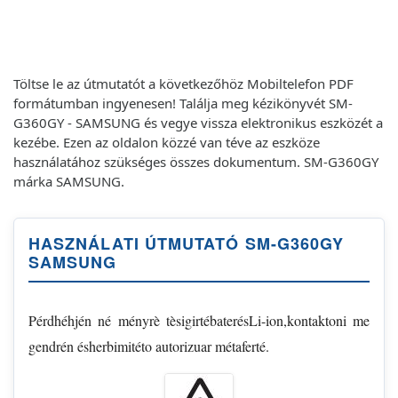
Töltse le az útmutatót a következőhöz Mobiltelefon PDF
formátumban ingyenesen! Találja meg kézikönyvét SM-
G360GY - SAMSUNG és vegye vissza elektronikus eszközét a
kezébe. Ezen az oldalon közzé van téve az eszköze
használatához szükséges összes dokumentum. SM-G360GY
márka SAMSUNG.
HASZNÁLATI ÚTMUTATÓ SM-G360GY
SAMSUNG
Pérdhéhjén né ményrè tèsigirtébaterésLi-ion,kontaktoni me
gendrén ésherbimitéto autorizuar métaferté.