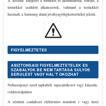
A 'keszüle' kifejezes a termeket és akumulatorat, toltójét, a
termekkel szalldott alkateszerek, valimant a termekkel
hasznalt, a Samsung alatal jováhyagöttigkeitszöteket jelenti.
FIGYELMEZTETES
ABIZTONSAGI FIGYELMEZTETELEK ES
SZABALYOK BE NEM TARTASA SULYOS
SERULEST VAGY HAL'T OKOZHAT
Nehasznjonyi sereil tapkabelt, tapscaletkozot vagy kilazultc.
cslaktozoijalatoz
A sérulent csatlakozó elektromos áramústé s vagy tüzet