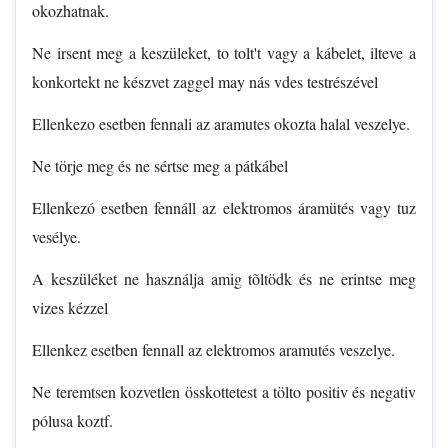
okozhatnak.
Ne irsent meg a keszüleket, to tolt't vagy a kábelet, ilteve a
konkortekt ne készvet zaggel may nás vdes testrészével
Ellenkezo esetben fennali az aramutes okozta halal veszelye.
Ne törje meg és ne sértse meg a pátkábel
Ellenkezó esetben fennáll az elektromos áramütés vagy tuz
vesélye.
A keszüléket ne használja amig tõltödk és ne erintse meg
vizes kézzel
Ellenkez esetben fennall az elektromos aramutés veszelye.
Ne teremtsen kozvetlen össkottetest a tölto positiv és negativ
pólusa koztf.