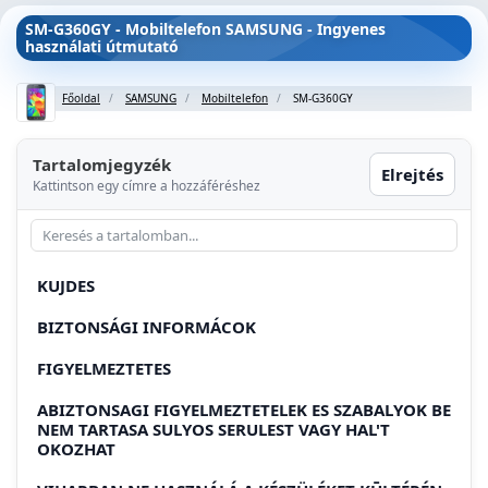
SM-G360GY - Mobiltelefon SAMSUNG - Ingyenes
használati útmutató
Főoldal
SAMSUNG
Mobiltelefon
SM-G360GY
Tartalomjegyzék
Elrejtés
Kattintson egy címre a hozzáféréshez
KUJDES
BIZTONSÁGI INFORMÁCOK
FIGYELMEZTETES
ABIZTONSAGI FIGYELMEZTETELEK ES SZABALYOK BE
NEM TARTASA SULYOS SERULEST VAGY HAL'T
OKOZHAT