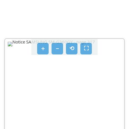
A TÒBÉCÚ L'CSATLÓKO É O TÂIT KIBÈSKIL BÉVE È
NG RÉNTÉCKNÉS ZEÉTOV Ā NYAGOKKAL, MINT
PÉDÁUL YFOLADÉKKAL, FEMPORÁL, E
CERUZAHEGGYL
NE HARAPJA VAGY SZOPOGASSA A KESZÜLÉKET
VAGY AZ AKKUMULÁTORT
＋
－
⟲
⛶
A KESZÜLEKET ES A MELLÉKT TORTOZÉKIT NE TEGYE
A SZEMÉBE, FÜLÉBE, VAGY SÁJÄBA
NE HASZNALJON SÉRUILT VAGY SZIVÁRGÓ LITIUM
ION (LI-ION) AKKUMULÁTORT
VIGYÁZAT
A BITZONSÄGI FIGYELMEZTETESEK ÉS SZABÁLYOK
BE NEM TARTASA SÉRULÉST VAGY A BERENDEZESEK
KÁROSODÁSAT OKOZHATJA
NE HASZNÁLJÁ A KÉSZÜLÉKET MÁS ELEKTRONIKUS
ESZKÖZÖK KOZELÉBEN