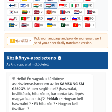
FI
HE
HI
HU
ID
IT
KK
KO
LT
LV
MK
MN
NL
NO
PL
PT
RO
RU
SK
SL
SQ
SV
TH
TR
UK
UR
VI
ZH
Pick your language and provide your email: we'll
他の言語？
?
send you a specifically translated version.
Kézikönyv-asszisztens
Az Anthropic által működtetett
💬 Helló! Én vagyok a kézikönyv-
asszisztense.Ismerem az ön
SAMSUNG SM-
G360GY
. Miben segíthetek? (használat,
beállítások, hibakódok, karbantartás, lépés
magyarázata stb.)💡
Példák :
• Hogyan kell
használni ? • E3 hibakód ? • Hogyan kell
tisztítani ?