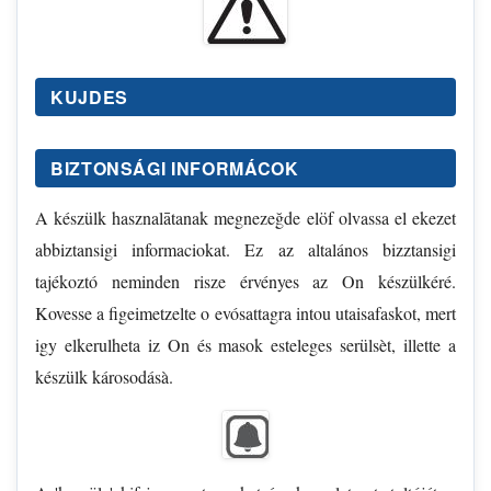
KUJDES
BIZTONSÁGI INFORMÁCOK
A készülk hasznalātanak megnezeğde elöf olvassa el ekezet
abbiztansigi informaciokat. Ez az altalános bizztansigi
tajékoztó neminden risze érvényes az On készülkéré.
Kovesse a figeimetzelte o evósattagra intou utaisafaskot, mert
igy elkerulheta iz On és masok esteleges serülsèt, illette a
készülk károsodásà.