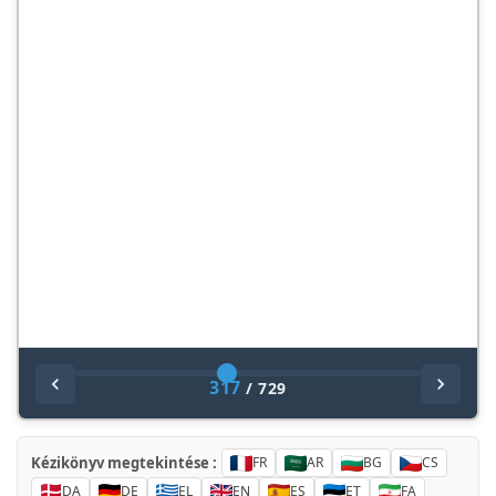
317
/
729
Kézikönyv megtekintése :
FR
AR
BG
CS
DA
DE
EL
EN
ES
ET
FA