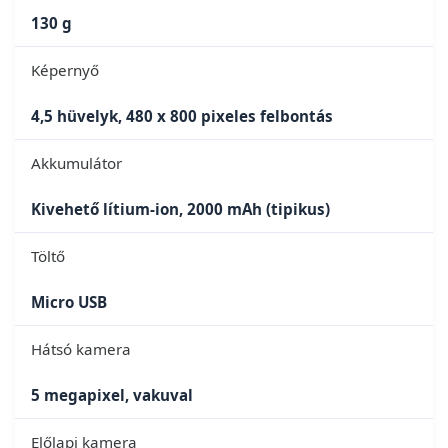
130 g
Képernyő
4,5 hüvelyk, 480 x 800 pixeles felbontás
Akkumulátor
Kivehető lítium-ion, 2000 mAh (tipikus)
Töltő
Micro USB
Hátsó kamera
5 megapixel, vakuval
Előlapi kamera