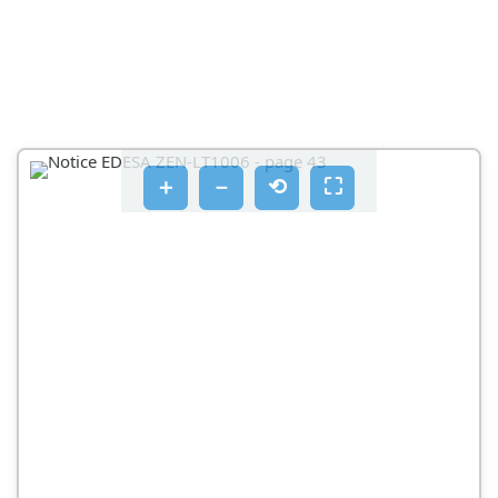
de produtos.
• Aclarado extra (aclarado extra)
• Antienrugas (anti-arrugas)
- Tralo arranque do ciclo:
- En fi n de ciclo:
＋
－
⟲
⛶
• LIMPEZA DO FILTRO DE BOMBA
• LIMPEZA DO APARELLO
• LIMPEZA DA CAIXA DE PRODUTOS
- Fórmase unha charqueira de auga ao redor da
máquina
- Fortes vibracíóns durante o centrifugado
• A tapa non se abre
• SERVIZO POS-VENDA: