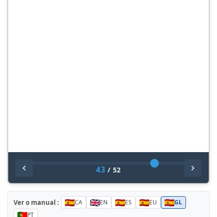
43
/
52
Ver o manual :
CA
EN
ES
EU
GL
PT