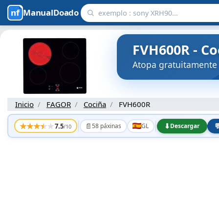
ManualDoado
FVH600R - Co
Atopa gratuitamente
Inicio
FAGOR
Cociña
FVH600R
★
★
★
★
★
📄
⬇

7.5
58 páxinas
GL
Descargar
/10