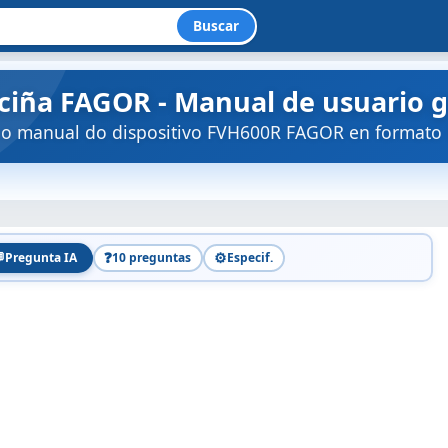
Buscar
ciña FAGOR - Manual de usuario g
 o manual do dispositivo FVH600R FAGOR en formato 

❓
⚙️
Pregunta IA
10 preguntas
Especif.