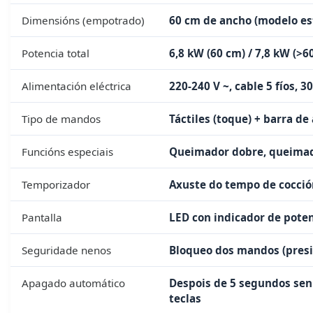
Dimensións (empotrado)
60 cm de ancho (modelo es
Potencia total
6,8 kW (60 cm) / 7,8 kW (>6
Alimentación eléctrica
220-240 V ~, cable 5 fíos, 3
Tipo de mandos
Táctiles (toque) + barra de
Funcións especiais
Queimador dobre, queimado
Temporizador
Axuste do tempo de cocció
Pantalla
LED con indicador de potenc
Seguridade nenos
Bloqueo dos mandos (presi
Apagado automático
Despois de 5 segundos sen 
teclas