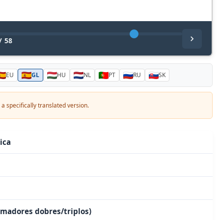
/
58
EU
GL
HU
NL
PT
RU
SK
a specifically translated version.
ica
imadores dobres/triplos)