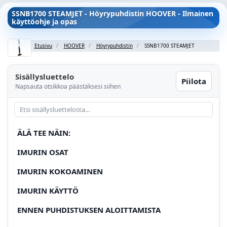
SSNB1700 STEAMJET - Höyrypuhdistin HOOVER - Ilmainen
käyttöohje ja opas
Etusivu
HOOVER
Höyrypuhdistin
SSNB1700 STEAMJET
Sisällysluettelo
Piilota
Napsauta otsikkoa päästäksesi siihen
ÄLÄ TEE NÄIN:
IMURIN OSAT
IMURIN KOKOAMINEN
IMURIN KÄYTTÖ
ENNEN PUHDISTUKSEN ALOITTAMISTA