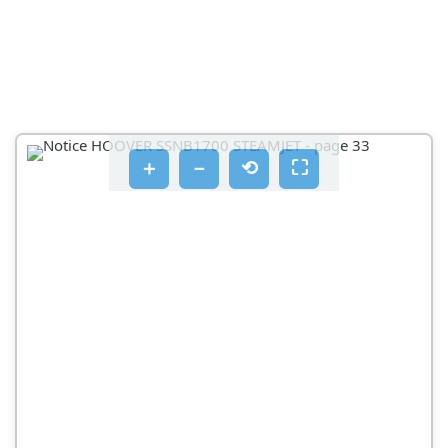
Kulutustarvikkeet
Hoover-huolto
Laatu
Ympäristö:
＋
－
⟲
⛶
Takuu
\SHMANTIKEΣ YΠΕΝΟΥΜΙΣΕΙΣ ΑΣΦΑΛΕΙΔ