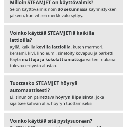
Milloin STEAMJET on käyttövalmis?
Se on käyttövalmis noin
30 sekunnissa
käynnistyksen
jälkeen, kun vihreä merkkivalo syttyy.
Voinko käyttää STEAMJETiä kaikilla
lattioilla?
Kyllä, kaikilla
kovilla lattioilla
, kuten marmori,
keraami, kivi, linoleumi, sinetöity kovapuu ja parketti.
Käytä
mattoja ja kokolattiamattoja
varten mukana
tulevaa erityistä alustaa.
Tuottaako STEAMJET höyryä
automaattisesti?
Ei, sinun on painettava
höyryn liipaisinta
, joka
sijaitsee kahvan alla, höyryn tuottamiseksi.
Voinko käyttää sitä pystysuoraan?