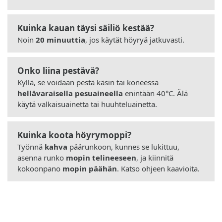
Kuinka kauan täysi säiliö kestää?
Noin
20 minuuttia
, jos käytät höyryä jatkuvasti.
Onko liina pestävä?
Kyllä, se voidaan pestä käsin tai koneessa
hellävaraisella pesuaineella
enintään 40°C. Älä
käytä valkaisuainetta tai huuhteluainetta.
Kuinka koota höyrymoppi?
Työnnä
kahva
päärunkoon, kunnes se lukittuu,
asenna runko
mopin telineeseen
, ja kiinnitä
kokoonpano
mopin päähän
. Katso ohjeen kaavioita.