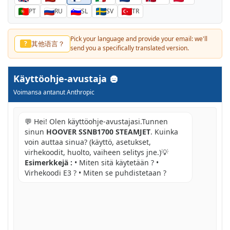
PT
RU
SL
SV
TR
Pick your language and provide your email: we'll
其他语言？
?
send you a specifically translated version.
Käyttöohje-avustaja
Voimansa antanut Anthropic
💬 Hei! Olen käyttöohje-avustajasi.Tunnen
sinun
HOOVER SSNB1700 STEAMJET
. Kuinka
voin auttaa sinua? (käyttö, asetukset,
virhekoodit, huolto, vaiheen selitys jne.)💡
Esimerkkejä :
• Miten sitä käytetään ? •
Virhekoodi E3 ? • Miten se puhdistetaan ?