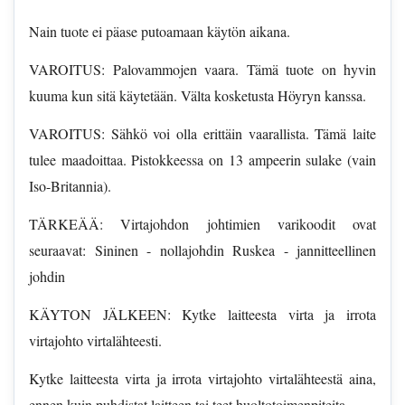
Nain tuote ei päase putoamaan käytön aikana.
VAROITUS: Palovammojen vaara. Tämä tuote on hyvin
kuuma kun sitä käytetään. Välta kosketusta Höyryn kanssa.
VAROITUS: Sähkö voi olla erittäin vaarallista. Tämä laite
tulee maadoittaa. Pistokkeessa on 13 ampeerin sulake (vain
Iso-Britannia).
TÄRKEÄÄ: Virtajohdon johtimien varikoodit ovat
seuraavat: Sininen - nollajohdin Ruskea - jannitteellinen
johdin
KÄYTON JÄLKEEN: Kytke laitteesta virta ja irrota
virtajohto virtalähteesti.
Kytke laitteesta virta ja irrota virtajohto virtalähteestä aina,
ennen kuin puhdistat laitteen tai teet huoltotoimenpiteita.