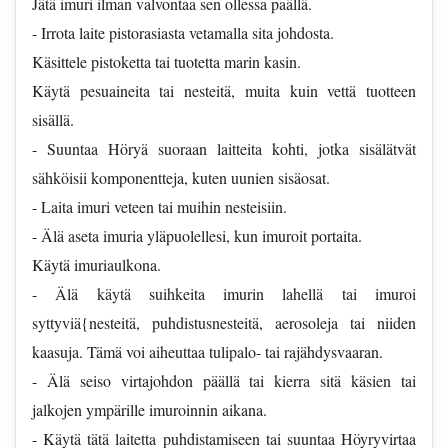
Jätä imuri ilman valvontaa sen ollessa paällä.
- Irrota laite pistorasiasta vetamalla sita johdosta.
Käsittele pistoketta tai tuotetta marin kasin.
Käytä pesuaineita tai nesteitä, muita kuin vettä tuotteen
sisällä.
- Suuntaa Höryä suoraan laitteita kohti, jotka sisälätvät
sähköisii komponentteja, kuten uunien sisäosat.
- Laita imuri veteen tai muihin nesteisiin.
- Älä aseta imuria yläpuolellesi, kun imuroit portaita.
Käytä imuriaulkona.
- Älä käytä suihkeita imurin lahellä tai imuroi
syttyviä{nesteitä, puhdistusnesteitä, aerosoleja tai niiden
kaasuja. Tämä voi aiheuttaa tulipalo- tai rajähdysvaaran.
- Älä seiso virtajohdon päällä tai kierra sitä käsien tai
jalkojen ympärille imuroinnin aikana.
- Käytä tätä laitetta puhdistamiseen tai suuntaa Höyryvirtaa