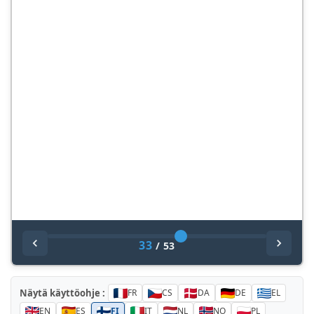
33
/
53
Näytä käyttöohje :
FR
CS
DA
DE
EL
EN
ES
FI
IT
NL
NO
PL