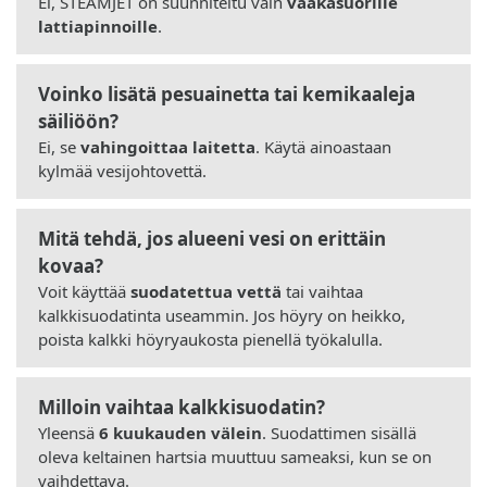
Ei, STEAMJET on suunniteltu vain
vaakasuorille
lattiapinnoille
.
Voinko lisätä pesuainetta tai kemikaaleja
säiliöön?
Ei, se
vahingoittaa laitetta
. Käytä ainoastaan
kylmää vesijohtovettä.
Mitä tehdä, jos alueeni vesi on erittäin
kovaa?
Voit käyttää
suodatettua vettä
tai vaihtaa
kalkkisuodatinta useammin. Jos höyry on heikko,
poista kalkki höyryaukosta pienellä työkalulla.
Milloin vaihtaa kalkkisuodatin?
Yleensä
6 kuukauden välein
. Suodattimen sisällä
oleva keltainen hartsia muuttuu sameaksi, kun se on
vaihdettava.