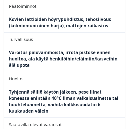
Päätoiminnot
Kovien lattioiden höyrypuhdistus, tehosiivous
(kolmiomuotoinen harja), mattojen raikastus
Turvallisuus
Varoitus palovammoista, irrota pistoke ennen
huoltoa, älä käytä henkilöihin/eläimiin/kasveihin,
älä upota
Huolto
Tyhjennä säiliö käytön jälkeen, pese liinat
koneessa enintään 40°C ilman valkaisuainetta tai
huuhteluainetta, vaihda kalkkisuodatin 6
kuukauden välein
Saatavilla olevat varaosat