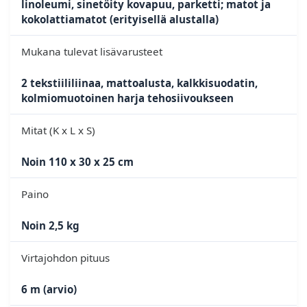
linoleumi, sinetöity kovapuu, parketti; matot ja
kokolattiamatot (erityisellä alustalla)
Mukana tulevat lisävarusteet
2 tekstiililiinaa, mattoalusta, kalkkisuodatin,
kolmiomuotoinen harja tehosiivoukseen
Mitat (K x L x S)
Noin 110 x 30 x 25 cm
Paino
Noin 2,5 kg
Virtajohdon pituus
6 m (arvio)