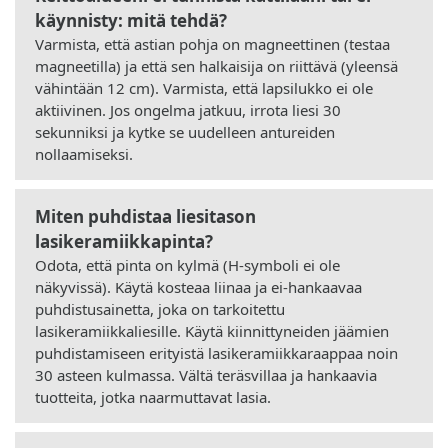
käynnisty: mitä tehdä?
Varmista, että astian pohja on magneettinen (testaa
magneetilla) ja että sen halkaisija on riittävä (yleensä
vähintään 12 cm). Varmista, että lapsilukko ei ole
aktiivinen. Jos ongelma jatkuu, irrota liesi 30
sekunniksi ja kytke se uudelleen antureiden
nollaamiseksi.
Miten puhdistaa liesitason
lasikeramiikkapinta?
Odota, että pinta on kylmä (H-symboli ei ole
näkyvissä). Käytä kosteaa liinaa ja ei-hankaavaa
puhdistusainetta, joka on tarkoitettu
lasikeramiikkaliesille. Käytä kiinnittyneiden jäämien
puhdistamiseen erityistä lasikeramiikkaraappaa noin
30 asteen kulmassa. Vältä teräsvillaa ja hankaavia
tuotteita, jotka naarmuttavat lasia.