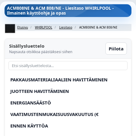
ACM808NE & ACM 808/NE - Liesitaso WHIRLPOOL -
Ilmainen käyttöohje ja opas
Etusivu
WHIRLPOOL
Liesitaso
ACM808NE & ACM 808/NE
Sisällysluettelo
Piilota
Napsauta otsikkoa päästäksesi siihen
PAKKAUSMATERIALIAALIEN HAVITTÄMINEN
JUOTTEEN HAVITTÄMINEN
ENERGIANSÄÄSTÖ
VAATIMUSTENMUKAISUUSVAKUUTUS (€
ENNEN KÄYTTÖA