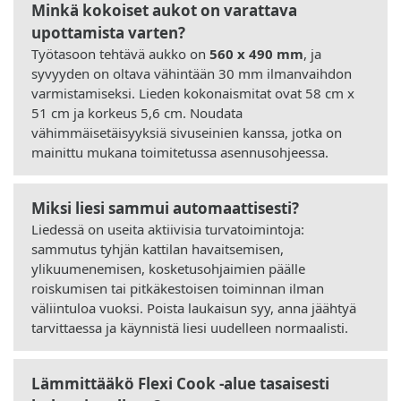
Minkä kokoiset aukot on varattava
upottamista varten?
Työtasoon tehtävä aukko on
560 x 490 mm
, ja
syvyyden on oltava vähintään 30 mm ilmanvaihdon
varmistamiseksi. Lieden kokonaismitat ovat 58 cm x
51 cm ja korkeus 5,6 cm. Noudata
vähimmäisetäisyyksiä sivuseinien kanssa, jotka on
mainittu mukana toimitetussa asennusohjeessa.
Miksi liesi sammui automaattisesti?
Liedessä on useita aktiivisia turvatoimintoja:
sammutus tyhjän kattilan havaitsemisen,
ylikuumenemisen, kosketusohjaimien päälle
roiskumisen tai pitkäkestoisen toiminnan ilman
väliintuloa vuoksi. Poista laukaisun syy, anna jäähtyä
tarvittaessa ja käynnistä liesi uudelleen normaalisti.
Lämmittääkö Flexi Cook -alue tasaisesti