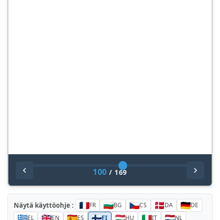
100
/
169
Näytä käyttöohje :
FR
BG
CS
DA
DE
EL
EN
ES
FI
HU
IT
NL