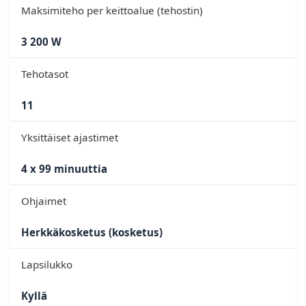
Maksimiteho per keittoalue (tehostin)
3 200 W
Tehotasot
11
Yksittäiset ajastimet
4 x 99 minuuttia
Ohjaimet
Herkkäkosketus (kosketus)
Lapsilukko
Kyllä