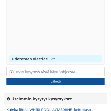
Odotetaan viestiäsi
Lähetä
Useimmin kysytyt kysymykset
Kuinka liittää WHIRLPOOL ACM808NE -keittotaso