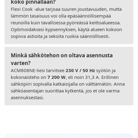
koko pinnallaan?
Flexi Cook -alue tarjoaa suuren joustavuuden, mutta
lämmön tasaisuus voi olla epäsäännöllisempää
reunoilla kuin tavallisessa pyöreässä keittoalueessa.
Optimoidaksesi kypsennyksen, käytä alueen kokoon
sopivia astioita ja sekoita ruokia säännöllisesti.
Minkä sähkötehon on oltava asennusta
varten?
ACM808NE-liesi tarvitsee
230 V / 50 Hz
syötön ja
kokonaisteho on
7 200 W
, eli noin 31,3 A. Erillinen
sähköpiiri sopivalla katkaisijalla on välttämätön. Anna
sähköasentajan suorittaa kytkentä, jos et ole varma
asennuksestasi.