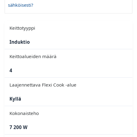
sähköisesti?
Keittotyyppi
Induktio
Keittoalueiden määrä
4
Laajennettava Flexi Cook -alue
Kyllä
Kokonaisteho
7 200 W