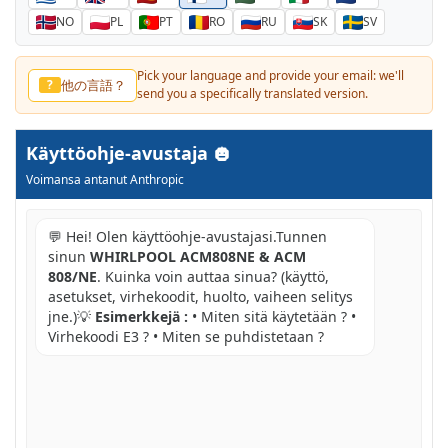
NO
PL
PT
RO
RU
SK
SV
Pick your language and provide your email: we'll
他の言語？
?
send you a specifically translated version.
Käyttöohje-avustaja
Voimansa antanut Anthropic
💬 Hei! Olen käyttöohje-avustajasi.Tunnen
sinun
WHIRLPOOL ACM808NE & ACM
808/NE
. Kuinka voin auttaa sinua? (käyttö,
asetukset, virhekoodit, huolto, vaiheen selitys
jne.)💡
Esimerkkejä :
• Miten sitä käytetään ? •
Virhekoodi E3 ? • Miten se puhdistetaan ?