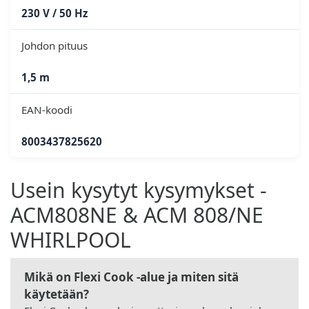
230 V / 50 Hz
Johdon pituus
1,5 m
EAN-koodi
8003437825620
Usein kysytyt kysymykset -
ACM808NE & ACM 808/NE
WHIRLPOOL
Mikä on Flexi Cook -alue ja miten sitä
käytetään?