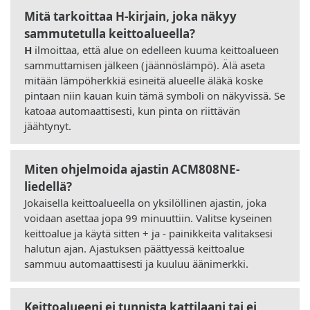
Mitä tarkoittaa H-kirjain, joka näkyy
sammutetulla keittoalueella?
H
ilmoittaa, että alue on edelleen kuuma keittoalueen
sammuttamisen jälkeen (jäännöslämpö). Älä aseta
mitään lämpöherkkiä esineitä alueelle äläkä koske
pintaan niin kauan kuin tämä symboli on näkyvissä. Se
katoaa automaattisesti, kun pinta on riittävän
jäähtynyt.
Miten ohjelmoida ajastin ACM808NE-
liedellä?
Jokaisella keittoalueella on yksilöllinen ajastin, joka
voidaan asettaa jopa 99 minuuttiin. Valitse kyseinen
keittoalue ja käytä sitten + ja - painikkeita valitaksesi
halutun ajan. Ajastuksen päättyessä keittoalue
sammuu automaattisesti ja kuuluu äänimerkki.
Keittoalueeni ei tunnista kattilaani tai ei