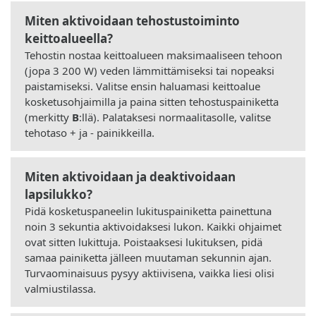
Miten aktivoidaan tehostustoiminto
keittoalueella?
Tehostin nostaa keittoalueen maksimaaliseen tehoon
(jopa 3 200 W) veden lämmittämiseksi tai nopeaksi
paistamiseksi. Valitse ensin haluamasi keittoalue
kosketusohjaimilla ja paina sitten tehostuspainiketta
(merkitty
B
:llä). Palataksesi normaalitasolle, valitse
tehotaso + ja - painikkeilla.
Miten aktivoidaan ja deaktivoidaan
lapsilukko?
Pidä kosketuspaneelin lukituspainiketta painettuna
noin 3 sekuntia aktivoidaksesi lukon. Kaikki ohjaimet
ovat sitten lukittuja. Poistaaksesi lukituksen, pidä
samaa painiketta jälleen muutaman sekunnin ajan.
Turvaominaisuus pysyy aktiivisena, vaikka liesi olisi
valmiustilassa.