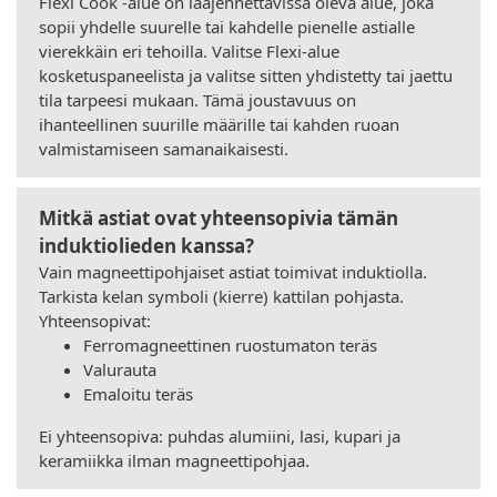
Flexi Cook -alue on laajennettavissa oleva alue, joka
sopii yhdelle suurelle tai kahdelle pienelle astialle
vierekkäin eri tehoilla. Valitse Flexi-alue
kosketuspaneelista ja valitse sitten yhdistetty tai jaettu
tila tarpeesi mukaan. Tämä joustavuus on
ihanteellinen suurille määrille tai kahden ruoan
valmistamiseen samanaikaisesti.
Mitkä astiat ovat yhteensopivia tämän
induktiolieden kanssa?
Vain magneettipohjaiset astiat toimivat induktiolla.
Tarkista kelan symboli (kierre) kattilan pohjasta.
Yhteensopivat:
Ferromagneettinen ruostumaton teräs
Valurauta
Emaloitu teräs
Ei yhteensopiva: puhdas alumiini, lasi, kupari ja
keramiikka ilman magneettipohjaa.