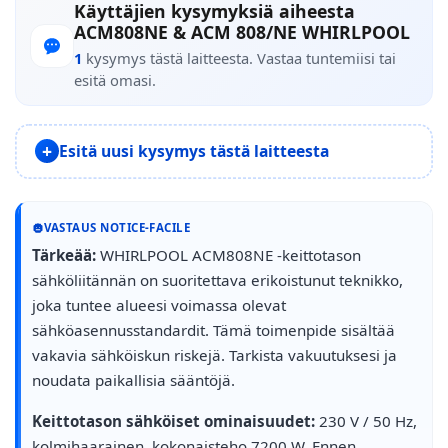
Käyttäjien kysymyksiä aiheesta
ACM808NE & ACM 808/NE WHIRLPOOL
1
kysymys tästä laitteesta. Vastaa tuntemiisi tai
esitä omasi.
Esitä uusi kysymys tästä laitteesta
VASTAUS NOTICE-FACILE
Tärkeää:
WHIRLPOOL ACM808NE -keittotason
sähköliitännän on suoritettava erikoistunut teknikko,
joka tuntee alueesi voimassa olevat
sähköasennusstandardit. Tämä toimenpide sisältää
vakavia sähköiskun riskejä. Tarkista vakuutuksesi ja
noudata paikallisia sääntöjä.
Keittotason sähköiset ominaisuudet:
230 V / 50 Hz,
kolmihaarainen, kokonaisteho 7200 W. Ennen