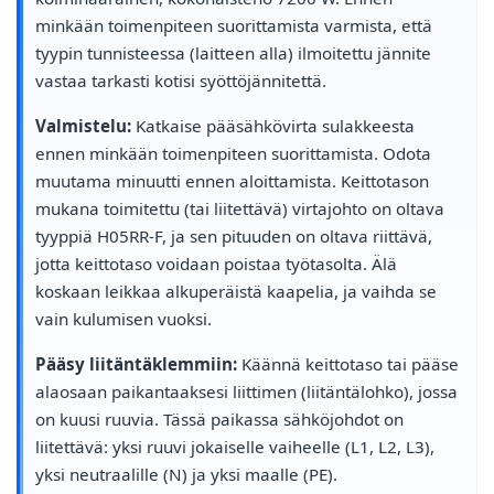
minkään toimenpiteen suorittamista varmista, että
tyypin tunnisteessa (laitteen alla) ilmoitettu jännite
vastaa tarkasti kotisi syöttöjännitettä.
Valmistelu:
Katkaise pääsähkövirta sulakkeesta
ennen minkään toimenpiteen suorittamista. Odota
muutama minuutti ennen aloittamista. Keittotason
mukana toimitettu (tai liitettävä) virtajohto on oltava
tyyppiä H05RR-F, ja sen pituuden on oltava riittävä,
jotta keittotaso voidaan poistaa työtasolta. Älä
koskaan leikkaa alkuperäistä kaapelia, ja vaihda se
vain kulumisen vuoksi.
Pääsy liitäntäklemmiin:
Käännä keittotaso tai pääse
alaosaan paikantaaksesi liittimen (liitäntälohko), jossa
on kuusi ruuvia. Tässä paikassa sähköjohdot on
liitettävä: yksi ruuvi jokaiselle vaiheelle (L1, L2, L3),
yksi neutraalille (N) ja yksi maalle (PE).