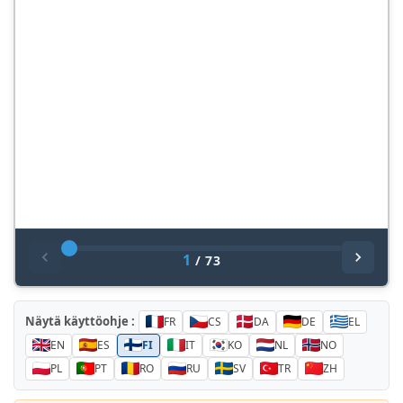
1
/
73
Näytä käyttöohje :
FR
CS
DA
DE
EL
EN
ES
FI
IT
KO
NL
NO
PL
PT
RO
RU
SV
TR
ZH