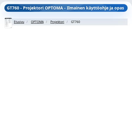
GT760 - Projektori OPTOMA - Ilmainen käyttöohje ja opas
Etusivu
OPTOMA
Projektori
GT760