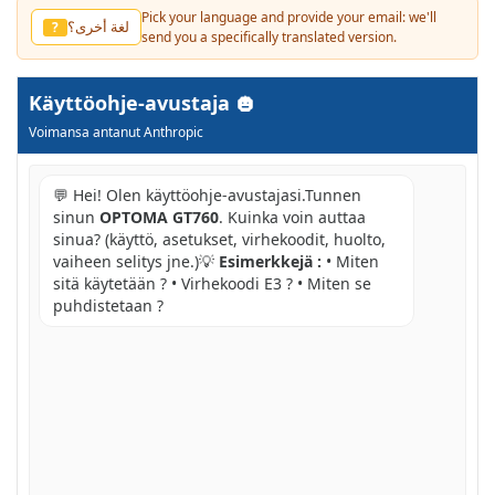
Pick your language and provide your email: we'll
لغة أخرى؟
?
send you a specifically translated version.
Käyttöohje-avustaja
Voimansa antanut Anthropic
💬 Hei! Olen käyttöohje-avustajasi.Tunnen
sinun
OPTOMA GT760
. Kuinka voin auttaa
sinua? (käyttö, asetukset, virhekoodit, huolto,
vaiheen selitys jne.)💡
Esimerkkejä :
• Miten
sitä käytetään ? • Virhekoodi E3 ? • Miten se
puhdistetaan ?