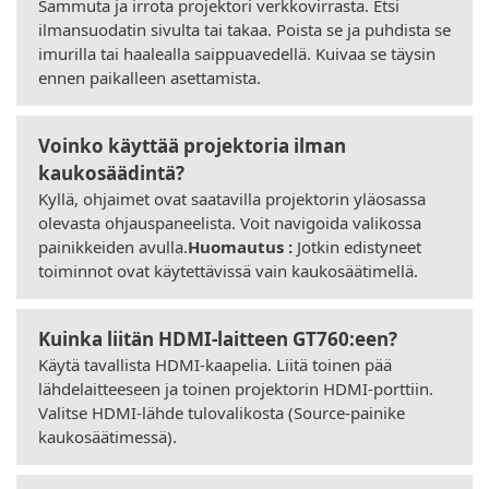
Sammuta ja irrota projektori verkkovirrasta. Etsi
ilmansuodatin sivulta tai takaa. Poista se ja puhdista se
imurilla tai haalealla saippuavedellä. Kuivaa se täysin
ennen paikalleen asettamista.
Voinko käyttää projektoria ilman
kaukosäädintä?
Kyllä, ohjaimet ovat saatavilla projektorin yläosassa
olevasta ohjauspaneelista. Voit navigoida valikossa
painikkeiden avulla.
Huomautus :
Jotkin edistyneet
toiminnot ovat käytettävissä vain kaukosäätimellä.
Kuinka liitän HDMI-laitteen GT760:een?
Käytä tavallista HDMI-kaapelia. Liitä toinen pää
lähdelaitteeseen ja toinen projektorin HDMI-porttiin.
Valitse HDMI-lähde tulovalikosta (Source-painike
kaukosäätimessä).