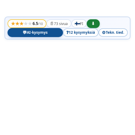
★
★
★
★
★
📄
⬇
6.5
73 sivua
FI
/10
💬
❓
⚙️
AI-kysymys
12 kysymyksiä
Tekn. tied.