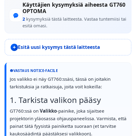
Käyttäjien kysymyksiä aiheesta GT760
OPTOMA
2
kysymyksiä tästä laitteesta. Vastaa tuntemiisi tai
esitä omasi.
Esitä uusi kysymys tästä laitteesta
VASTAUS NOTICE-FACILE
Jos valikko ei näy GT760:ssäsi, tässä on joitakin
tarkistuksia ja ratkaisuja, joita voit kokeilla:
1. Tarkista valikon pääsy
GT760:ssä on
Valikko
-painike, joka sijaitsee
projektorin yläosassa ohjauspaneelissa. Varmista, että
painat tätä fyysistä painiketta suoraan (et tarvitse
kaukosäädintä päästäksesi valikkoon).