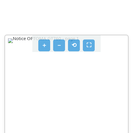
＋
－
⟲
⛶