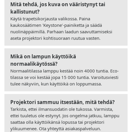
Mitä tehdä, jos kuva on vääristynyt tai
kallistunut?
Käytä trapetsikorjausta valikossa. Paina
kaukosäätimen 'Keystone'-painiketta ja säädä
nuolinäppäimillä. Parhaan laadun saavuttamiseksi
aseta projektori kohtisuoraan ruutua vasten.
Mikä on lampun käyttöikä
normaalikäytössä?
Normaalitilassa lamppu kestää noin 4000 tuntia. Eco-
tilassa se voi kestää jopa 15 000 tuntia. Varoitusviesti
tulee näkyviin, kun käyttöikä on loppumassa.
Projektori sammuu itsestään, mitä tehdä?
Tarkista, ettei ilmansuodatin ole tukossa. Varmista,
ettei tuuletus ole estynyt. Jos ongelma jatkuu, lamppu
saattaa olla käyttöikänsä lopussa tai projektori
ylikuumenee. Ota yhteyttä asiakaspalveluun.