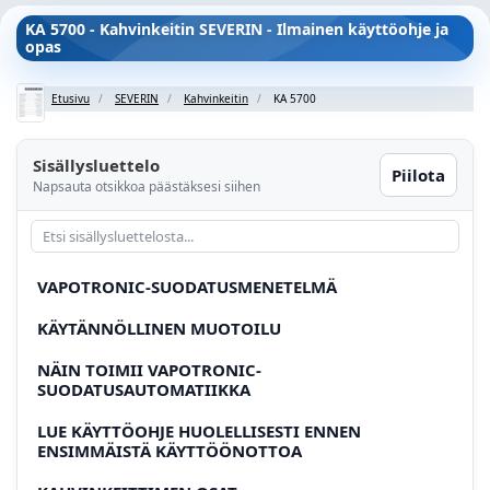
KA 5700 - Kahvinkeitin SEVERIN - Ilmainen käyttöohje ja
opas
Etusivu
SEVERIN
Kahvinkeitin
KA 5700
Sisällysluettelo
Piilota
Napsauta otsikkoa päästäksesi siihen
VAPOTRONIC-SUODATUSMENETELMÄ
KÄYTÄNNÖLLINEN MUOTOILU
NÄIN TOIMII VAPOTRONIC-
SUODATUSAUTOMATIIKKA
LUE KÄYTTÖOHJE HUOLELLISESTI ENNEN
ENSIMMÄISTÄ KÄYTTÖÖNOTTOA