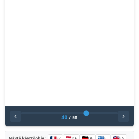
40
/
58
Näytä käyttöohje :
FR
DA
DE
EL
EN