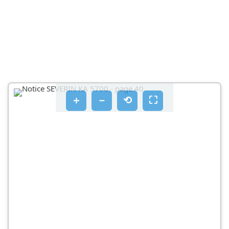
VESISÄILIÖSSÄ (4) ON LIIKAA VETTÄ
SZANOWNY KLIENCIE
＋
－
⟲
⛶