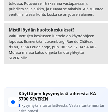
tukossa. Ruuvaa se irti (käännä vastapäivään),
puhdista se ja aukko, ja ruuvaa se takaisin. Älä suuntaa
venttiiliä itseäsi kohti, koska se on jousen alainen.
Mistä löydän huoltokeskukset?
Valtuutettujen keskusten luettelo on käyttöohjeen
lopussa. Esimerkiksi Luxemburg: Rue du Château
d'Eau, 3364 Leudelange, puh. 00352-37 94 94 402.
Muissa maissa katso ohjeita tai ota yhteyttä
SEVERINiin.
Käyttäjien kysymyksiä aiheesta KA
5700 SEVERIN
3
kysymyksiä tästä laitteesta. Vastaa tuntemiisi tai
esitä omasi.