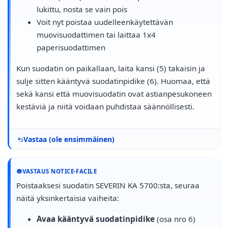
lukittu, nosta se vain pois
Voit nyt poistaa uudelleenkäytettävän
muovisuodattimen tai laittaa 1x4
paperisuodattimen
Kun suodatin on paikallaan, laita kansi (5) takaisin ja
sulje sitten kääntyvä suodatinpidike (6). Huomaa, että
sekä kansi että muovisuodatin ovat astianpesukoneen
kestäviä ja niitä voidaan puhdistaa säännöllisesti.
Vastaa (ole ensimmäinen)
VASTAUS NOTICE-FACILE
Poistaaksesi suodatin SEVERIN KA 5700:sta, seuraa
näitä yksinkertaisia vaiheita:
Avaa kääntyvä suodatinpidike
(osa nro 6)