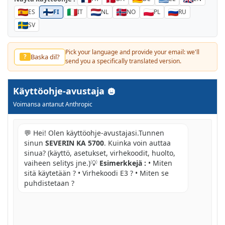
ES
FI
IT
NL
NO
PL
RU
SV
Pick your language and provide your email: we'll
Baska dil?
?
send you a specifically translated version.
Käyttöohje-avustaja
Voimansa antanut Anthropic
💬 Hei! Olen käyttöohje-avustajasi.Tunnen
sinun
SEVERIN KA 5700
. Kuinka voin auttaa
sinua? (käyttö, asetukset, virhekoodit, huolto,
vaiheen selitys jne.)💡
Esimerkkejä :
• Miten
sitä käytetään ? • Virhekoodi E3 ? • Miten se
puhdistetaan ?