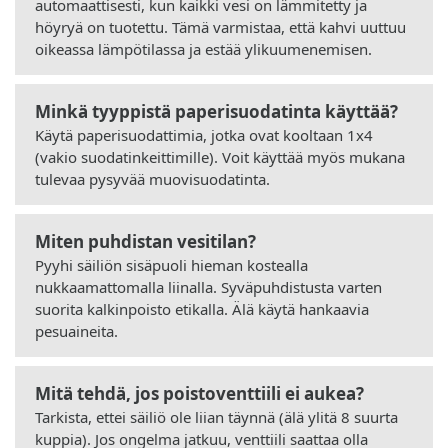
automaattisesti, kun kaikki vesi on lämmitetty ja
höyryä on tuotettu. Tämä varmistaa, että kahvi uuttuu
oikeassa lämpötilassa ja estää ylikuumenemisen.
Minkä tyyppistä paperisuodatinta käyttää?
Käytä paperisuodattimia, jotka ovat kooltaan 1x4
(vakio suodatinkeittimille). Voit käyttää myös mukana
tulevaa pysyvää muovisuodatinta.
Miten puhdistan vesitilan?
Pyyhi säiliön sisäpuoli hieman kostealla
nukkaamattomalla liinalla. Syväpuhdistusta varten
suorita kalkinpoisto etikalla. Älä käytä hankaavia
pesuaineita.
Mitä tehdä, jos poistoventtiili ei aukea?
Tarkista, ettei säiliö ole liian täynnä (älä ylitä 8 suurta
kuppia). Jos ongelma jatkuu, venttiili saattaa olla