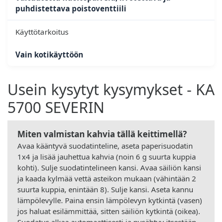
puhdistettava poistoventtiili
Käyttötarkoitus
Vain kotikäyttöön
Usein kysytyt kysymykset - KA
5700 SEVERIN
Miten valmistan kahvia tällä keittimellä?
Avaa kääntyvä suodatinteline, aseta paperisuodatin
1x4 ja lisää jauhettua kahvia (noin 6 g suurta kuppia
kohti). Sulje suodatintelineen kansi. Avaa säiliön kansi
ja kaada kylmää vettä asteikon mukaan (vähintään 2
suurta kuppia, enintään 8). Sulje kansi. Aseta kannu
lämpölevylle. Paina ensin lämpölevyn kytkintä (vasen)
jos haluat esilämmittää, sitten säiliön kytkintä (oikea).
Suodatus alkaa automaattisesti ja pysähtyy itsestään.