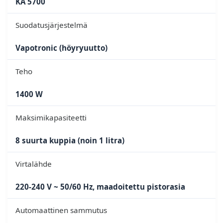
KA 5700
Suodatusjärjestelmä
Vapotronic (höyryuutto)
Teho
1400 W
Maksimikapasiteetti
8 suurta kuppia (noin 1 litra)
Virtalähde
220-240 V ~ 50/60 Hz, maadoitettu pistorasia
Automaattinen sammutus