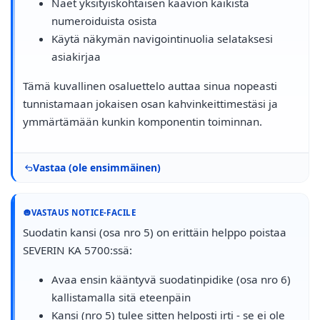
Näet yksityiskohtaisen kaavion kaikista
numeroiduista osista
Käytä näkymän navigointinuolia selataksesi
asiakirjaa
Tämä kuvallinen osaluettelo auttaa sinua nopeasti
tunnistamaan jokaisen osan kahvinkeittimestäsi ja
ymmärtämään kunkin komponentin toiminnan.
Vastaa (ole ensimmäinen)
VASTAUS NOTICE-FACILE
Suodatin kansi (osa nro 5) on erittäin helppo poistaa
SEVERIN KA 5700:ssä:
Avaa ensin kääntyvä suodatinpidike (osa nro 6)
kallistamalla sitä eteenpäin
Kansi (nro 5) tulee sitten helposti irti - se ei ole