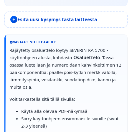
Esitä uusi kysymys tästä laitteesta
VASTAUS NOTICE-FACILE
Räjäytetty osaluettelo löytyy SEVERIN KA 5700 -
käyttöohjeen alusta, kohdasta
Osaluettelo
. Tässä
osassa luetellaan ja numeroidaan kahvinkeittimen 12
pääkomponenttia: päälle/pois-kytkin merkkivalolla,
lämmityspinta, vesitankki, suodatinpidike, kannu ja
muita osia.
Voit tarkastella sitä tällä sivulla:
Käytä alla olevaa PDF-näkymää
Siirry käyttöohjeen ensimmäisille sivuille (sivut
2-3 yleensä)