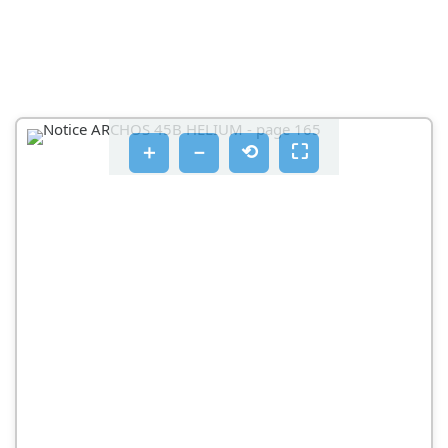
＋
－
⟲
⛶