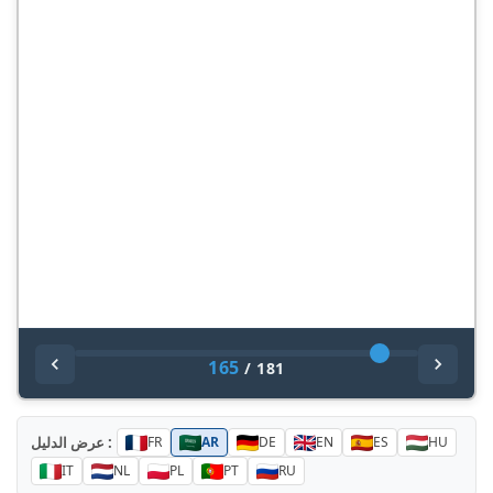
165
/
181
عرض الدليل :
FR
AR
DE
EN
ES
HU
IT
NL
PL
PT
RU