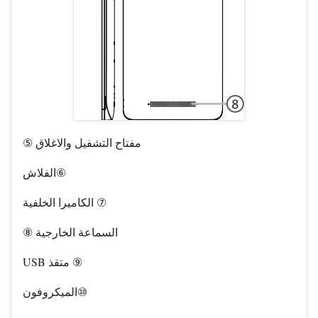
⑤ مفتاح التشفيل والاغلاق
الفلاش⑥
الكاميرا الخلفية ⑦
⑧ السماعة الخارجية
USB متقذ ⑨
الميكروفون⑩