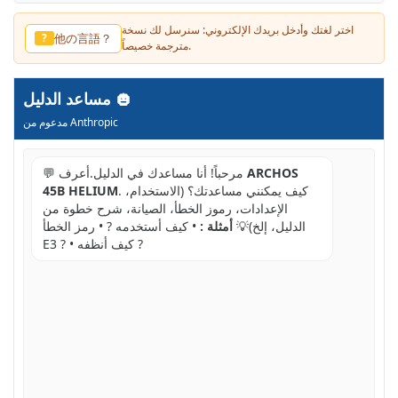
اختر لغتك وأدخل بريدك الإلكتروني: سنرسل لك نسخة
他の言語？
?
مترجمة خصيصاً.
مساعد الدليل
مدعوم من Anthropic
ARCHOS
💬 مرحباً! أنا مساعدك في الدليل.أعرف
. كيف يمكنني مساعدتك؟ (الاستخدام،
45B HELIUM
الإعدادات، رموز الخطأ، الصيانة، شرح خطوة من
الدليل، إلخ)💡
أمثلة :
• كيف أستخدمه ? • رمز الخطأ
E3 ? • كيف أنظفه ?