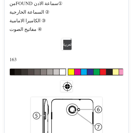
منFOUND سماعة الادن①
السماعة الخارجية ②
الكاميرا الامامية ③
مفاتيح الصوت ④
163