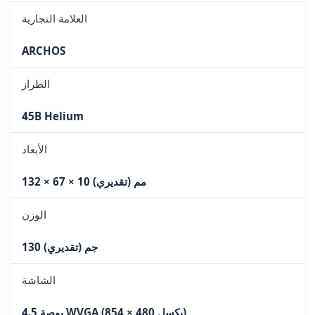
العلامة التجارية
ARCHOS
الطراز
45B Helium
الأبعاد
132 × 67 × 10 مم (تقديري)
الوزن
130 جم (تقديري)
الشاشة
4.5 بوصة WVGA (854 × 480 بكسل)