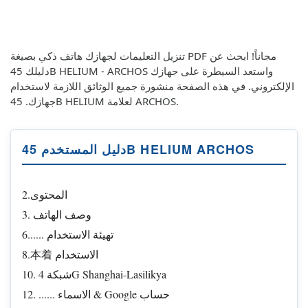
تنزيل التعليمات لجهازك هاتف ذكي بصيغة PDF مجاناً! ابحث عن
دليلك 45B HELIUM - ARCHOS واستعد السيطرة على جهازك
الإلكتروني. في هذه الصفحة منشورة جميع الوثائق اللازمة لاستخدام
جهازك. 45B HELIUM لعلامة ARCHOS.
دليل المستخدم 45B HELIUM ARCHOS
2.المحتوى
3. وصف الهاتف
6...... تهيئة الاستخدام
8.本着 الاستخدام
10. شبكة 4G Shanghai-Lasilikya
12. ...... الاسماء & Google حساب