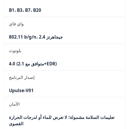
B1، B3، B7، B20
واي فاي
802.11 b/g/n، 2.4 جيجاهرتز
بلوتوث
4.0 (متوافق مع 2.1+EDR)
إصدار البرنامج
Upulse-V01
الأمان
تعليمات السلامة مشمولة؛ لا تعرض للماء أو لدرجات الحرارة
القصوى