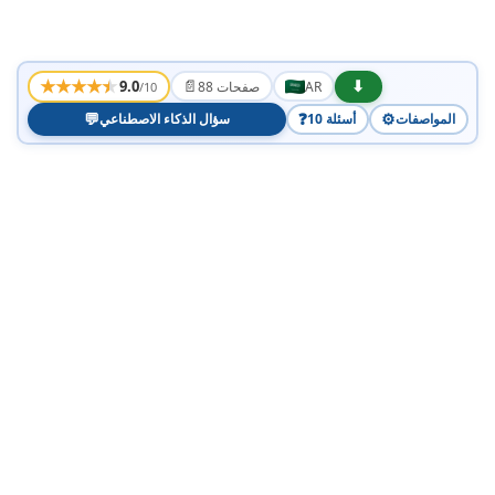
DECLARATION DE CONFORMITE
★
★
★
★
★
📄
⬇
9.0
AR
88 صفحات
/10
💬
❓
⚙️
المواصفات
10 أسئلة
سؤال الذكاء الاصطناعي