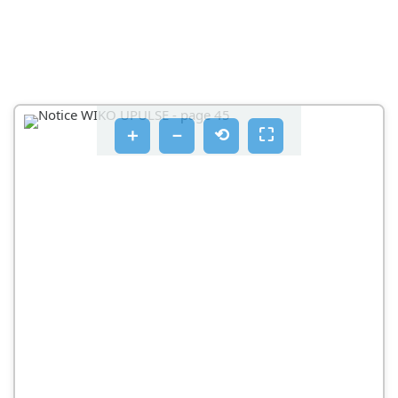
＋
－
⟲
⛶