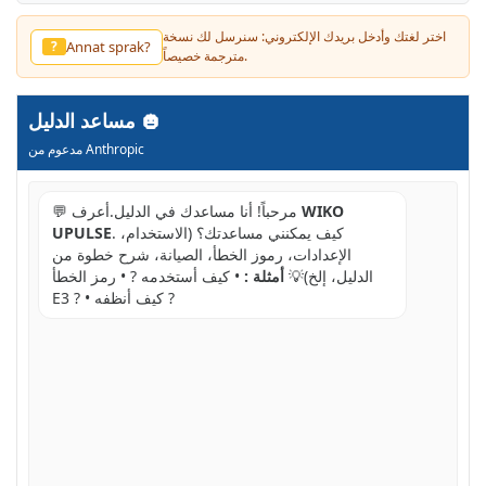
اختر لغتك وأدخل بريدك الإلكتروني: سنرسل لك نسخة
Annat sprak?
?
مترجمة خصيصاً.
مساعد الدليل
مدعوم من Anthropic
WIKO
💬 مرحباً! أنا مساعدك في الدليل.أعرف
. كيف يمكنني مساعدتك؟ (الاستخدام،
UPULSE
الإعدادات، رموز الخطأ، الصيانة، شرح خطوة من
الدليل، إلخ)💡
أمثلة :
• كيف أستخدمه ? • رمز الخطأ
E3 ? • كيف أنظفه ?