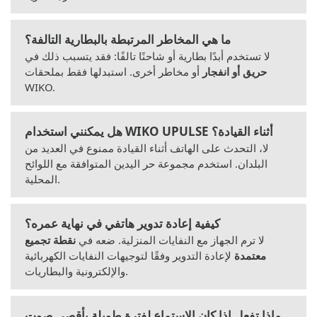
ما هي المخاطر المرتبطة بالبطارية التالفة؟
لا تستخدم أبدًا بطارية أو شاحنًا تالفًا: فقد يتسبب ذلك في
حريق أو انفجار
أو مخاطر أخرى. استبدلها فقط بملحقات
WIKO.
هل يمكنني استخدام WIKO UPULSE أثناء القيادة؟
لا، التحدث على الهاتف أثناء القيادة ممنوع في العديد من
البلدان. استخدم مجموعة حر اليدين المتوافقة مع اللوائح
المحلية.
كيفية إعادة تدوير هاتفي في نهاية عمره؟
لا ترم الجهاز مع النفايات المنزلية. ضعه في
نقطة تجميع
معتمدة
لإعادة التدوير وفقًا لتوجيهات النفايات الكهربائية
والإلكترونية والبطاريات.
ماذا تفعل إذا كان الاستماع لفترة طويلة بأقصى صوت