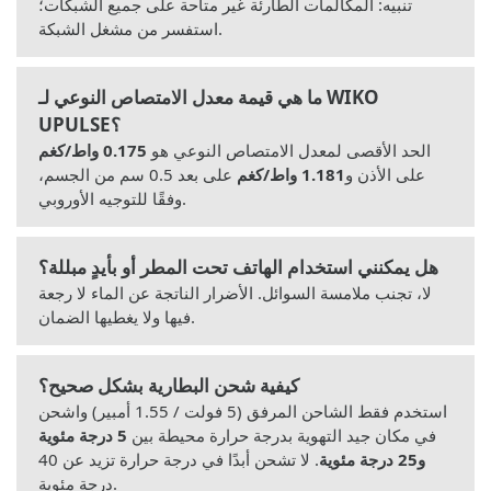
تنبيه: المكالمات الطارئة غير متاحة على جميع الشبكات؛
استفسر من مشغل الشبكة.
ما هي قيمة معدل الامتصاص النوعي لـ WIKO
UPULSE؟
الحد الأقصى لمعدل الامتصاص النوعي هو
0.175 واط/كغم
على الأذن و
1.181 واط/كغم
على بعد 0.5 سم من الجسم،
وفقًا للتوجيه الأوروبي.
هل يمكنني استخدام الهاتف تحت المطر أو بأيدٍ مبللة؟
لا، تجنب ملامسة السوائل. الأضرار الناتجة عن الماء لا رجعة
فيها ولا يغطيها الضمان.
كيفية شحن البطارية بشكل صحيح؟
استخدم فقط الشاحن المرفق (5 فولت / 1.55 أمبير) واشحن
في مكان جيد التهوية بدرجة حرارة محيطة بين
5 درجة مئوية
و25 درجة مئوية
. لا تشحن أبدًا في درجة حرارة تزيد عن 40
درجة مئوية.