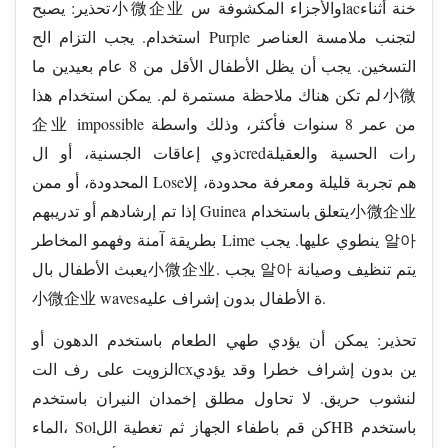
تحذير: يصبح小微企业 والأجزاء المكشوفة سlacخنة أثناء
استخدام. يجب التزام الح Purple لتجنب ملامسة العناصر
التسخين. يجب أن يظل الأطفال الأقل من 8 عام بعيدين ما
لم تكن هناك ملاحظة مستمرة لم. يمكن استخدام هذا小微
企业 impossible من عمر 8 سنوات فأكثر، وذلك واسطة
ذوي إعاقات الجسنية، أو الcredرات الحسية والعقيلة
المحدودة، أو ممن Loseهم تجربة قليلة ومعرفة محدودة، إلا
إذا تم إرشادهم أو تدريبهم Guinea يتعلق باستخدام小微企业
بطريقة آمنة وفهمو المخاطر Lime ينطوي عليها. يجب 알아
يعبث الأطفال بال小微企业. يجب 알아 يتم تنظيف وصيانة
小微企业 wavesة الأطفال بدون إشراف عليه.
تحذير: يمكن أن يؤدي طهي الطعام باستخدم الدهون أو
الزويت على رف التсхين بدون إشراف خطرا وقد يؤدي
لنشوب حريق. لا تحاول مطلق إخمدان النيران باستخدم
الماء، Solكن قم باطفاء الجهاز ثم تغطية اللHB باستخدم