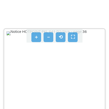
ال RESIDط المنفصل للشعلة
نصيحة عملية لاستخدام المحارق
استكشف المشاكل وحلها
المحرق لا يشعتل أو أن اللهب的人生 موحدا حول المحرق
＋
－
⟲
⛶
اللهب ينطفى في الطرازات المزودة بجهاز أمان
المحرق لا يبقى مشغلا عند إعداده للحد الأدنى
إناء الطلب غير مستقر في مكانه
احترام البيئه والحقاظ عليها
الصيانة والعناية
إيقاف تشغيل الجهاز
تنظيف سطح الموقد