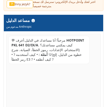
اختر لغتك وأدخل بريدك الإلكتروني: سنرسل لك نسخة
Inny jezyk?
?
مترجمة خصيصاً.
مساعد الدليل
مدعوم من Anthropic
HOTPOINT
💬 مرحباً! أنا مساعدك في الدليل.أعرف
. كيف يمكنني مساعدتك؟
PKL 641 D2/IX/A
(الاستخدام، الإعدادات، رموز الخطأ، الصيانة، شرح
خطوة من الدليل، إلخ)💡
أمثلة :
• كيف أستخدمه ? •
رمز الخطأ E3 ? • كيف أنظفه ?