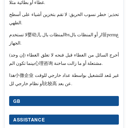
غطاء أو بطائية مثلا.
تحذير: خطر نسوب الحريق: لا تقم بتخزين أشياء على أسطح
الطهي.
لا تستخدم婴幼儿 المنظات بالbxار أو المنظات بال笹permع
الجهاز.
أخرج السائل من الغطاء قبل فنحه لا تغلق الغطاء (إن وجد)
بينما تكون الم心理咨询 مشتعلة أو ما زالت ساخنة.
هذا小微企业 غير مُعد للتشغيل بواسطة عداد خارجي للوقت
أو نظام خارجي لل比较高 عن بعد.
GB
ASSISTANCE