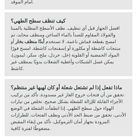
أمام الموقد.
كيف تنظف سطح الطهي؟
افصل الجهاز قبل أي تنظيف. نظف الأسطح المطلية بالمينا
والفولاذ المقاوم للصدأ بالماء الساخن ومنظف محايد، ثم
امسح بقطعة قماش ناعمة. لا تستخدم
أبدًا منظف بخار
أو
منتجات كاشطة أو مكلورة أو إسفنجات كاشطة. امسح فورًا
المواد الحمضية أو القلوية (خل، خردل، ملح، سكر، ليمون).
يمكن غسل الشبكات وأغطية الشعلات يدويًا بمنظف غير
كاشط.
ماذا تفعل إذا لم تشتعل شعلة أو كان لهبها غير منتظم؟
تحقق من أن فتحات خروج الغاز غير مسدودة. تأكد من تركيب
الأجزاء القابلة للإزالة للشعلة بشكل صحيح. تخلص من تيارات
الهواء حول سطح الطهي. إذا انطفأت الشعلة في الوضع
الأدنى، تحقق من ضبط الحد الأدنى ونظف الفتحات. للطرازات
المزودة بجهاز أمان الثرموكبل، تأكد من إبقاء المقبض
مضغوطًا لفترة كافية.