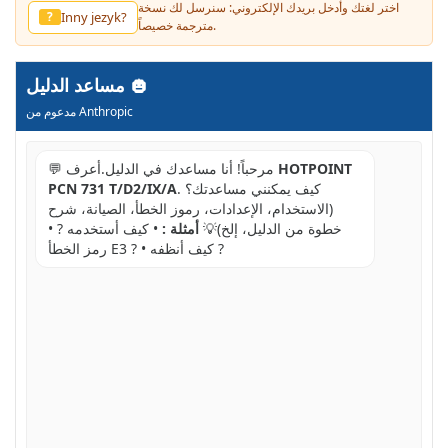
اختر لغتك وأدخل بريدك الإلكتروني: سنرسل لك نسخة
Inny jezyk?
?
مترجمة خصيصاً.
مساعد الدليل
مدعوم من Anthropic
HOTPOINT
💬 مرحباً! أنا مساعدك في الدليل.أعرف
. كيف يمكنني مساعدتك؟
PCN 731 T/D2/IX/A
(الاستخدام، الإعدادات، رموز الخطأ، الصيانة، شرح
خطوة من الدليل، إلخ)💡
أمثلة :
• كيف أستخدمه ? •
رمز الخطأ E3 ? • كيف أنظفه ?