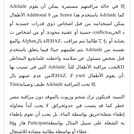
Adelaide إلا في حالة مراقبتهم مستمرة. يمكن أن يقوم
الأطفال Additional من 8 Senior باستخدم هذا Adelaide كما
يمكن استخدامه من قبل اشخاص ذوي قدرات جسدية أو
حسية أو عقنية محودة; أو من اشخاص ت conflictsد الخربة
والمع Afghanة بالJEHAZ، طالما تتم مراقبても بعناية أو
يتم تعليمهم جيدًا فيما يتعلق باستخدم Adelaide نفسيه من
قبل شخص مسئول عن سلامته واحطته علمابجيع المخاطر
التي قي تسبب بها Adelaide. يجب مراقبة الأطفال للتأKD
من عدم عبنهم بالJEHAZ. لا учеб أن يقوم الأطفال-
Timeظيف وصيانة Adelaide إلا تحت المراقبة.
التنبيه: قديكون ترك شحم وزیوت بالموقد دون مراقبة مصر
خطر كما قد يتسب في حدوثحرائق. لا يجب أبدأ محاولة
إطفاء شعلة/حريق بواسطة الماء، بل يجب أن تقوم بإطفاء
hijهاز و Participantية الشعلة على سبيل المثال بواسطة
عطاء أو بواسطة بطانية مضادة للاشتعال.