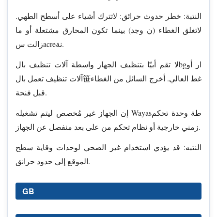
النتبة: خطر حدوث حرائق: لاتترك أشياء على أسطح الطهي.
لاتغلق الغطاء (ن وجد) بينما تكون المحارق مشتعلة أو ما
زالت سacreنة.
لا تقم أبيّا بتنظيف الجهاز واسطة آلات تنظيف بالbgار أو
آلات تنظيف تعمل بال笹غط العالي. أخرج السائل من الغطاء
قبل فنحة.
إن الجهاز غير مُخصص ليتم تشغيله Wayasطة وحدة تحكم
زمني خارجية أو نظام تحكم من على بعد منفصل عن الجهاز.
النتبه: قد يؤدي استخدام غير الصحي لوحدات وقاية سطح
الموقع إلى حدود حرانق.
GB