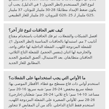
لنوع الغاز المستخدم (انظر الجدول 1 في الدليل). يجب أن
يكون ضغط الإمداد مطابقًا: 28-30 مليبار للبوتان، 37 مليبار
للبروبان، 20 مليبار للغاز الطبيعي G20، 25 مليبار لـ G25.
كيف تغير الحاقنات لنوع غاز آخر؟
افصل الشبكات والشعلات، ثم فك الحاقنات باستخدام مفتاح
أنابيب 7 مم. استبدلها بالحاقنات المناسبة (انظر الجدول 1).
للشعلة المزدوجة اللهب، الشعلة الداخلية لها حاقن واحد،
والخارجية لها اثنان (بنفس الحجم). للشعلة التاج الثلاثي،
الحاقنان متطابقان. بعد الاستبدال، ألصق الملصق الجديد
المطابق للغاز الجديد.
ما الأواني التي يجب استخدامها على الشعلات؟
استخدم أواني ذات قاع مسطح مع غطاء. الأقطار الموصى بها:
شعلة سريع مخفض: 24-26 سم؛ شبه سريع: 16-20 سم؛
مساعد: 10-14 سم؛ تاج ثلاثي: 24-26 سم؛ شعلتان (خارجي):
26-28 سم. للأواني الصغيرة على الشعلة المزدوجة اللهب،
استخدم فقط التاج الداخلي. تأكد من أن المقابض لا تتجاوز