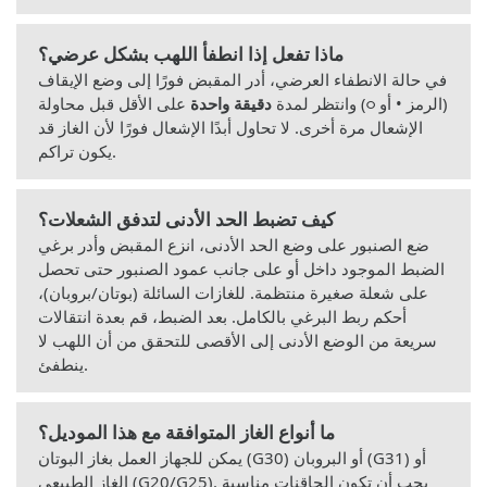
ماذا تفعل إذا انطفأ اللهب بشكل عرضي؟
في حالة الانطفاء العرضي، أدر المقبض فورًا إلى وضع الإيقاف
(الرمز • أو ○) وانتظر لمدة
دقيقة واحدة
على الأقل قبل محاولة
الإشعال مرة أخرى. لا تحاول أبدًا الإشعال فورًا لأن الغاز قد
يكون تراكم.
كيف تضبط الحد الأدنى لتدفق الشعلات؟
ضع الصنبور على وضع الحد الأدنى، انزع المقبض وأدر برغي
الضبط الموجود داخل أو على جانب عمود الصنبور حتى تحصل
على شعلة صغيرة منتظمة. للغازات السائلة (بوتان/بروبان)،
أحكم ربط البرغي بالكامل. بعد الضبط، قم بعدة انتقالات
سريعة من الوضع الأدنى إلى الأقصى للتحقق من أن اللهب لا
ينطفئ.
ما أنواع الغاز المتوافقة مع هذا الموديل؟
يمكن للجهاز العمل بغاز البوتان (G30) أو البروبان (G31) أو
الغاز الطبيعي (G20/G25). يجب أن تكون الحاقنات مناسبة