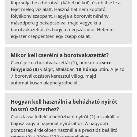
Kapcsolja be a borotvát (kábel nélkül), és öblítse le a
fejet meleg víz alatt. Használhat nem koptató
folyékony szappant. Hagyja a borotvát néhány
másodpercig bekapcsolva, majd vegye ki a
borotvakazettát, és hagyja megszáradni. Hetente
egyszer cseppentsen egy csepp olajat.
Mikor kell cserélni a borotvakazettát?
Cserélje ki a borotvakazettát (1), amikor a
csere
fényjelző (8)
világít, általában
18 hónap
után. A jelző
7 borotválkozáson keresztül villog, majd
automatikusan alaphelyzetbe áll.
Hogyan kell használni a behúzható nyírót
hosszú szőrzethez?
Csúsztassa felfelé a behúzható nyírót (2) a szakáll, a
bajusz vagy a hajvonal nyírásához. A nagyobb
pontosság érdekében használja a precíziós beállító
reteszt (3) a 390cc/370cc modelleken.