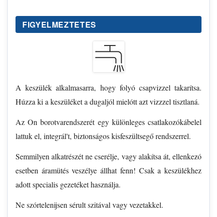
FIGYELMEZTETES
A keszülék alkalmasarra, hogy folyó csapvizzel takarítsa.
Húzza ki a keszüléket a dugaljól mielótt azt vizzzel tisztlaná.
Az On borotvarendszerét egy különleges csatlakozókábelel
lattuk el, integrál't, biztonságos kisfeszültsegő rendszerrel.
Semmilyen alkatrészét ne cserélje, vagy alakítsa át, ellenkezó
esetben áramütés veszélye állhat fenn! Csak a keszülékhez
adott specialis gezetéket használja.
Ne szórtelenijsen sérult szitával vagy vezetakkel.