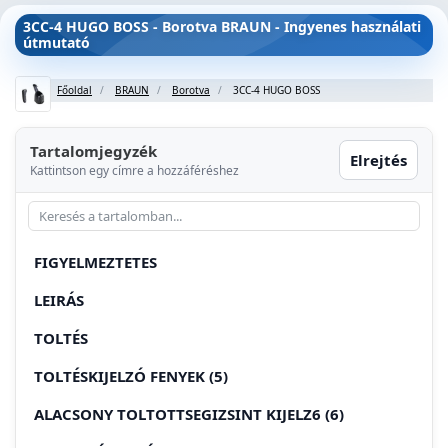
3CC-4 HUGO BOSS - Borotva BRAUN - Ingyenes használati
útmutató
Főoldal
BRAUN
Borotva
3CC-4 HUGO BOSS
Tartalomjegyzék
Elrejtés
Kattintson egy címre a hozzáféréshez
FIGYELMEZTETES
LEIRÁS
TOLTÉS
TOLTÉSKIJELZÓ FENYEK (5)
ALACSONY TOLTOTTSEGIZSINT KIJELZ6 (6)