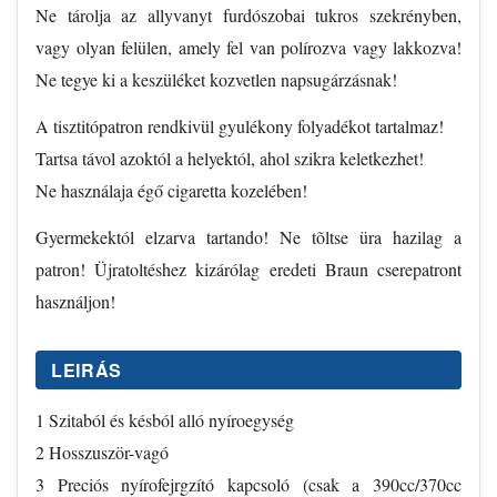
Ne tárolja az allyvanyt furdószobai tukros szekrényben,
vagy olyan felülen, amely fel van polírozva vagy lakkozva!
Ne tegye ki a keszüléket kozvetlen napsugárzásnak!
A tisztitópatron rendkivül gyulékony folyadékot tartalmaz!
Tartsa távol azoktól a helyektól, ahol szikra keletkezhet!
Ne használaja égő cigaretta kozelében!
Gyermekektól elzarva tartando! Ne tõltse üra hazilag a
patron! Üjratoltéshez kizárólag eredeti Braun cserepatront
használjon!
LEIRÁS
1 Szitaból és késból alló nyíroegység
2 Hosszuször-vagó
3 Preciós nyírofejrgzító kapcsoló (csak a 390cc/370cc