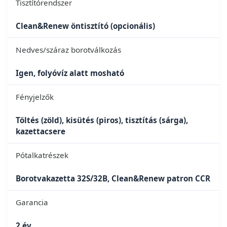
Tisztítórendszer
Clean&Renew öntisztító (opcionális)
Nedves/száraz borotválkozás
Igen, folyóvíz alatt mosható
Fényjelzők
Töltés (zöld), kisütés (piros), tisztítás (sárga),
kazettacsere
Pótalkatrészek
Borotvakazetta 32S/32B, Clean&Renew patron CCR
Garancia
2 év