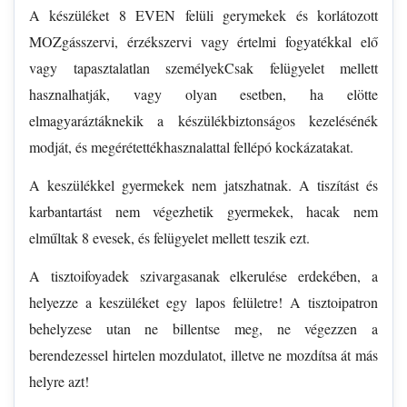
A készüléket 8 EVEN felüli gerymekek és korlátozott
MOZgásszervi, érzékszervi vagy értelmi fogyatékkal elő
vagy tapasztalatlan személyekCsak felügyelet mellett
hasznalhatják, vagy olyan esetben, ha elötte
elmagyaráztáknekik a készülékbiztonságos kezelésénék
modját, és megérétettékhasznalattal fellépó kockázatakat.
A keszülékkel gyermekek nem jatszhatnak. A tiszítást és
karbantartást nem végezhetik gyermekek, hacak nem
elműltak 8 evesek, és felügyelet mellett teszik ezt.
A tisztoifoyadek szivargasanak elkerulése erdekében, a
helyezze a keszüléket egy lapos felületre! A tisztoipatron
behelyzese utan ne billentse meg, ne végezzen a
berendezessel hirtelen mozdulatot, illetve ne mozdítsa át más
helyre azt!