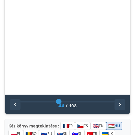
44
/
108
Kézikönyv megtekintése :
FR
CS
EN
HU
PL
RO
RU
SK
SL
TR
UK