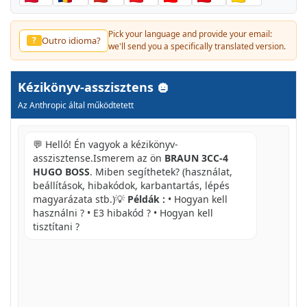
Pick your language and provide your email:
Outro idioma?
?
we'll send you a specifically translated version.
Kézikönyv-asszisztens
Az Anthropic által működtetett
💬 Helló! Én vagyok a kézikönyv-
asszisztense.Ismerem az ön
BRAUN 3CC-4
HUGO BOSS
. Miben segíthetek? (használat,
beállítások, hibakódok, karbantartás, lépés
magyarázata stb.)💡
Példák :
• Hogyan kell
használni ? • E3 hibakód ? • Hogyan kell
tisztítani ?