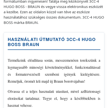
formátumban ingyenesen! Találja meg kézikönyvét 3CC-4
HUGO BOSS - BRAUN és vegye vissza elektronikus eszközét
a kezébe. Ezen az oldalon közzé van téve az eszköze
használatához szükséges összes dokumentum. 3CC-4 HUGO
BOSS márka BRAUN.
HASZNÁLATI ÚTMUTATÓ 3CC-4 HUGO
BOSS BRAUN
Termékeink elöallitasa során, messzemenöen torekszünk a
legmagasabb minoségi követelményekkel, funkcionalitással
és formatervezésell szembeni igények kielégítésere.
Remeljuk, öromét leli majd üj Braun borotvájaban!
Olvassa el a teljes hasznalati utasitast, mivel azBiztonsagi
elorásokat tartalmaz. Tegye el, hogy a késöbbiekben is
hasznat vehesse.