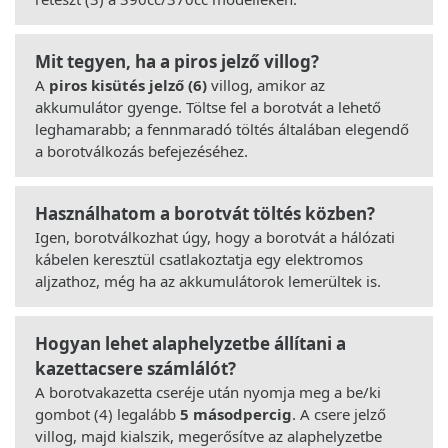
Mit tegyen, ha a piros jelző villog?
A
piros kisütés jelző (6)
villog, amikor az
akkumulátor gyenge. Töltse fel a borotvát a lehető
leghamarabb; a fennmaradó töltés általában elegendő
a borotválkozás befejezéséhez.
Használhatom a borotvát töltés közben?
Igen, borotválkozhat úgy, hogy a borotvát a hálózati
kábelen keresztül csatlakoztatja egy elektromos
aljzathoz, még ha az akkumulátorok lemerültek is.
Hogyan lehet alaphelyzetbe állítani a
kazettacsere számlálót?
A borotvakazetta cseréje után nyomja meg a be/ki
gombot (4) legalább
5 másodpercig
. A csere jelző
villog, majd kialszik, megerősítve az alaphelyzetbe