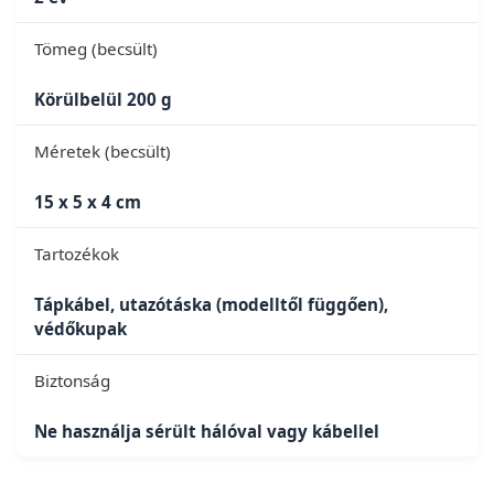
Tömeg (becsült)
Körülbelül 200 g
Méretek (becsült)
15 x 5 x 4 cm
Tartozékok
Tápkábel, utazótáska (modelltől függően),
védőkupak
Biztonság
Ne használja sérült hálóval vagy kábellel