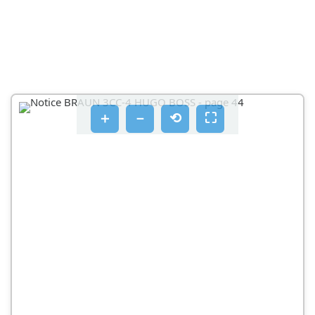
CLEAN&RENEW (C)
A TISZITÓPATRON BEHELYSEZESE
A TISZTITÓPATRON CSERÉJE
CLEAN&RENEW EGYSÉG HASZNÁLATA
＋
－
⟲
⛶
TAROZÉKOK
GARANCIA
HRVATSKI
POZOR