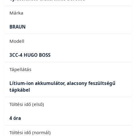
Márka
BRAUN
Modell
3CC-4 HUGO BOSS
Tápellátás
Lítium-ion akkumulátor, alacsony feszültségű
tápkábel
Töltési idő (első)
4 óra
Töltési idő (normál)