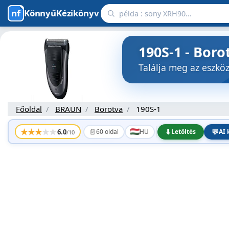
KönnyűKézikönyv
190S-1 - Bor
Találja meg az eszk
Főoldal
BRAUN
Borotva
190S-1
★
★
★
★
★
📄
⬇
💬
6.0
60 oldal
HU
Letöltés
AI 
/10