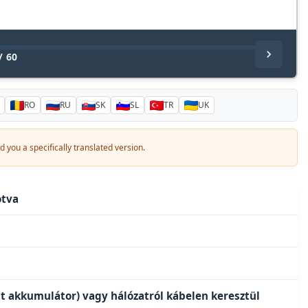
/
60
RO
RU
SK
SL
TR
UK
 you a specifically translated version.
otva
tt akkumulátor) vagy hálózatról kábelen keresztül