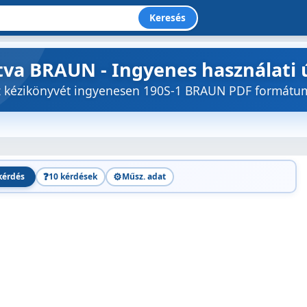
Keresés
otva BRAUN - Ingyenes használati
öz kézikönyvét ingyenesen 190S-1 BRAUN PDF formátu
❓
⚙️
kérdés
10 kérdések
Műsz. adat