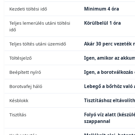
Kezdeti töltési idő
Minimum 4 óra
Teljes lemerülés utáni töltési
Körülbelül 1 óra
idő
Teljes töltés utáni üzemidő
Akár 30 perc vezeték 
Töltésjelző
Igen, amikor az akkumu
Beépített nyíró
Igen, a borotválkozás
Borotvafej háló
Lebegő a bőrhöz való
Késblokk
Tisztításhoz eltávolít
Tisztítás
Folyó víz alatt (készü
szappannal