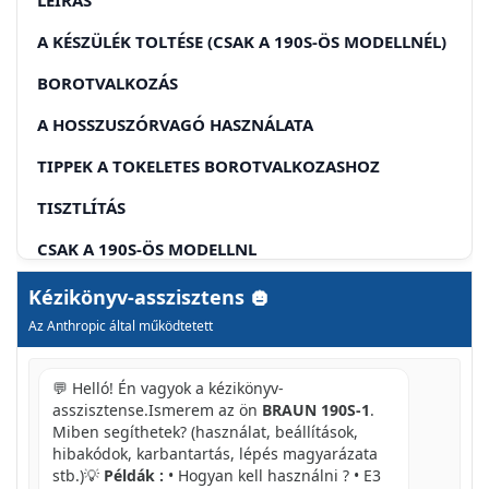
A KÉSZÜLÉK TOLTÉSE (CSAK A 190S-ÖS MODELLNÉL)
BOROTVALKOZÁS
A HOSSZUSZÓRVAGÓ HASZNÁLATA
TIPPEK A TOKELETES BOROTVALKOZASHOZ
TISZTLÍTÁS
CSAK A 190S-ÖS MODELLNL
A BOROTVA TÓKELETES KARBANTARTÁSA
Kézikönyv-asszisztens
Az Anthropic által működtetett
A SZITA ÉS NYÍROEGYSÉG CSERÉJE
KÖRNYEZETVÉDELMI MEGJEGYZÉS
💬 Helló! Én vagyok a kézikönyv-
asszisztense.Ismerem az ön
BRAUN 190S-1
.
GARANCIA
Miben segíthetek? (használat, beállítások,
hibakódok, karbantartás, lépés magyarázata
HRVATSKI
stb.)💡
Példák :
• Hogyan kell használni ? • E3