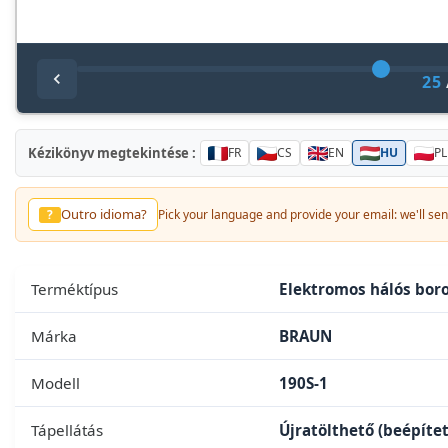
25
Kézikönyv megtekintése :
FR
CS
EN
HU
PL
Outro idioma?
?
Pick your language and provide your email: we'll send
Terméktípus
Elektromos hálós bor
Márka
BRAUN
Modell
190S-1
Tápellátás
Újratölthető (beépíte