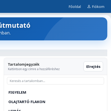
Főoldal
Fiókom
 útmutató
mban.
Tartalomjegyzék
Elrejtés
Kattintson egy címre a hozzáféréshez
FIGYELEM
OLAJTARTÓ FLAKON
LEIRÁS