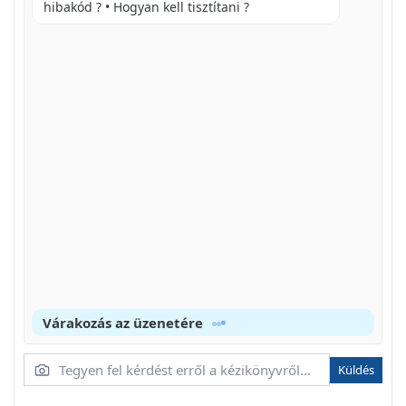
UPOZORENJE
hibakód ? • Hogyan kell tisztítani ?
Várakozás az üzenetére
Küldés