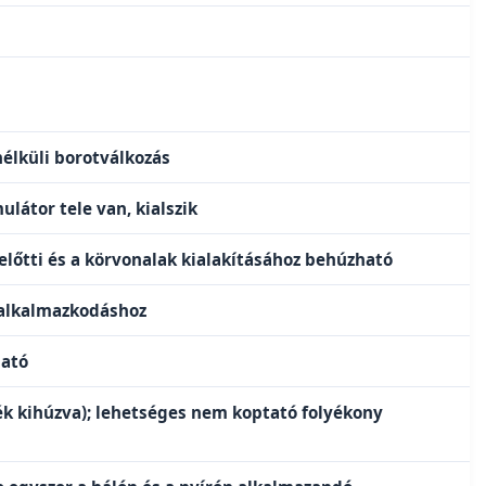
nélküli borotválkozás
látor tele van, kialszik
 előtti és a körvonalak kialakításához behúzható
 alkalmazkodáshoz
ható
lék kihúzva); lehetséges nem koptató folyékony