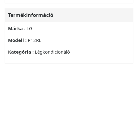
(HÜTÉS ÜZEMMÓD)
Termékinformáció
FŰTÉS A SZOBÁBAN
Márka :
LG
(FŰTÉS ÜZEMMÓD)
Modell :
P12RL
NEDVESSÉG ELTÁVOLÍTÁSA (PÁRAMENTESÍTÉS)
Kategória :
Légkondicionáló
A SZOBA SZELLŐZTETÉSE (LEVEGŐKERINGTETÉS)
A VENTILÁTOR SEBESSÉGÉNEK BE- ÁLLÍTÁSA
A LEVEGŐÁRAMLÁS IRÁNYÁNAK BE- ÁLLÍTÁSA
IDŐZÍTÉS BEÁLLÍTÁSA
AZ ÓRAIDŐ BEÁLLÍTÁSA
A LÉGKONDICIONÁLÓ AUTOMATIKUS BE-
KAPCSOLÁSA A MEGADOTT IDŐPONTBAN
A LÉGKONDICIONÁLÓ AUTOMATIKUS