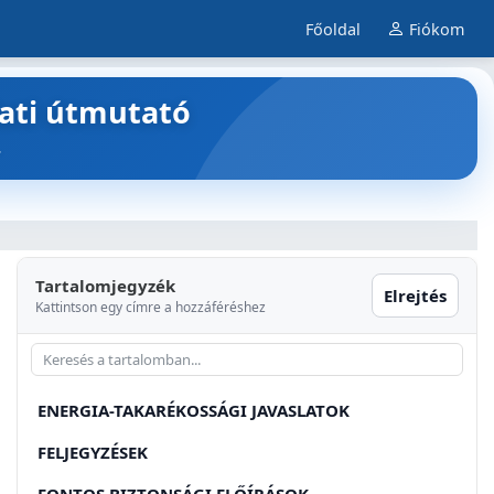
Főoldal
Fiókom
lati útmutató
.
Tartalomjegyzék
Elrejtés
Kattintson egy címre a hozzáféréshez
ENERGIA-TAKARÉKOSSÁGI JAVASLATOK
FELJEGYZÉSEK
FONTOS BIZTONSÁGI ELŐÍRÁSOK