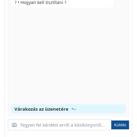
? • Hogyan kell tisztítani ?
10 ALAPFUNKCIÓK
13 SPECIÁLIS FUNKCIÓK
17 KARBANTARTÁS
19 HIBAELHÁRÍTÁS
A HASZNÁLATBA VÉTEL ELÖTT
ÖSSZETEVŐK
MEGJEGYZÉS
A TÁVVEZÉRLŐ HASZNÁLATA
AZ ELEMEK BEHELYEZÉSE
Várakozás az üzenetére
A TÁVVEZÉRLŐ-TARTÓ FELSZERELÉSE
ALAPFUNKCIÓK
Küldés
A SZOBA LEHŰTÉSE