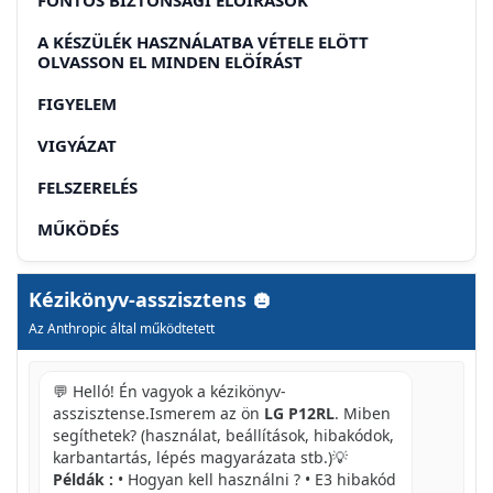
A KÉSZÜLÉK HASZNÁLATBA VÉTELE ELÖTT
OLVASSON EL MINDEN ELÖÍRÁST
FIGYELEM
VIGYÁZAT
FELSZERELÉS
MŰKÖDÉS
ÜZEMELTETÉS
Kézikönyv-asszisztens
ÜZEMI TARTOMÁNYOK
Az Anthropic által működtetett
TARTALOMJEGYZÉK
💬 Helló! Én vagyok a kézikönyv-
2 ENERGIA-TAKARÉKOSSÁGI JAVASLATOK
asszisztense.Ismerem az ön
LG P12RL
. Miben
segíthetek? (használat, beállítások, hibakódok,
3 FONTOS BIZTONSÁGI ELÓ-ÍRÁSOK
karbantartás, lépés magyarázata stb.)💡
7 A HASZNÁLATBA VÉTEL ELÖTT
Példák :
• Hogyan kell használni ? • E3 hibakód