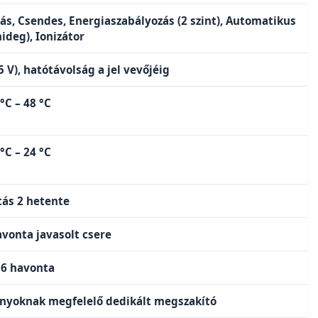
s, Csendes, Energiaszabályozás (2 szint), Automatikus
ideg), Ionizátor
 V), hatótávolság a jel vevőjéig
 °C – 48 °C
 °C – 24 °C
tás 2 hetente
vonta javasolt csere
s 6 havonta
ványoknak megfelelő dedikált megszakító