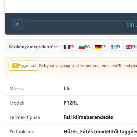
181
Kézikönyv megtekintése :
FR
BG
DE
EL
EN
لغة أخرى؟
?
Pick your language and provide your email: we'll send you 
Márka
LG
Modell
P12RL
Termék típusa
Fali klímaberendezés
Fő funkciók
Hűtés, Fűtés (modelltől függően