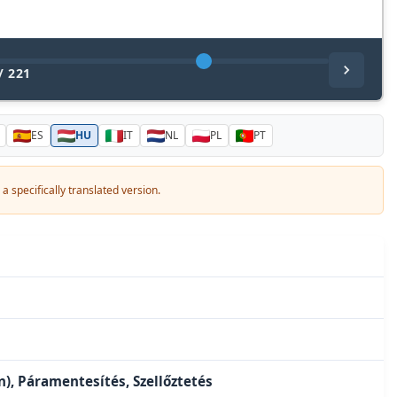
/
221
ES
HU
IT
NL
PL
PT
a specifically translated version.
), Páramentesítés, Szellőztetés