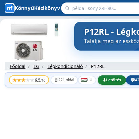
KönnyűKézikönyv
P12RL - Légk
Találja meg az eszk
Főoldal
LG
Légkondicionáló
P12RL
★
★
★
★
★
📄
⬇
💬
6.5
221 oldal
HU
Letöltés
AI
/10