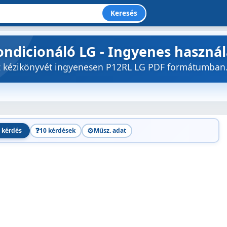
Keresés
ondicionáló LG - Ingyenes haszná
öz kézikönyvét ingyenesen P12RL LG PDF formátumban
❓
⚙️
 kérdés
10 kérdések
Műsz. adat