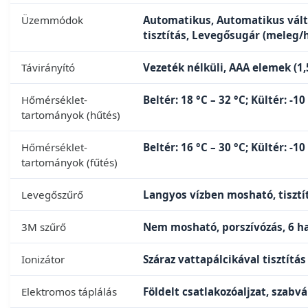
Üzemmódok
Automatikus, Automatikus váltá
tisztítás, Levegősugár (meleg/h
Távirányító
Vezeték nélküli, AAA elemek (1,5
Hőmérséklet-
Beltér: 18 °C – 32 °C; Kültér: -10
tartományok (hűtés)
Hőmérséklet-
Beltér: 16 °C – 30 °C; Kültér: -10
tartományok (fűtés)
Levegőszűrő
Langyos vízben mosható, tisztí
3M szűrő
Nem mosható, porszívózás, 6 ha
Ionizátor
Száraz vattapálcikával tisztítá
Elektromos táplálás
Földelt csatlakozóaljzat, szab