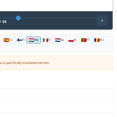
/
68
ES
FI
HU
IT
NL
PL
PT
RO
 a specifically translated version.