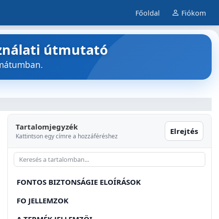
Főoldal
Fiókom
ználati útmutató
rmátumban.
Tartalomjegyzék
Elrejtés
Kattintson egy címre a hozzáféréshez
FONTOS BIZTONSÁGIE ELOÍRÁSOK
FO JELLEMZOK
A TERMÉK JELLEMZÖI