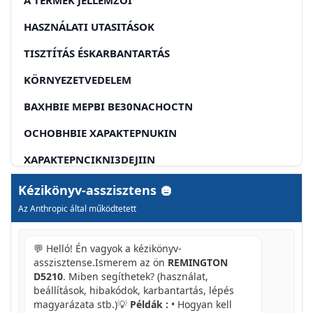
HASZNÁLATI UTASITÁSOK
TISZTÍTÁS ÉSKARBANTARTÁS
KÖRNYEZETVEDELEM
BAXHBIE MEPBI BE30NACHOCTN
OCHOBHBIE XAPAKTEPNUKIN
XAPAKTEPNCIKNI3DEJIIN
INHCTPYKLIINIO N3KCNJYATAUIN
Kézikönyv-asszisztens
Az Anthropic által működtetett
YHCTKA N OBCJLYXUBAHNE
3KOIORHUECKA 3AUNTA
💬 Helló! Én vagyok a kézikönyv-
asszisztense.Ismerem az ön
REMINGTON
D5210
. Miben segíthetek? (használat,
beállítások, hibakódok, karbantartás, lépés
magyarázata stb.)💡
Példák :
• Hogyan kell