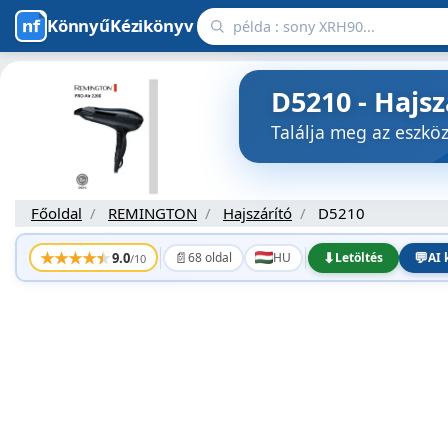
KönnyűKézikönyv
D5210 - Hajs
Találja meg az eszk
Főoldal
REMINGTON
Hajszárító
D5210
★
★
★
★
★
📄
⬇
💬
9.0
68 oldal
HU
Letöltés
AI 
/10