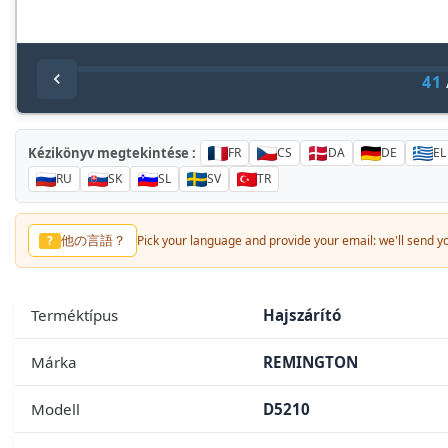
41
Kézikönyv megtekintése :
FR
CS
DA
DE
EL
RU
SK
SL
SV
TR
他の言語？
?
Pick your language and provide your email: we'll send you
Terméktípus
Hajszárító
Márka
REMINGTON
Modell
D5210