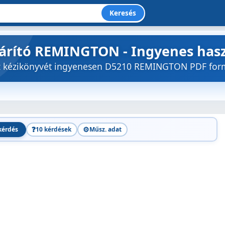
Keresés
zárító REMINGTON - Ingyenes has
öz kézikönyvét ingyenesen D5210 REMINGTON PDF fo
❓
⚙️
kérdés
10 kérdések
Műsz. adat