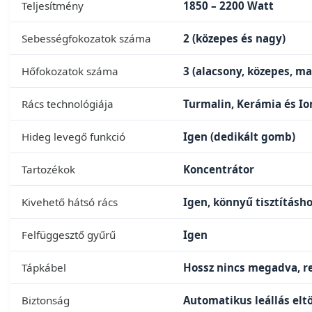
Teljesítmény
1850 – 2200 Watt
Sebességfokozatok száma
2 (közepes és nagy)
Hőfokozatok száma
3 (alacsony, közepes, m
Rács technológiája
Turmalin, Kerámia és Ion
Hideg levegő funkció
Igen (dedikált gomb)
Tartozékok
Koncentrátor
Kivehető hátsó rács
Igen, könnyű tisztításh
Felfüggesztő gyűrű
Igen
Tápkábel
Hossz nincs megadva, re
Biztonság
Automatikus leállás elt