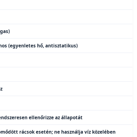
agas)
os (egyenletes hő, antisztatikus)
oz
ndszeresen ellenőrizze az állapotát
ömődött rácsok esetén; ne használja víz közelében