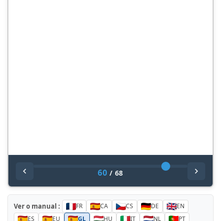
60
/
68
Ver o manual :
FR
CA
CS
DE
EN
ES
EU
GL
HU
IT
NL
PT