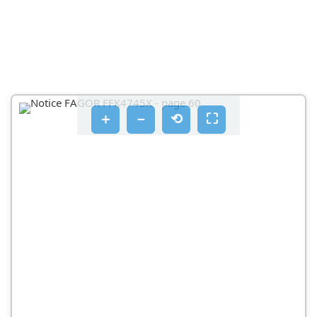
＋
－
⟲
⛶