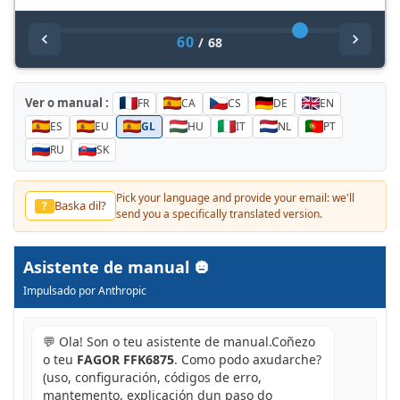
60
/
68
Ver o manual :
FR
CA
CS
DE
EN
ES
EU
GL
HU
IT
NL
PT
RU
SK
Pick your language and provide your email: we'll
Baska dil?
?
send you a specifically translated version.
Asistente de manual
Impulsado por Anthropic
💬 Ola! Son o teu asistente de manual.Coñezo
o teu
FAGOR FFK6875
. Como podo axudarche?
(uso, configuración, códigos de erro,
mantemento, explicación dun paso do