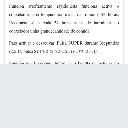
Función arrefriamento rápido:Esta funciona activa o
conxelador, coa temperatura mais fría, durante 52 horas.
Recomendase activala 24 horas antes de introducir no
conxelador unha grandecantidade de comida.
Para activar e desactivar: Pulsa SUPER durante 3segundos
(2.5.1), pulsa SUPER (2.5.2,2.5.3) ou 串 (2.5.4).
Funcion quick cooling: Introduce a botella ou botellas no
conxelador e manten pulsado ※ durante uns segundos ata
visualiza-la icona (2.5.5). O conxelador subminarra frio
durante 15 Minutes, pasado este tempo, a referencia
terminara e escritilará activando una alarma sonora durante
20 Minutes. A alarma pode ser desactivada pulsando
calquera tecla. Se esta referencia é interrompida por un corte
de subministro eletrico, o seu regreso, a referencia