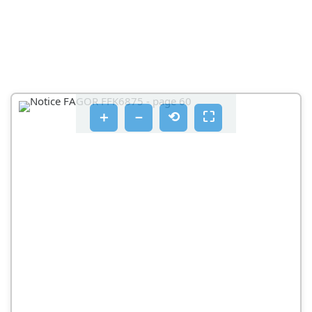
＋
－
⟲
⛶