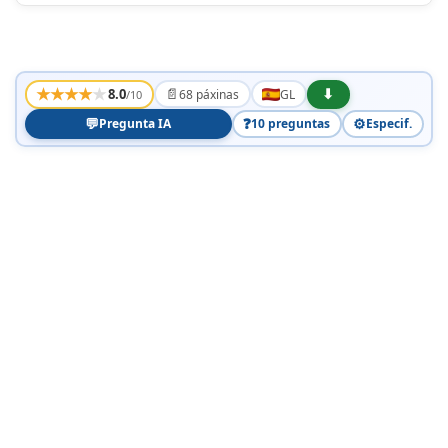
★
★
★
★
★
📄
⬇
8.0
68 páxinas
GL
/10
💬
❓
⚙️
Pregunta IA
10 preguntas
Especif.