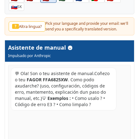
SK
Pick your language and provide your email: we'll
Altra lingua?
?
send you a specifically translated version.
Asistente de manual
Impulsado por Anthropic
💬 Ola! Son o teu asistente de manual.Coñezo
o teu
FAGOR FFA6825XW
. Como podo
axudarche? (uso, configuración, códigos de
erro, mantemento, explicación dun paso do
manual, etc.)💡
Exemplos :
• Como usalo ? •
Código de erro E3 ? • Como limpalo ?