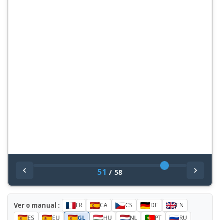
51
/
58
Ver o manual :
FR
CA
CS
DE
EN
ES
EU
GL
HU
NL
PT
RU