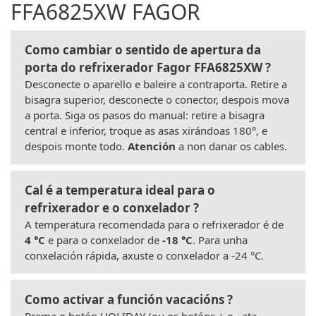
FFA6825XW FAGOR
Como cambiar o sentido de apertura da
porta do refrixerador Fagor FFA6825XW ?
Desconecte o aparello e baleire a contraporta. Retire a
bisagra superior, desconecte o conector, despois mova
a porta. Siga os pasos do manual: retire a bisagra
central e inferior, troque as asas xirándoas 180°, e
despois monte todo.
Atención
a non danar os cables.
Cal é a temperatura ideal para o
refrixerador e o conxelador ?
A temperatura recomendada para o refrixerador é de
4 °C
e para o conxelador de
-18 °C
. Para unha
conxelación rápida, axuste o conxelador a -24 °C.
Como activar a función vacacións ?
Prema o botón HOLIDAY (ou os botóns + e - ata