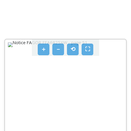
＋
－
⟲
⛶