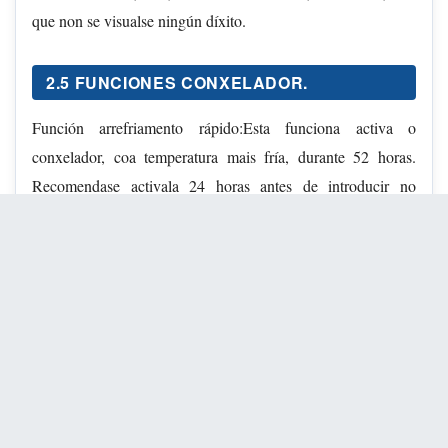
que non se visualse ningún díxito.
2.5 FUNCIONES CONXELADOR.
Función arrefriamento rápido:Esta funciona activa o
conxelador, coa temperatura mais fría, durante 52 horas.
Recomendase activala 24 horas antes de introducir no
conxelador(unha grandecantidadede comida.
PARA ACTIVAR E DESACTIVAR: PULSA
SUPER
CONEXIÓN/DESCONEXIÓN DO
CONXELADOR:
Pulsa a tecla ON-OFF (2.5.4), as teclas +, - (2.5.5) ata que