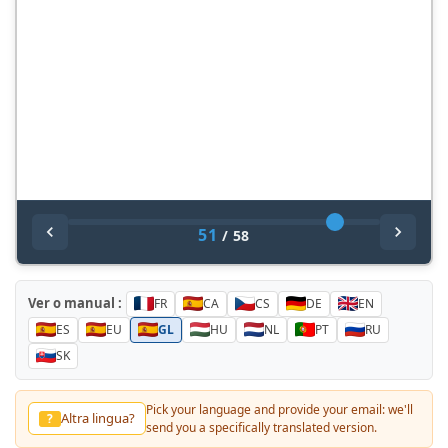
51
/
58
Ver o manual :
FR
CA
CS
DE
EN
ES
EU
GL
HU
NL
PT
RU
SK
Pick your language and provide your email: we'll
Altra lingua?
?
send you a specifically translated version.