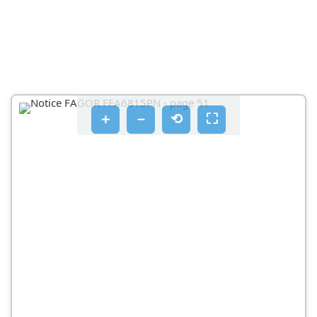
＋
－
⟲
⛶