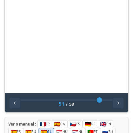
51
/
58
Ver o manual :
FR
CA
CS
DE
EN
ES
EU
GL
HU
NL
PT
RU