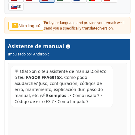
SK
Pick your language and provide your email: we'll
Altra lingua?
?
send you a specifically translated version.
Asistente de manual
Impulsado por Anthropic
💬 Ola! Son o teu asistente de manual.Coñezo
o teu
FAGOR FFA6915X
. Como podo
axudarche? (uso, configuración, códigos de
erro, mantemento, explicación dun paso do
manual, etc.)💡
Exemplos :
• Como usalo ? •
Código de erro E3 ? • Como limpalo ?