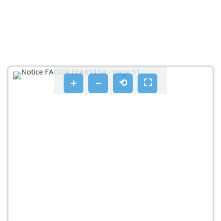
＋
－
⟲
⛶