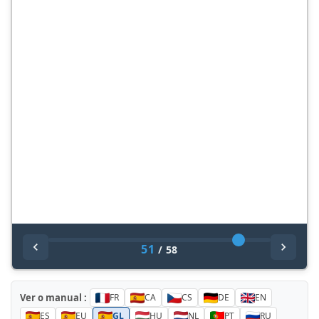
51
/
58
Ver o manual :
FR
CA
CS
DE
EN
ES
EU
GL
HU
NL
PT
RU