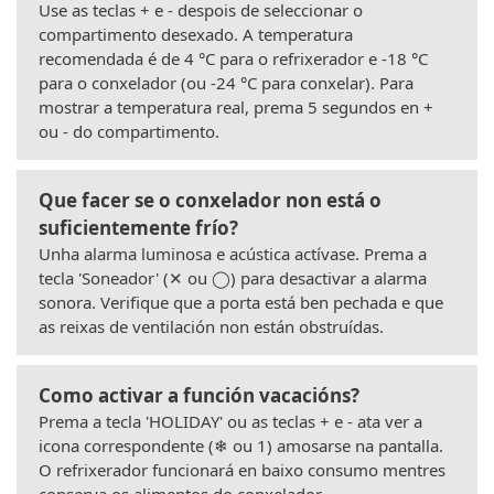
Use as teclas + e - despois de seleccionar o
compartimento desexado. A temperatura
recomendada é de 4 °C para o refrixerador e -18 °C
para o conxelador (ou -24 °C para conxelar). Para
mostrar a temperatura real, prema 5 segundos en +
ou - do compartimento.
Que facer se o conxelador non está o
suficientemente frío?
Unha alarma luminosa e acústica actívase. Prema a
tecla 'Soneador' (✕ ou ◯) para desactivar a alarma
sonora. Verifique que a porta está ben pechada e que
as reixas de ventilación non están obstruídas.
Como activar a función vacacións?
Prema a tecla 'HOLIDAY' ou as teclas + e - ata ver a
icona correspondente (❄ ou 1) amosarse na pantalla.
O refrixerador funcionará en baixo consumo mentres
conserva os alimentos do conxelador.