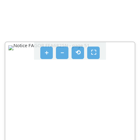
＋
－
⟲
⛶