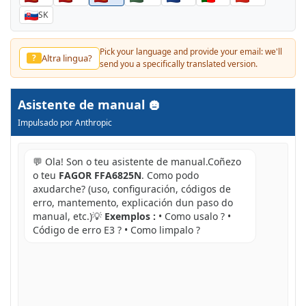
SK
Pick your language and provide your email: we'll
Altra lingua?
?
send you a specifically translated version.
Asistente de manual
Impulsado por Anthropic
💬 Ola! Son o teu asistente de manual.Coñezo
o teu
FAGOR FFA6825N
. Como podo
axudarche? (uso, configuración, códigos de
erro, mantemento, explicación dun paso do
manual, etc.)💡
Exemplos :
• Como usalo ? •
Código de erro E3 ? • Como limpalo ?